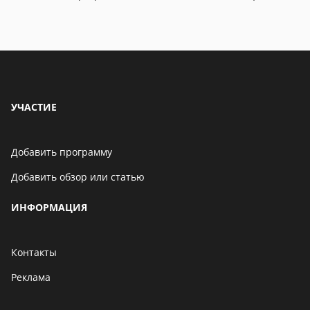
06 мая 2021
Бенчмарк AnTuTu
опубликовал список самых
производительных
смартфонов августа
06 мая 2021
УЧАСТИЕ
Добавить программу
Добавить обзор или статью
ИНФОРМАЦИЯ
Контакты
Реклама