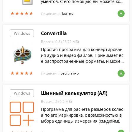
ументов. С его помощью вы можете кон
вертировать большое количество табли
★
★
★
★
★
★
★
★
★
★
ц в любой из форматов в пакетном режи
Лицензия:
Платно
ме.
Convertilla
Windows
Версия: 0.8 (25.72 МБ)
Простая программа для конвертирован
ия аудио и видео файлов. Принимает вс
е распространенные форматы, и может
конвертировать медиафайлы для мобил
★
★
★
★
★
★
★
★
★
★
ьных устройств.
Лицензия:
Бесплатно
Шинный калькулятор (АЛ)
Windows
Версия: 2 (0.2 МБ)
Программа для расчета размеров колес
а по его маркировке, с возможностью в
ыбора единицы измерения (см/дюйм).