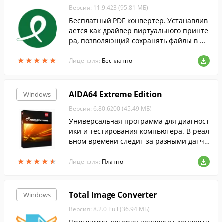
Версия: 11.9.423 (95.81 МБ)
Бесплатный PDF конвертер. Устанавлив
ается как драйвер виртуального принте
ра, позволяющий сохранять файлы в фо
рмат PDF из любого приложения, которо
★
★
★
★
★
★
★
★
★
★
е поддерживает функцию печати.
Лицензия:
Бесплатно
AIDA64 Extreme Edition
Windows
Версия: 6.80.6200 (45.49 МБ)
Универсальная программа для диагност
ики и тестирования компьютера. В реал
ьном времени следит за разными датчи
ками внутри компьютера, и выводит их
★
★
★
★
★
★
★
★
★
★
показания на экран.
Лицензия:
Платно
Total Image Converter
Windows
Версия: 8.2.0 Buil (36.94 МБ)
Программа, которая позволяет конверти