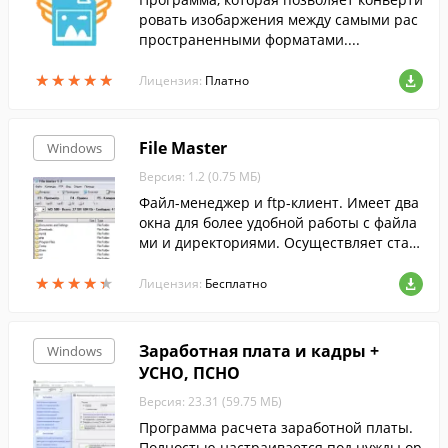
ровать изобаржения между самыми рас
пространенными форматами....
★
★
★
★
★
★
★
★
★
★
Лицензия:
Платно
File Master
Windows
Версия: 1.2 (0.75 МБ)
Файл-менеджер и ftp-клиент. Имеет два
окна для более удобной работы с файла
ми и директориями. Осуществляет стан
дартные операции с файлами. Програм
★
★
★
★
★
★
★
★
★
★
ма также позволяет передавать файлы
Лицензия:
Бесплатно
и управлять ими по ftp протоколу.
Заработная плата и кадры +
Windows
УСНО, ПСНО
Версия: 23.31 (59.75 МБ)
Программа расчета заработной платы.
Полностью настраивается под нужды ор