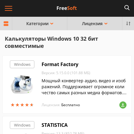
Категории
Лицензия
Калькуляторы Windows 10 32 бит
совместимые
Format Factory
Windows
Версия: 5.15.0.0 (101.88 МБ)
Мощный конвертер аудио, видео и изоб
ражений. Поддерживает огромное коли
чество самых разных медиа форматов....
★
★
★
★
★
★
★
★
★
★
Лицензия:
Бесплатно
STATISTICA
Windows
Версия: 13.3 (852.78 МБ)