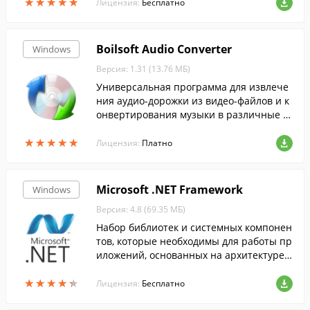
★
★
★
★
★
★
★
★
★
★
Лицензия:
Бесплатно
Boilsoft Audio Converter
Windows
Версия: 1.31 (13.76 МБ)
Универсальная программа для извлече
ния аудио-дорожки из видео-файлов и к
онвертирования музыки в различные ф
орматы.
★
★
★
★
★
★
★
★
★
★
Лицензия:
Платно
Microsoft .NET Framework
Windows
Версия: 4.8 (69.35 МБ)
Набор библиотек и системных компонен
тов, которые необходимы для работы пр
иложений, основанных на архитектуре .
NET Framework....
★
★
★
★
★
★
★
★
★
★
Лицензия:
Бесплатно