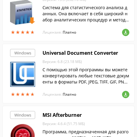
Система для статистического анализа д
анных. Она включает в себя широкий н
абор аналитических процедур и методо
в - более 10 000 различных типов графи
★
★
★
★
★
★
★
★
★
★
ко и т. д.
Лицензия:
Платно
Universal Document Converter
Windows
Версия: 6.8 (23.18 МБ)
С помощью этой программы вы можете
конвертировать любые текстовые докум
енты в форматы PDF, JPEG, TIFF, GIF, PNG
и др.
★
★
★
★
★
★
★
★
★
★
Лицензия:
Платно
MSI Afterburner
Windows
Версия: 4.6.4 (51.75 МБ)
Программа, предназначенная для разго