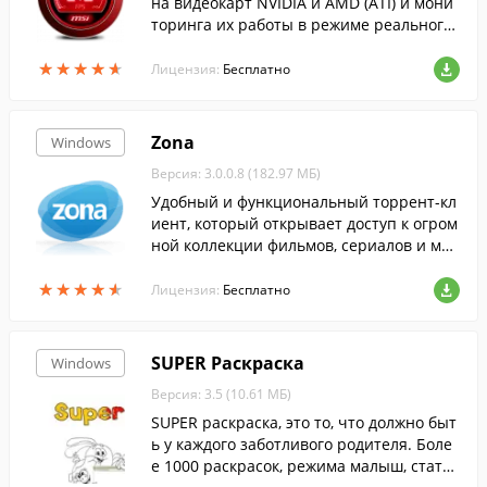
на видеокарт NVIDIA и AMD (ATI) и мони
торинга их работы в режиме реального
времени....
★
★
★
★
★
★
★
★
★
★
Лицензия:
Бесплатно
Zona
Windows
Версия: 3.0.0.8 (182.97 МБ)
Удобный и функциональный торрент-кл
иент, который открывает доступ к огром
ной коллекции фильмов, сериалов и муз
ыки.
★
★
★
★
★
★
★
★
★
★
Лицензия:
Бесплатно
SUPER Раскраска
Windows
Версия: 3.5 (10.61 МБ)
SUPER раскраска, это то, что должно быт
ь у каждого заботливого родителя. Боле
е 1000 раскрасок, режима малыш, статис