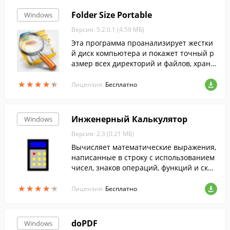
Folder Size Portable
Windows
Версия: 5.2.0.1 (4.59 МБ)
Эта программа проанализирует жестки
й диск компьютера и покажет точный р
азмер всех директорий и файлов, храня
щихся на нем.
★
★
★
★
★
★
★
★
★
★
Лицензия:
Бесплатно
Инженерный Калькулятор
Windows
Версия: 2.3 (0.21 МБ)
Вычисляет математические выражения,
написанные в строку с использованием
чисел, знаков операций, функций и скоб
ок. Есть возможность вычисления с исп
★
★
★
★
★
★
★
★
★
★
ользованием единиц измерения
Лицензия:
Бесплатно
doPDF
Windows