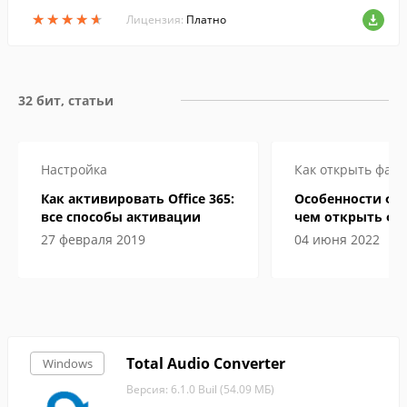
тика ребенка: любимый цвет, возможно
★
★
★
★
★
★
★
★
★
★
сти рисование кисточкой и стирание и
Лицензия:
Платно
др.
32 бит, статьи
Настройка
Как открыть файл
Как активировать Office 365:
Особенности фор
все способы активации
чем открыть фа
электронной кн
27 февраля 2019
04 июня 2022
Total Audio Converter
Windows
Версия: 6.1.0 Buil (54.09 МБ)