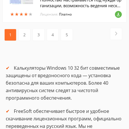
ганизации, возможность ведения нескол
ьких предприятий. Ведение кадрового у
★
★
★
★
★
★
★
★
★
★
Лицензия:
Платно
чета. Выгрузка отчетности в формате X
ML форм СЗВ-М, ФСС-4, 2-НДФЛ, 6-НДФЛ,
КНД 1151111. Множество отчетных фор
м. Книга УСНО, ПСНО.
1
2
3
4
5
Калькуляторы Windows 10 32 бит совместимые
защищены от вредоносного кода — установка
безопасна для ваших компьютеров. Более 40
антивирусных систем следят за чистотой
программного обеспечения.
FreeSoft обеспечивает быстрое и удобное
скачивание лицензионных программ, официально
переведенных на русский язык. Мы не