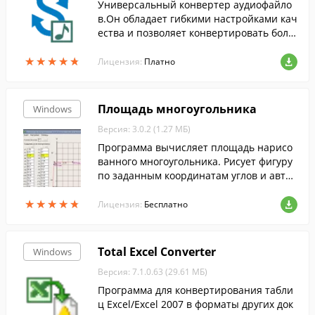
Универсальный конвертер аудиофайло
в.Он обладает гибкими настройками кач
ества и позволяет конвертировать боль
шое количество треков в пакетном режи
★
★
★
★
★
★
★
★
★
★
ме.
Лицензия:
Платно
Площадь многоугольника
Windows
Версия: 3.0.2 (1.27 МБ)
Программа вычисляет площадь нарисо
ванного многоугольника. Рисует фигуру
по заданным координатам углов и авто
матически вычисляет его параметры.
★
★
★
★
★
★
★
★
★
★
Лицензия:
Бесплатно
Total Excel Converter
Windows
Версия: 7.1.0.63 (29.61 МБ)
Программа для конвертирования табли
ц Excel/Excel 2007 в форматы других док