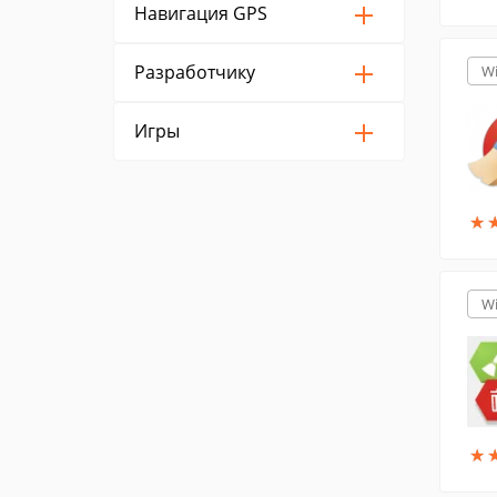
Навигация GPS
Разработчику
W
Игры
★
★
W
★
★