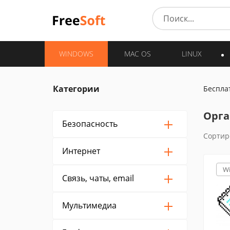
WINDOWS
MAC OS
LINUX
Категории
Беспла
Орга
Безопасность
Сортир
Интернет
W
Связь, чаты, email
Мультимедиа