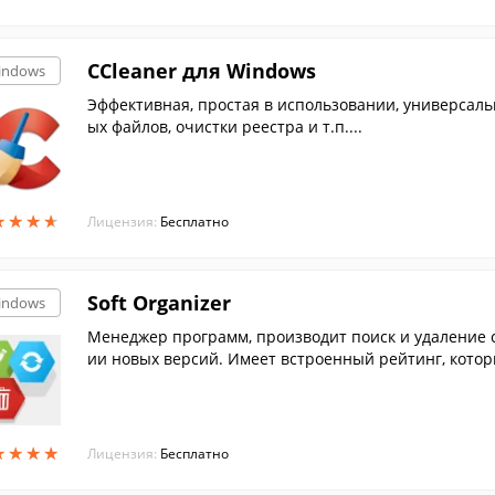
CCleaner для Windows
indows
Эффективная, простая в использовании, универсал
ых файлов, очистки реестра и т.п....
★
★
★
★
★
★
★
★
Лицензия:
Бесплатно
Soft Organizer
indows
Менеджер программ, производит поиск и удаление 
ии новых версий. Имеет встроенный рейтинг, котор
риложен...
★
★
★
★
★
★
★
★
Лицензия:
Бесплатно