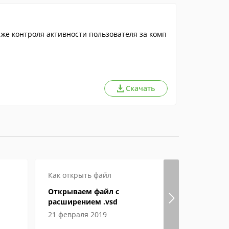
 же контроля активности пользователя за комп
Скачать
Как открыть файл
Обзор ПО
Открываем файл с
Teamviewer
расширением .vsd
программ
21 февраля 2019
30 мая 202