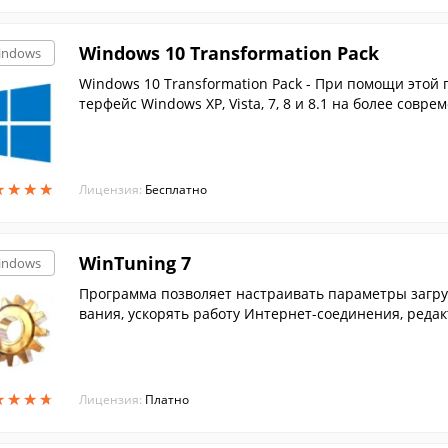
Windows 10 Transformation Pack
indows
Windows 10 Transformation Pack - При помощи этой
★
★
★
★
★
★
★
★
Лицензия:
Бесплатно
WinTuning 7
indows
Программа позволяет настраивать параметры загру
вания, ускорять работу Интернет-соединения, реда
★
★
★
★
★
★
★
★
Лицензия:
Платно