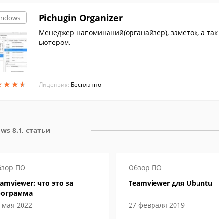
Pichugin Organizer
indows
Менеджер напоминаний(органайзер), заметок, а так
ьютером.
★
★
★
★
★
★
★
★
Лицензия:
Бесплатно
ws 8.1, статьи
бзор ПО
Обзор ПО
amviewer: что это за
Teamviewer для Ubuntu
рограмма
 мая 2022
27 февраля 2019