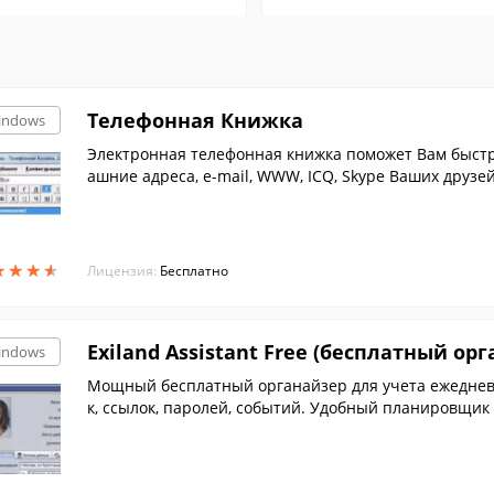
Телефонная Книжка
indows
Электронная телефонная книжка поможет Вам быстр
ашние адреса, e-mail, WWW, ICQ, Skype Ваших друзе
или в Word`e.
★
★
★
★
★
★
★
★
Лицензия:
Бесплатно
Exiland Assistant Free (бесплатный ор
indows
Мощный бесплатный органайзер для учета ежедневн
к, ссылок, паролей, событий. Удобный планировщик
е и многое другое.