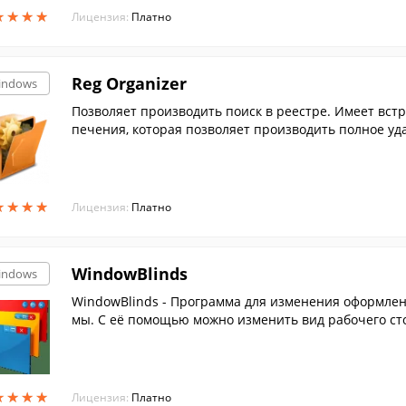
★
★
★
★
★
★
★
★
Лицензия:
Платно
Reg Organizer
indows
Позволяет производить поиск в реестре. Имеет вс
печения, которая позволяет производить полное уда
★
★
★
★
★
★
★
★
Лицензия:
Платно
WindowBlinds
indows
WindowBlinds - Программа для изменения оформле
мы. С её помощью можно изменить вид рабочего сто
ое.
★
★
★
★
★
★
★
★
Лицензия:
Платно