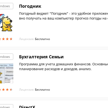
Погодник
indows
Погодный виджет "Погодник" - это удобное приложе
вно получать на ваш компьютер прогноз погоды на 
★
★
★
★
★
★
★
★
Лицензия:
Бесплатно
Бухгалтерия Семьи
indows
Программа для учета домашних финансов. Основные 
планирование расходов и доходов, анализ.
★
★
★
★
★
★
★
★
Лицензия:
Бесплатно
DirectX
indows