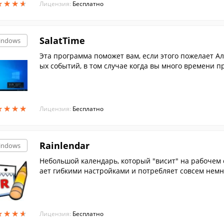
★
★
★
★
★
★
★
★
Лицензия:
Бесплатно
SalatTime
indows
Эта программа поможет вам, если этого пожелает Ал
ых событий, в том случае когда вы много времени 
★
★
★
★
★
★
★
★
Лицензия:
Бесплатно
Rainlendar
indows
Небольшой календарь, который "висит" на рабочем 
ает гибкими настройками и потребляет совсем немн
★
★
★
★
★
★
★
★
Лицензия:
Бесплатно