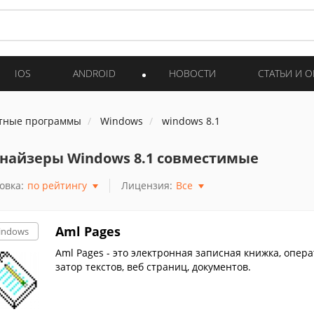
IOS
ANDROID
НОВОСТИ
СТАТЬИ И 
тные программы
Windows
windows 8.1
найзеры Windows 8.1 совместимые
овка:
по рейтингу
Лицензия:
Все
Aml Pages
indows
Aml Pages - это электронная записная книжка, опер
затор текстов, веб страниц, документов.