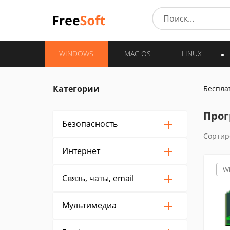
WINDOWS
MAC OS
LINUX
Категории
Беспла
Прог
Безопасность
Сортир
Интернет
W
Связь, чаты, email
Мультимедиа