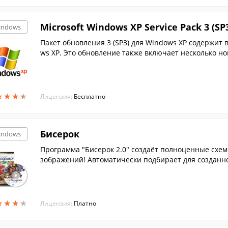
Microsoft Windows XP Service Pack 3 (SP
indows
Пакет обновления 3 (SP3) для Windows XP содержит
ws XP. Это обновление также включает несколько н
х изме...
★
★
★
★
★
★
★
★
Лицензия:
Бесплатно
Бисерок
indows
Программа "Бисерок 2.0" создаёт полноценные схе
зображений! Автоматически подбирает для созданно
рсию бесплатно!
★
★
★
★
★
★
★
★
Лицензия:
Платно