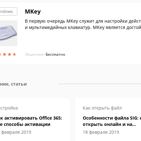
MKey
indows
В первую очередь MKey служит для настройки дейс
и мультимедийных клавиатур. MKey является досто
вляемым с клавиатурами.
★
★
★
★
★
★
★
★
Лицензия:
Бесплатно
ние, статьи
стройка
Как открыть файл
к активировать Office 365:
Особенности файла SIG: 
се способы активации
открыть онлайн и на
компьютере
 февраля 2019
18 февраля 2019