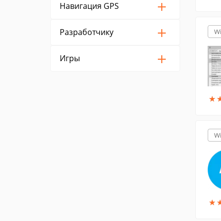
Навигация GPS
Разработчику
W
Игры
★
★
W
★
★