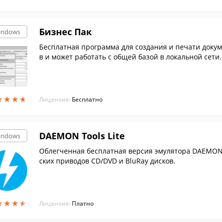
Бизнес Пак
indows
Бесплатная программа для создания и печати докум
в и может работать с общей базой в локальной сети.
★
★
★
★
★
★
★
★
Лицензия:
Бесплатно
DAEMON Tools Lite
indows
Облегченная бесплатная версия эмулятора DAEMON 
ских приводов CD/DVD и BluRay дисков.
★
★
★
★
★
★
★
★
Лицензия:
Платно