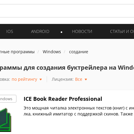
IOS
ANDROID
НОВОСТИ
СТАТЬИ И 
тные программы
Windows
создание
раммы для создания буктрейлера на Wind
овка:
по рейтингу
Лицензия:
Все
ICE Book Reader Professional
indows
Это мощная читалка электронных текстов (книг) с и
лка, книжный имитатор с поддержкой скинов. Также 
у....