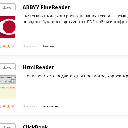
ABBYY FineReader
indows
Cистема оптического распознавания текста. С пом
реводить бумажные документы, PDF-файлы и цифро
формат....
★
★
★
★
★
★
★
★
Лицензия:
Платно
HtmlReader
indows
HtmlReader - это редактор для просмотра, корректир
★
★
★
★
★
★
★
★
Лицензия:
Бесплатно
ClickBook
indows