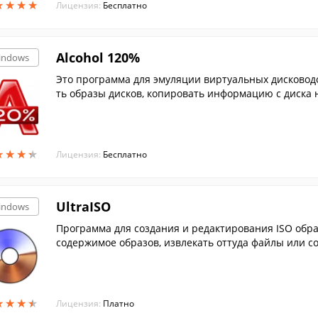
★
★
★
★
★
★
★
★
Лицензия:
Бесплатно
Alcohol 120%
indows
Это программа для эмуляции виртуальных дисководо
ть образы дисков, копировать информацию с диска 
и.
★
★
★
★
★
★
★
★
Лицензия:
Бесплатно
UltraISO
indows
Программа для создания и редактирования ISO образов, при помощи которой вы можете изменять
содержимое образов, извлекать оттуда файлы или со
★
★
★
★
★
★
★
★
Лицензия:
Платно