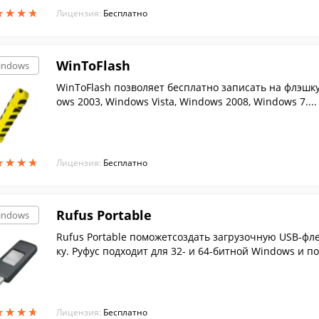
★
★
★
★
★
★
★
★
Лицензия:
Бесплатно
WinToFlash
indows
WinToFlash позволяет бесплатно записать на флэшку
ows 2003, Windows Vista, Windows 2008, Windows 7....
★
★
★
★
★
★
★
★
Лицензия:
Бесплатно
Rufus Portable
indows
Rufus Portable поможетсоздать загрузочную USB-фл
ку. Руфус подходит для 32- и 64-битной Windows и п
★
★
★
★
★
★
★
★
Лицензия:
Бесплатно