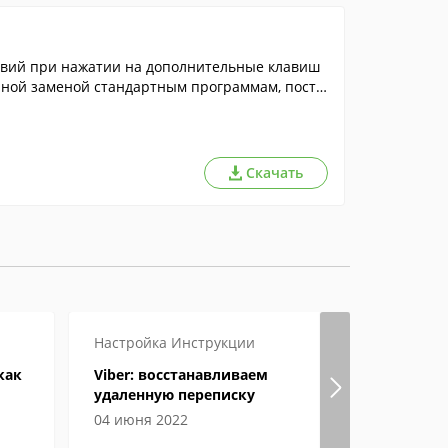
твий при нажатии на дополнительные клавиш
йной заменой стандартным программам, поста
Скачать
Настройка
Инструкции
Игры
Инст
как
Viber: восстанавливаем
Где в пап
удаленную переписку
игры
04 июня 2022
06 июня 2