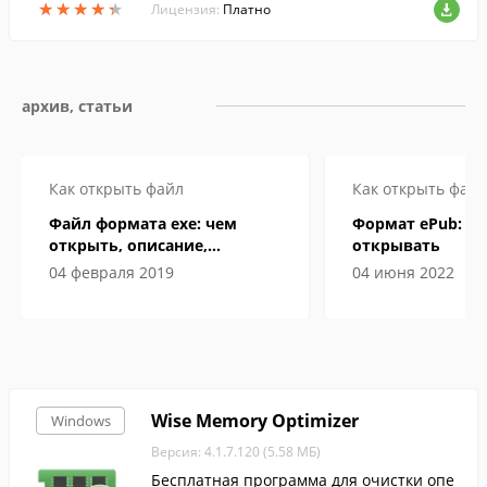
★
★
★
★
★
★
★
★
★
★
защищает передаваемые данные.
Лицензия:
Платно
архив, статьи
Как открыть файл
Как открыть файл
Файл формата exe: чем
Формат ePub: че
открыть, описание,
открывать
особенности
04 февраля 2019
04 июня 2022
Wise Memory Optimizer
Windows
Версия: 4.1.7.120 (5.58 МБ)
Бесплатная программа для очистки опе