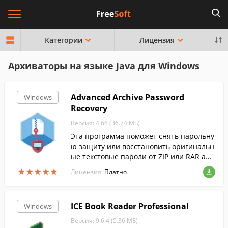
Категории
Лицензия
Архиваторы на языке Java для Windows
Advanced Archive Password
Windows
Recovery
Версия: 4.66 (36.74 МБ)
Эта программа поможет снять парольну
ю защиту или восстановить оригинальн
ые текстовые пароли от ZIP или RAR арх
ивов, созданных в программах PKZip, Wi
★
★
★
★
★
★
★
★
★
★
Лицензия:
Платно
nZip, RAR или WinRAR.
ICE Book Reader Professional
Windows
Версия: 9.6.4 (5.36 МБ)