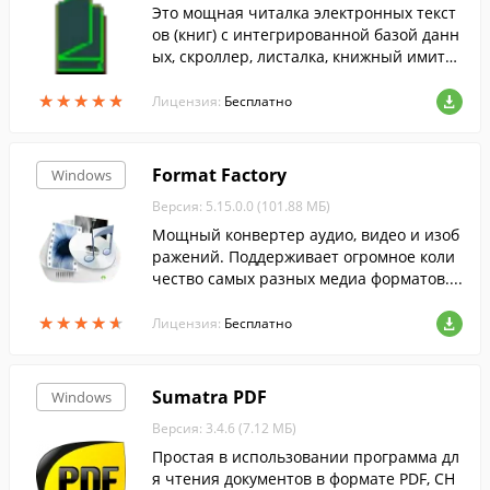
Это мощная читалка электронных текст
ов (книг) с интегрированной базой данн
ых, скроллер, листалка, книжный имитат
ор с поддержкой скинов. Также умеет со
★
★
★
★
★
★
★
★
★
★
здавать MP3, видео книги и слайдшоу....
Лицензия:
Бесплатно
Format Factory
Windows
Версия: 5.15.0.0 (101.88 МБ)
Мощный конвертер аудио, видео и изоб
ражений. Поддерживает огромное коли
чество самых разных медиа форматов....
★
★
★
★
★
★
★
★
★
★
Лицензия:
Бесплатно
Sumatra PDF
Windows
Версия: 3.4.6 (7.12 МБ)
Простая в использовании программа дл
я чтения документов в формате PDF, CH