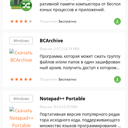
ративной памяти компьютера от беспол
езных процессов и приложений.
★
★
★
★
★
★
★
★
★
★
Лицензия:
Бесплатно
BCArchive
Windows
Версия: 2.07.3 (4.18 МБ)
Программа, которая может сжать группу
файлов и/или папок в один зашифрован
ный архив, получить доступ к которому
можно только имея пароль. Программа
★
★
★
★
★
★
★
★
★
★
использует надежные алгоритмы шифр
Лицензия:
Бесплатно
ования, которые обеспечат защиту фай
лов внутри архива.
Notepad++ Portable
Windows
Версия: 8.4.6 (5.29 МБ)
Портативная версия популярного редак
тора исходного кода, поддерживающего
множество языков программирования и