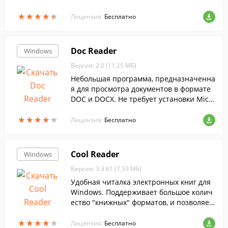
разметки.
★
★
★
★
★
★
★
★
★
★
Лицензия:
Бесплатно
Doc Reader
Windows
Версия: 2.0 (11.25 МБ)
Небольшая программа, предназначенна
я для просмотра документов в формате
DOC и DOCX. Не требует установки Micr
osoft Office.
★
★
★
★
★
★
★
★
★
★
Лицензия:
Бесплатно
Cool Reader
Windows
Версия: 3.3.61 (7.59 МБ)
Удобная читалка электронных книг для
Windows. Поддерживает большое колич
ество "книжных" форматов, и позволяет
настроить параметры текста для более
★
★
★
★
★
★
★
★
★
★
комфортного чтения с экрана компьюте
Лицензия:
Бесплатно