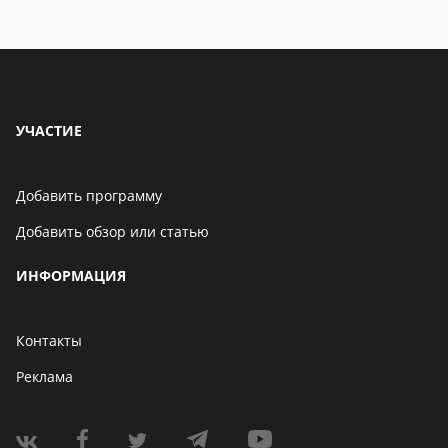
Бенчмарк AnTuTu
опубликовал список самых
производительных
смартфонов августа
06 мая 2021
УЧАСТИЕ
Добавить программу
Добавить обзор или статью
ИНФОРМАЦИЯ
Контакты
Реклама