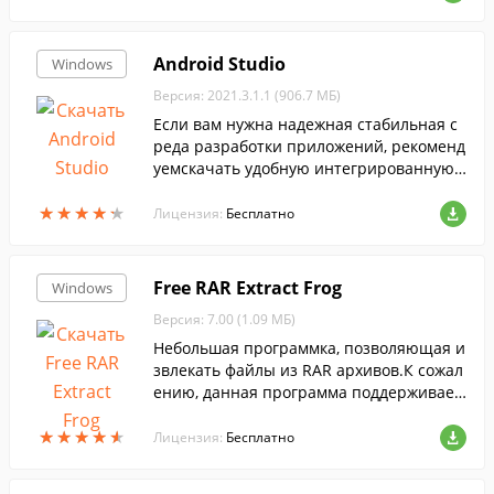
ра....
Android Studio
Windows
Версия: 2021.3.1.1 (906.7 МБ)
Если вам нужна надежная стабильная с
реда разработки приложений, рекоменд
уемскачать удобную интегрированную с
редуAndroidStudio. ...
★
★
★
★
★
★
★
★
★
★
Лицензия:
Бесплатно
Free RAR Extract Frog
Windows
Версия: 7.00 (1.09 МБ)
Небольшая программка, позволяющая и
звлекать файлы из RAR архивов.К сожал
ению, данная программа поддерживает
только RAR формат, но зато очень прост
★
★
★
★
★
★
★
★
★
★
а и удобна в использовании.
Лицензия:
Бесплатно