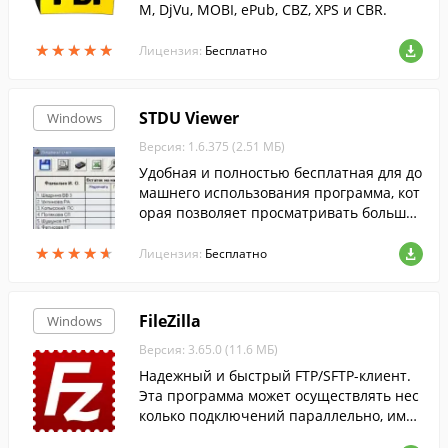
M, DjVu, MOBI, ePub, CBZ, XPS и CBR.
★
★
★
★
★
★
★
★
★
★
Лицензия:
Бесплатно
STDU Viewer
Windows
Версия: 1.6.375 (2.51 МБ)
Удобная и полностью бесплатная для до
машнего использования программа, кот
орая позволяет просматривать большое
количество форматов текста, книг и ком
★
★
★
★
★
★
★
★
★
★
иксов.
Лицензия:
Бесплатно
FileZilla
Windows
Версия: 3.65.0 (11.6 МБ)
Надежный и быстрый FTP/SFTP-клиент.
Эта программа может осуществлять нес
колько подключений параллельно, имее
т удобный двухпанельный интерфейс и