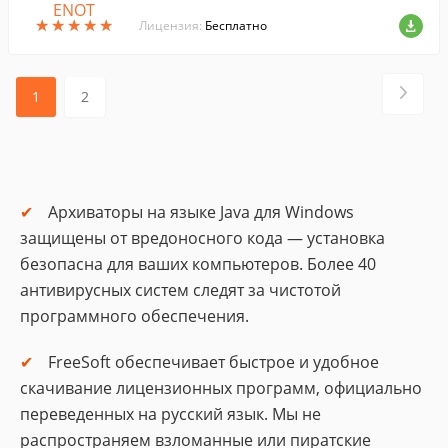
й и бесплатный.
★
★
★
★
★
★
★
★
★
★
Лицензия:
Бесплатно
1
2
Архиваторы на языке Java для Windows
защищены от вредоносного кода — установка
безопасна для ваших компьютеров. Более 40
антивирусных систем следят за чистотой
программного обеспечения.
FreeSoft обеспечивает быстрое и удобное
скачивание лицензионных программ, официально
переведенных на русский язык. Мы не
распространяем взломанные или пиратские