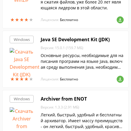
я сжатия файлов, уже более 20 лет явля
ющаяся лидером в этой области.
★
★
★
★
★
★
★
★
★
★
Лицензия:
Бесплатно
Java SE Development Kit (JDK)
Windows
Версия: 15.0.1 (159.7 МБ)
Основные ресурсы, необходимые для на
писания программ на языке Java, включ
ая среду выполнения Java, необходимые
библиотеки и даже примеры кода и дем
★
★
★
★
★
★
★
★
★
★
онстрационные приложения....
Лицензия:
Бесплатно
Archiver from ENOT
Windows
Версия: 1.3.3 (2.91 МБ)
Легкий, быстрый, удобный и бесплатны
й архиватор. Имеет массу преимуществ
- он легкий, быстрый, удобный, красивы