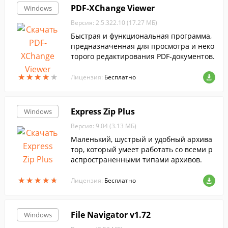
PDF-XChange Viewer
Windows
Версия: 2.5.322.10 (17.27 МБ)
Быстрая и функциональная программа,
предназначенная для просмотра и неко
торого редактирования PDF-документов.
★
★
★
★
★
★
★
★
★
★
Лицензия:
Бесплатно
Express Zip Plus
Windows
Версия: 9.04 (3.13 МБ)
Маленький, шустрый и удобный архива
тор, который умеет работать со всеми р
аспространенными типами архивов.
★
★
★
★
★
★
★
★
★
★
Лицензия:
Бесплатно
File Navigator v1.72
Windows