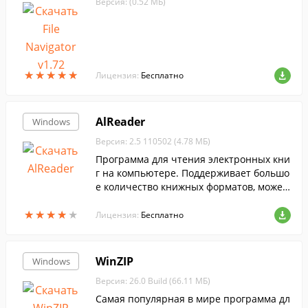
Версия: (0.52 МБ)
★
★
★
★
★
★
★
★
★
★
Лицензия:
Бесплатно
AlReader
Windows
Версия: 2.5 110502 (4.78 МБ)
Программа для чтения электронных кни
г на компьютере. Поддерживает большо
е количество книжных форматов, может
открывать книги прямо из архивов....
★
★
★
★
★
★
★
★
★
★
Лицензия:
Бесплатно
WinZIP
Windows
Версия: 26.0 Build (66.11 МБ)
Самая популярная в мире программа дл