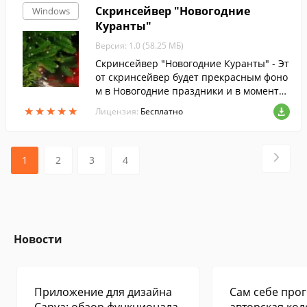
Скринсейвер "Новогодние
Windows
Куранты"
Версия: 1.0 (58.25 МБ)
Скринсейвер "Новогодние Куранты" - Эт
от скринсейвер будет прекрасным фоно
м в Новогодние праздники и в моменты,
когда хочется ощутить атмосферу волше
★
★
★
★
★
★
★
★
★
★
Лицензия:
Бесплатно
бной русской зимы.
1
2
3
4
Новости
Приложение для дизайна
Сам себе прог