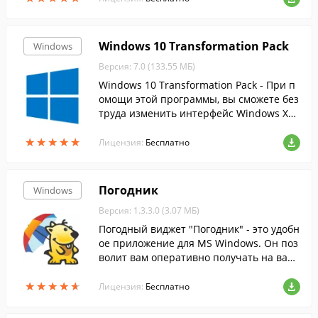
Windows 10 Transformation Pack
Windows
Версия: 7.0 (133.55 МБ)
Windows 10 Transformation Pack - При п
омощи этой программы, вы сможете без
труда изменить интерфейс Windows XP,
Vista, 7, 8 и 8.1 на более современный и
★
★
★
★
★
★
★
★
★
★
нтерфейс десятки.
Лицензия:
Бесплатно
Погодник
Windows
Версия: 1.3.3.0 (3.07 МБ)
Погодный виджет "Погодник" - это удобн
ое приложение для MS Windows. Он поз
волит вам оперативно получать на ваш
компьютер прогноз погоды на сегодня и
★
★
★
★
★
★
★
★
★
★
завтра для выбранного вами города.
Лицензия:
Бесплатно