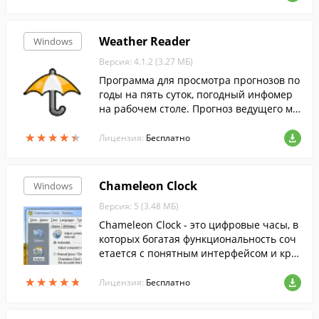
Weather Reader
Windows
Версия: 4.1.2 (3.27 МБ)
Программа для просмотра прогнозов по
годы на пять суток, погодный инфомер
на рабочем столе. Прогноз ведущего ме
теорологического центра - TWCI, Inc.
★
★
★
★
★
★
★
★
★
★
Лицензия:
Бесплатно
Chameleon Clock
Windows
Версия: 5 (3.48 МБ)
Chameleon Clock - это цифровые часы, в
которых богатая функциональность соч
етается с понятным интерфейсом и кра
сивым внешним видом.
★
★
★
★
★
★
★
★
★
★
Лицензия:
Бесплатно