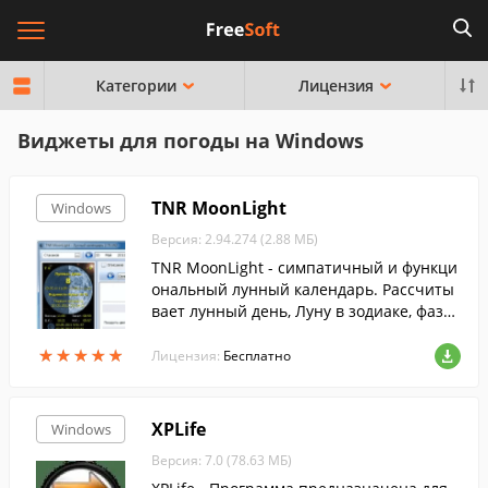
Категории
Лицензия
Виджеты для погоды на Windows
TNR MoonLight
Windows
Версия: 2.94.274 (2.88 МБ)
TNR MoonLight - симпатичный и функци
ональный лунный календарь. Рассчиты
вает лунный день, Луну в зодиаке, фазу
Луны, качество дня и дает характеристи
★
★
★
★
★
★
★
★
★
★
ку дня, лунный гороскоп человека
Лицензия:
Бесплатно
XPLife
Windows
Версия: 7.0 (78.63 МБ)