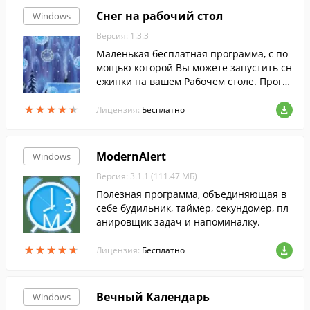
Снег на рабочий стол
Windows
Версия: 1.3.3
Маленькая бесплатная программа, с по
мощью которой Вы можете запустить сн
ежинки на вашем Рабочем столе. Прогр
амма совсем не мешает при работе на к
★
★
★
★
★
★
★
★
★
★
омпьютере.
Лицензия:
Бесплатно
ModernAlert
Windows
Версия: 3.1.1 (111.47 МБ)
Полезная программа, объединяющая в
себе будильник, таймер, секундомер, пл
анировщик задач и напоминалку.
★
★
★
★
★
★
★
★
★
★
Лицензия:
Бесплатно
Вечный Календарь
Windows