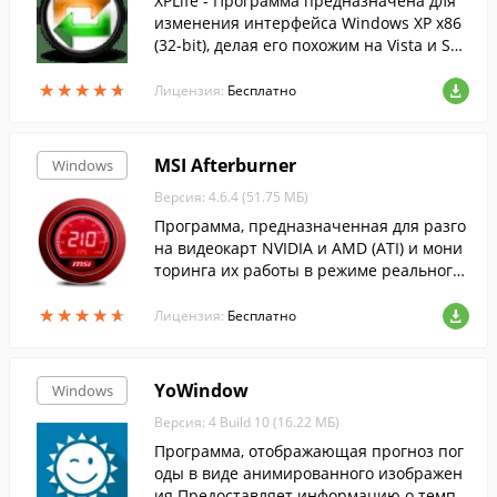
XPLife - Программа предназначена для
изменения интерфейса Windows XP x86
(32-bit), делая его похожим на Vista и Sev
en.
★
★
★
★
★
★
★
★
★
★
Лицензия:
Бесплатно
MSI Afterburner
Windows
Версия: 4.6.4 (51.75 МБ)
Программа, предназначенная для разго
на видеокарт NVIDIA и AMD (ATI) и мони
торинга их работы в режиме реального
времени....
★
★
★
★
★
★
★
★
★
★
Лицензия:
Бесплатно
YoWindow
Windows
Версия: 4 Build 10 (16.22 МБ)
Программа, отображающая прогноз пог
оды в виде анимированного изображен
ия.Предоставляет информацию о темпе