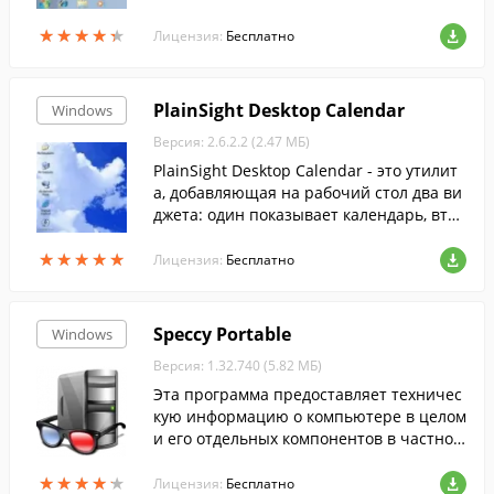
рее, так как теперь будет достаточно пр
★
★
★
★
★
★
★
★
★
★
осто кликнуть по папке с ее названием.
Лицензия:
Бесплатно
PlainSight Desktop Calendar
Windows
Версия: 2.6.2.2 (2.47 МБ)
PlainSight Desktop Calendar - это утилит
а, добавляющая на рабочий стол два ви
джета: один показывает календарь, втор
ой прогноз погоды.
★
★
★
★
★
★
★
★
★
★
Лицензия:
Бесплатно
Speccy Portable
Windows
Версия: 1.32.740 (5.82 МБ)
Эта программа предоставляет техничес
кую информацию о компьютере в целом
и его отдельных компонентов в частнос
ти.
★
★
★
★
★
★
★
★
★
★
Лицензия:
Бесплатно