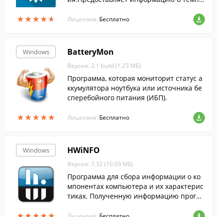
ратуре воздуха, направлении и скорост
★
★
★
★
★
★
★
★
★
★
и ветра, облачности и пр.
Лицензия:
Бесплатно
BatteryMon
Windows
Версия: 2.1 build (1.23 МБ)
Программа, которая мониторит статус а
ккумулятора ноутбука или источника бе
сперебойного питания (ИБП).
★
★
★
★
★
★
★
★
★
★
Лицензия:
Бесплатно
HWiNFO
Windows
Версия: 7.32 (10.09 МБ)
Программа для сбора информации о ко
мпонентах компьютера и их характерис
тиках. Полученную информацию програ
мма позволяет формировать в отчеты X
★
★
★
★
★
★
★
★
★
★
ML и HTML.
Лицензия:
Бесплатно