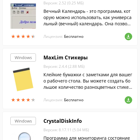
Версия: 2.52 (0.25 МБ)
Вечный Календарь - это программа, кот
орую можно использовать, как универса
льный (вечный) календарь. Она позволя
ет определить день недели интересую
★
★
★
★
★
★
★
★
★
★
щей Вас даты.
Лицензия:
Бесплатно
MaxLim Стикеры
Windows
Версия: 2.4.4 (2.88 МБ)
Клейкие бумажки с заметками для вашег
о рабочего стола. Вы можете создать бо
льшое количество разноцветных стикер
ов. Сохранение настроек и введенный т
★
★
★
★
★
★
★
★
★
★
екст стикеров сохраняется автоматичес
Лицензия:
Бесплатно
ки.
CrystalDiskInfo
Windows
Версия: 8.17.11 (5.04 МБ)
Программа для мониторинга состояние