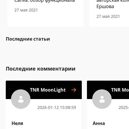
Canva: обзор функционала
авторская кол
Ершова
27 мая 2021
27 мая 2021
Последние статьи
Последние комментарии
TNR MoonLight
TNR Mo
2026-01-12 15:08:59
2025-
Неля
Анна