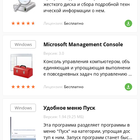
жесткого диска и сбора подробной техн
ической информации о нем.
★
★
★
★
★
★
★
★
★
★
Лицензия:
Бесплатно
Microsoft Management Console
Windows
Версия: 3.0
Консоль управления компьютером, объ
единяющая и упрощающая выполнени
е повседневных задач по управлению с
истемой на базе Windows, предоставляя
★
★
★
★
★
★
★
★
★
★
общие средства навигации, меню, пане
Лицензия:
Бесплатно
ли инструментов.
Удобное меню Пуск
Windows
Версия: 1.94 (9.25 МБ)
Эта программа разделяет программы в
меню "Пуск" на категории, упрощая дос
туп к ним. Запуск программ станет быст