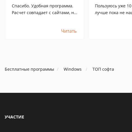
Спасибо. Удобная программа.
Пользуюсь уже 10
Расчет совпадает с сайтами, но
лучше пока не на
похоже, даже точнее т.к.
обновления Wind
учитывает местоположение.
программа перест
Читать
Та что отсюда так
заработала. Верси
офтциального сай
заработала.
Бесплатные программы
Windows
ТОП софта
УЧАСТИЕ