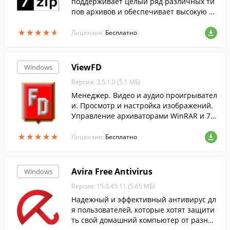
поддерживает целый ряд различных ти
пов архивов и обеспечивает высокую ст
епень сжатия данных....
★
★
★
★
★
★
★
★
★
★
Лицензия:
Бесплатно
ViewFD
Windows
Версия: 3.5.1.0 (5.1 МБ)
Менеджер. Видео и аудио проигрывател
и. Просмотр и настройка изображений.
Управление архиваторами WinRAR и 7-Z
ip. Кодирование файлов.
★
★
★
★
★
★
★
★
★
★
Лицензия:
Бесплатно
Avira Free Antivirus
Windows
Версия: 15.0.45.11 (5.65 МБ)
Надежный и эффективный антивирус дл
я пользователей, которые хотят защити
ть свой домашний компьютер от разног