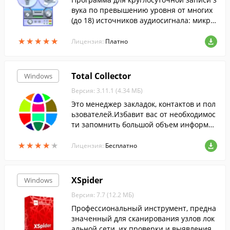
вука по превышению уровня от многих
(до 18) источников аудиосигнала: микро
фонов, телефонных линий (через адапте
★
★
★
★
★
★
★
★
★
★
ры), и пр.
Лицензия:
Платно
Total Collector
Windows
Версия: 3.11.1 (4.34 МБ)
Это менеджер закладок, контактов и пол
ьзователей.Избавит вас от необходимос
ти запомнить большой объем информац
ии, и поможет сохранить ее в наглядном
★
★
★
★
★
★
★
★
★
★
виде.
Лицензия:
Бесплатно
XSpider
Windows
Версия: 7.7 (12.2 МБ)
Профессиональный инструмент, предна
значенный для сканирования узлов лок
альной сети, их проверки и выявления у