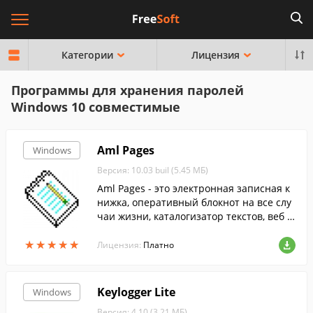
Категории
Лицензия
Программы для хранения паролей
Windows 10 совместимые
Aml Pages
Windows
Версия: 10.03 buil (5.45 МБ)
Aml Pages - это электронная записная к
нижка, оперативный блокнот на все слу
чаи жизни, каталогизатор текстов, веб с
траниц, документов.
★
★
★
★
★
★
★
★
★
★
Лицензия:
Платно
Keylogger Lite
Windows
Версия: 4.10 (3.21 МБ)