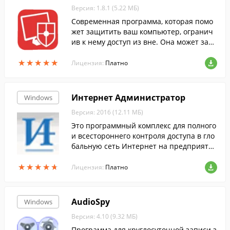
Версия: 1.8.1 (5.22 МБ)
Современная программа, которая помо
жет защитить ваш компьютер, огранич
ив к нему доступ из вне. Она может забл
окировать работу USB-портов, дисковод
★
★
★
★
★
★
★
★
★
★
ов, локальной сети и всех не системных
Лицензия:
Платно
дисков.
Интернет Администратор
Windows
Версия: 2016 (12.11 МБ)
Это программный комплекс для полного
и всестороннего контроля доступа в гло
бальную сеть Интернет на предприяти
и.
★
★
★
★
★
★
★
★
★
★
Лицензия:
Платно
AudioSpy
Windows
Версия: 4.10 (9.32 МБ)
Программа для круглосуточной записи з