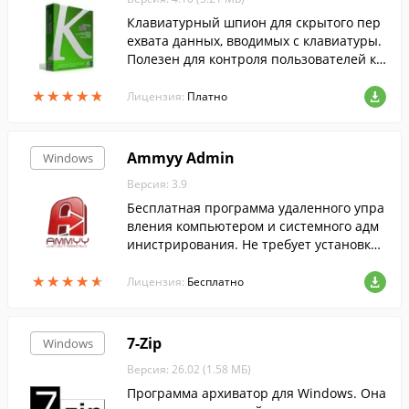
Клавиатурный шпион для скрытого пер
ехвата данных, вводимых с клавиатуры.
Полезен для контроля пользователей ко
мпьютера.
★
★
★
★
★
★
★
★
★
★
Лицензия:
Платно
Ammyy Admin
Windows
Версия: 3.9
Бесплатная программа удаленного упра
вления компьютером и системного адм
инистрирования. Не требует установки
и настроек. Готова к использованию сра
★
★
★
★
★
★
★
★
★
★
зу после запуска. Работает со всеми изв
Лицензия:
Бесплатно
ес...
7-Zip
Windows
Версия: 26.02 (1.58 МБ)
Программа архиватор для Windows. Она