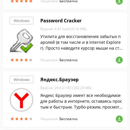
★
★
★
★
★
★
★
★
★
★
Лицензия:
Бесплатно
Password Cracker
Windows
Версия: 4.91 build (0.16 МБ)
Утилита для восстановления забытых п
аролей (в том числе и в Internet Explore
r). Просто наводите курсор мыши на стр
оку с паролем и вместо неприветливых
★
★
★
★
★
★
★
★
★
★
звездочек видите желанный пароль.
Лицензия:
Бесплатно
Яндекс.Браузер
Windows
Версия: 26.6.0.183 (202.29 МБ)
Яндекс Браузер имеет все необходимое
для работы в интернете, оставаясь прос
тым и быстрым. Турбо-режим, просмотр
документов, переводчик, встроенный ан
★
★
★
★
★
★
★
★
★
★
тивирус, синхронизация данных и др....
Лицензия:
Бесплатно