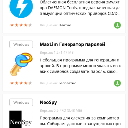
Облегченная бесплатная версия эмулят
ора DAEMON Tools, предназначенная дл
я эмуляции оптических приводов CD/DV
D и BluRay дисков.
★
★
★
★
★
★
★
★
★
★
Лицензия:
Платно
MaxLim Генератор паролей
Windows
Версия: 1.2 (1.47 МБ)
Небольшая программа для генерации п
аролей. В программе можно указать из к
аких символов создавать пароль, какой
длинны должен быть пароль.
★
★
★
★
★
★
★
★
★
★
Лицензия:
Бесплатно
NeoSpy
Windows
Версия: 5.9 PRO (3.48 МБ)
Программа для слежения за компьютер
ом. Собирает данные о запущенных про