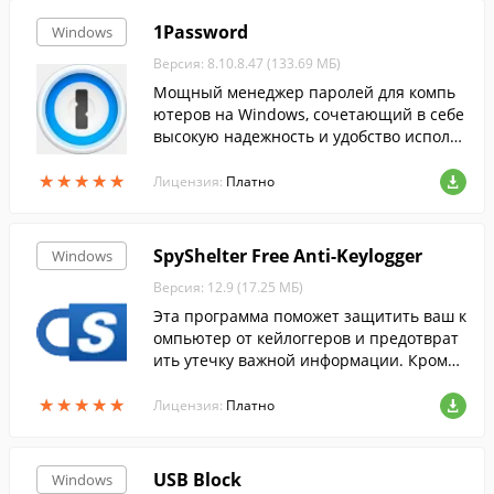
1Password
Windows
Версия: 8.10.8.47 (133.69 МБ)
Мощный менеджер паролей для компь
ютеров на Windows, сочетающий в себе
высокую надежность и удобство использ
ования.
★
★
★
★
★
★
★
★
★
★
Лицензия:
Платно
SpyShelter Free Anti-Keylogger
Windows
Версия: 12.9 (17.25 МБ)
Эта программа поможет защитить ваш к
омпьютер от кейлоггеров и предотврат
ить утечку важной информации. Кроме
этого, она также обеспечивает комплекс
★
★
★
★
★
★
★
★
★
★
ную защиту от вредоносных программ.
Лицензия:
Платно
USB Block
Windows