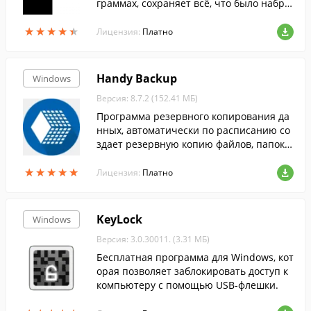
граммах, сохраняет всё, что было набра
но на клавиатуре, делает снимки экран
★
★
★
★
★
★
★
★
★
★
а, перехватывает сообщения и пароли,
Лицензия:
Платно
...
Handy Backup
Windows
Версия: 8.7.2 (152.41 МБ)
Программа резервного копирования да
нных, автоматически по расписанию со
здает резервную копию файлов, папок,
баз данных или всего жесткого диска на
★
★
★
★
★
★
★
★
★
★
современные устройства хранения.
Лицензия:
Платно
KeyLock
Windows
Версия: 3.0.30011. (3.31 МБ)
Бесплатная программа для Windows, кот
орая позволяет заблокировать доступ к
компьютеру с помощью USB-флешки.