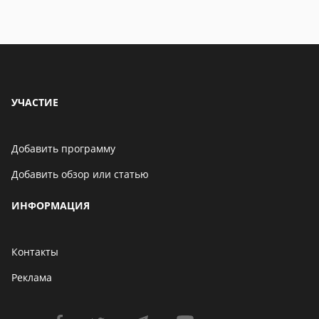
Бенчмарк AnTuTu
опубликовал список самых
производительных
смартфонов августа
06 мая 2021
УЧАСТИЕ
Добавить программу
Добавить обзор или статью
ИНФОРМАЦИЯ
Контакты
Реклама