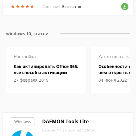
о рода опасностей, включая вирусы, тро
★
★
★
★
★
★
★
★
★
★
яны, и другие вредоносные программ
Лицензия:
Бесплатно
ы....
windows 10, статьи
Настройка
Как открыть файл
Как активировать Office 365:
Особенности фор
все способы активации
чем открыть фа
электронной кн
27 февраля 2019
04 июня 2022
DAEMON Tools Lite
Windows
Версия: 11.2.0.209 (52.13 МБ)