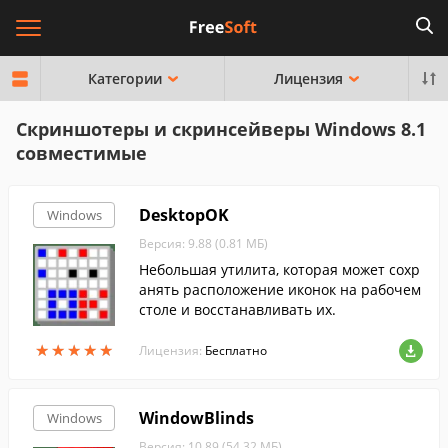
Категории
Лицензия
Скриншотеры и скринсейверы Windows 8.1
совместимые
DesktopOK
Windows
Версия: 9.88 (0.81 МБ)
Небольшая утилита, которая может сохр
анять расположение иконок на рабочем
столе и восстанавливать их.
★
★
★
★
★
★
★
★
★
★
Лицензия:
Бесплатно
WindowBlinds
Windows
Версия: 10.89 (54.32 МБ)