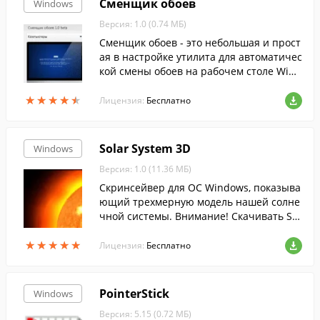
Сменщик обоев
Windows
Версия: 1.0 (0.74 МБ)
Сменщик обоев - это небольшая и прост
ая в настройке утилита для автоматичес
кой смены обоев на рабочем столе Wind
ows.
★
★
★
★
★
★
★
★
★
★
Лицензия:
Бесплатно
Solar System 3D
Windows
Версия: 1.0 (11.36 МБ)
Скринсейвер для ОС Windows, показыва
ющий трехмерную модель нашей солне
чной системы. Внимание! Скачивать Sol
ar System 3D у нас безопасно: Все файл
★
★
★
★
★
★
★
★
★
★
ы FreeSoft ежедневно сканируются анти
Лицензия:
Бесплатно
вирусом.
PointerStick
Windows
Версия: 5.15 (0.72 МБ)