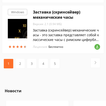
Заставка (скринсейвер)
Windows
механические часы
Версия: 2.1 (0.94 МБ)
Заставка (скринсейвер) механические ч
асы - это заставка представляет собой к
лассические часы с римским циферблат
ом.
★
★
★
★
★
★
★
★
★
★
Лицензия:
Бесплатно
1
2
3
4
5
Новости