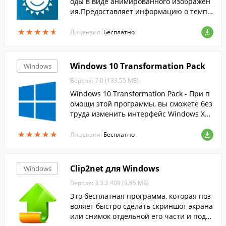
оды в виде анимированного изображен
ия.Предоставляет информацию о темпе
ратуре воздуха, направлении и скорост
★
★
★
★
★
★
★
★
★
★
и ветра, облачности и пр.
Лицензия:
Бесплатно
Windows 10 Transformation Pack
Windows
Версия: 7.0 (133.55 МБ)
Windows 10 Transformation Pack - При п
омощи этой программы, вы сможете без
труда изменить интерфейс Windows XP,
Vista, 7, 8 и 8.1 на более современный и
★
★
★
★
★
★
★
★
★
★
нтерфейс десятки.
Лицензия:
Бесплатно
Clip2net для Windows
Windows
Версия: 3.3.2.409 (9.85 МБ)
Это бесплатная программа, которая поз
воляет быстро сделать скриншот экрана
или снимок отдельной его части и поде