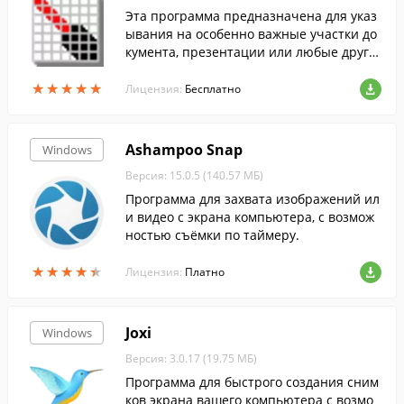
Эта программа предназначена для указ
ывания на особенно важные участки до
кумента, презентации или любые други
е элементы на экране.
★
★
★
★
★
★
★
★
★
★
Лицензия:
Бесплатно
Ashampoo Snap
Windows
Версия: 15.0.5 (140.57 МБ)
Программа для захвата изображений ил
и видео с экрана компьютера, с возмож
ностью съёмки по таймеру.
★
★
★
★
★
★
★
★
★
★
Лицензия:
Платно
Joxi
Windows
Версия: 3.0.17 (19.75 МБ)
Программа для быстрого создания сним
ков экрана вашего компьютера с возмо