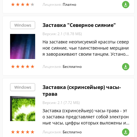
★
★
★
★
★
★
★
★
★
★
рафии документов в редактируемый фо
Лицензия:
Платно
рмат....
Заставка "Северное сияние"
Windows
Версия: 2.1 (18.78 МБ)
На заставке неописуемой красоты север
ное сияние, чьи таинственные мерцани
я завораживают своим танцем. Установ
ив скринсейвер "Северное сияние" вы с
★
★
★
★
★
★
★
★
★
★
можете окунуться в таинство природы,
Лицензия:
Бесплатно
полное неописуемых ощущений.
Заставка (скринсейыер) часы-
Windows
трава
Версия: 2.1 (7.72 МБ)
Заставка (скринсейыер) часы-трава - эт
о заставка представляет собой электрон
ные часы, цифры которых выложены из
травы.
★
★
★
★
★
★
★
★
★
★
Лицензия:
Бесплатно