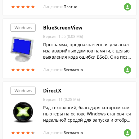
литься им.
★
★
★
★
★
★
★
★
★
★
Лицензия:
Платно
BlueScreenView
Windows
Версия: 1.55 (0.08 МБ)
Программа, предназначенная для анал
иза аварийных дампов памяти, с целью
выявления кода ошибки BSoD. Она позв
оляет узнать массу полезной информац
★
★
★
★
★
★
★
★
★
★
ии об ошибке, которая привела к сбою с
Лицензия:
Бесплатно
истемы, а также может указать на драйв
ер, который послужил причиной ошибк
и.
DirectX
Windows
Версия: 11 (0.28 МБ)
Ряд технологий, благодаря которым ком
пьютеры на основе Windows становятся
идеальной средой для запуска и отобра
жения приложений, богатых элементам
★
★
★
★
★
★
★
★
★
★
и мультимедиа....
Лицензия:
Бесплатно