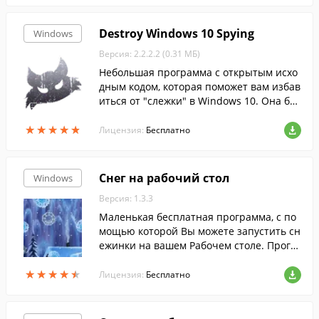
Destroy Windows 10 Spying
Windows
Версия: 2.2.2.2 (0.31 МБ)
Небольшая программа с открытым исхо
дным кодом, которая поможет вам избав
иться от "слежки" в Windows 10. Она бы
стро обнаружит и отключит все парамет
★
★
★
★
★
★
★
★
★
★
ры телеметрии, отвечающие за отслежи
Лицензия:
Бесплатно
вани...
Снег на рабочий стол
Windows
Версия: 1.3.3
Маленькая бесплатная программа, с по
мощью которой Вы можете запустить сн
ежинки на вашем Рабочем столе. Прогр
амма совсем не мешает при работе на к
★
★
★
★
★
★
★
★
★
★
омпьютере.
Лицензия:
Бесплатно