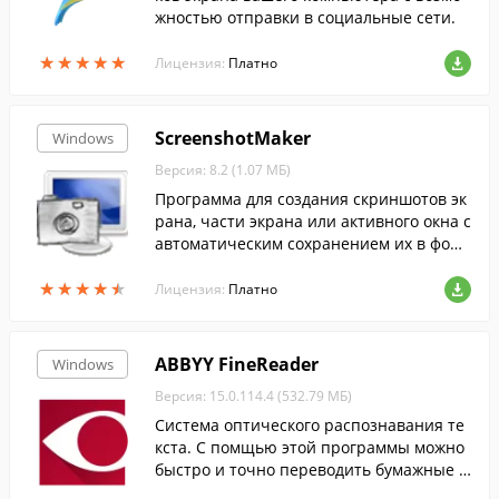
жностью отправки в социальные сети.
★
★
★
★
★
★
★
★
★
★
Лицензия:
Платно
ScreenshotMaker
Windows
Версия: 8.2 (1.07 МБ)
Программа для создания скриншотов эк
рана, части экрана или активного окна с
автоматическим сохранением их в форм
атах .png, .jpg, .gif или .bmp в выбранну
★
★
★
★
★
★
★
★
★
★
ю пользователем директорию.
Лицензия:
Платно
ABBYY FineReader
Windows
Версия: 15.0.114.4 (532.79 МБ)
Cистема оптического распознавания те
кста. С помщью этой программы можно
быстро и точно переводить бумажные д
окументы, PDF-файлы и цифровые фотог