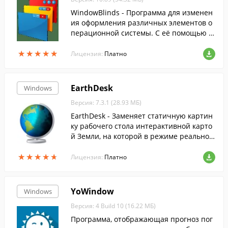
WindowBlinds - Программа для изменен
ия оформления различных элементов о
перационной системы. С её помощью м
ожно изменить вид рабочего стола, наст
★
★
★
★
★
★
★
★
★
★
роить тему оформления и многое друго
Лицензия:
Платно
е.
EarthDesk
Windows
Версия: 7.3.1 (28.93 МБ)
EarthDesk - Заменяет статичную картин
ку рабочего стола интерактивной карто
й Земли, на которой в режиме реальног
о времени отображаются день/ночь и с
★
★
★
★
★
★
★
★
★
★
вечения крупных городов.
Лицензия:
Платно
YoWindow
Windows
Версия: 4 Build 10 (16.22 МБ)
Программа, отображающая прогноз пог