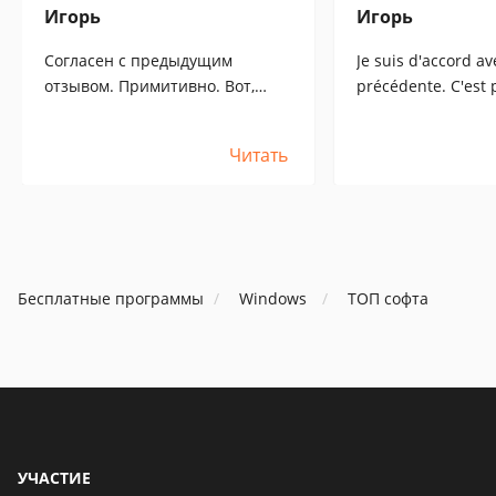
Игорь
Игорь
Согласен с предыдущим
Je suis d'accord av
отзывом. Примитивно. Вот,
précédente. C'est p
например, как определить, что
exemple, comment
некрупный город Frolovo
savoir si une petit
Читать
именно твой, если города с
Frolovo est la vôtre
таким названием есть почти в
existe des villes p
каждой области России. И таких
dans presque toute
городов в списке программы
de Russie. Il y a 
много. К тому же, прогноз врёт!
villes de ce type da
И довольно часто...[:+2:]
plus, les prévision
Бесплатные программы
Windows
ТОП софта
bien souvent...[:+2 
УЧАСТИЕ