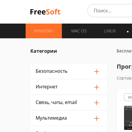
WINDOWS
MAC OS
LINUX
Категории
Беспла
Прог
Безопасность
Сортир
Интернет
W
Связь, чаты, email
Мультимедиа