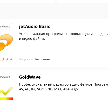
jetAudio Basic
indows
Универсальная программа, позволяющая упорядочив
и видео файлы.
★
★
★
★
★
★
★
★
Лицензия:
Бесплатно
GoldWave
indows
Профессиональный редактор аудио файлов.Програ
AV, AU, IFF, VOC, SND, MAT, AIFF и др.