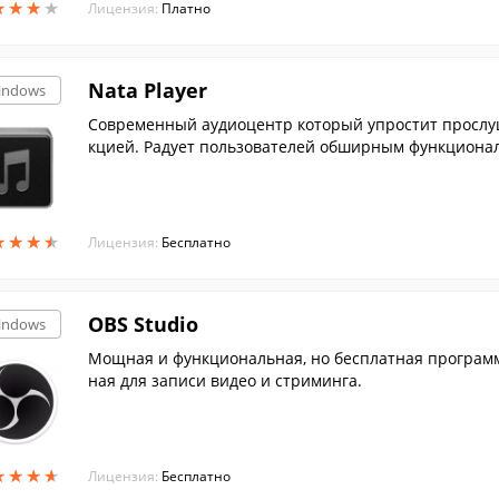
★
★
★
★
★
★
★
★
Лицензия:
Платно
Nata Player
indows
Современный аудиоцентр который упростит прослу
кцией. Радует пользователей обширным функционало
★
★
★
★
★
★
★
★
Лицензия:
Бесплатно
OBS Studio
indows
Мощная и функциональная, но бесплатная програм
ная для записи видео и стриминга.
★
★
★
★
★
★
★
★
Лицензия:
Бесплатно