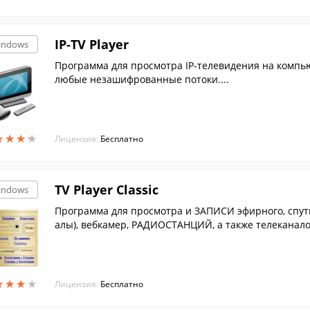
IP-TV Player
indows
Программа для просмотра IP-телевидения на компь
любые незашифрованные потоки....
★
★
★
★
★
★
★
★
Лицензия:
Бесплатно
TV Player Classic
indows
Программа для просмотра и ЗАПИСИ эфирного, спут
алы), вебкамер, РАДИОСТАНЦИЙ, а также телеканал
ер.
★
★
★
★
★
★
★
★
Лицензия:
Бесплатно