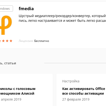
fmedia
indows
Шустрый медиаплеер/рекордер/конвертер, который 
пись, легко настраивается и может быть легко рас
★
★
★
★
★
★
★
★
Лицензия:
Бесплатно
ь, статьи
Настройка
риколы с голосовым
Как активировать Office 
омощником Алисой
все способы активации
 апреля 2019
27 февраля 2019