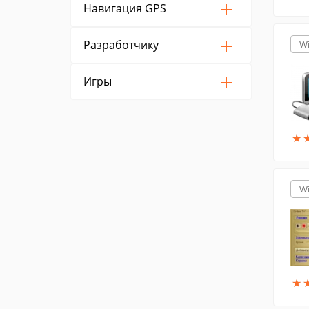
Навигация GPS
Разработчику
W
Игры
★
★
W
★
★