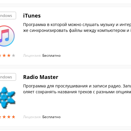
iTunes
indows
Программа в которой можно слушать музыку и интер
же синхронизировать файлы между компьютером и i
★
★
★
★
★
★
★
★
Лицензия:
Бесплатно
Radio Master
indows
Программа для прослушивания и записи радио. Запи
оляет сохранять названия треков с разными опциями
★
★
★
★
★
★
★
★
Лицензия:
Бесплатно