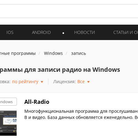
IOS
ANDROID
НОВОСТИ
СТАТЬИ И 
тные программы
Windows
запись
раммы для записи радио на Windows
овка:
по рейтингу
Лицензия:
Все
All-Radio
indows
Многофункциональная программа для прослушивания
В и видео. База данных обновляется еженедельно. 
нное.