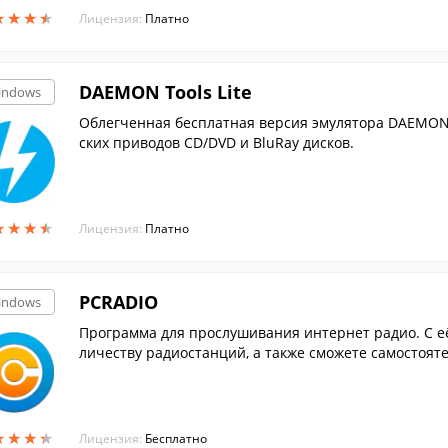
★
★
★
★
★
★
★
★
Лицензия:
Платно
DAEMON Tools Lite
indows
Облегченная бесплатная версия эмулятора DAEMON 
ских приводов CD/DVD и BluRay дисков.
★
★
★
★
★
★
★
★
Лицензия:
Платно
PCRADIO
indows
Программа для прослушивания интернет радио. С е
личеству радиостанций, а также сможете самостояте
★
★
★
★
★
★
★
★
Лицензия:
Бесплатно