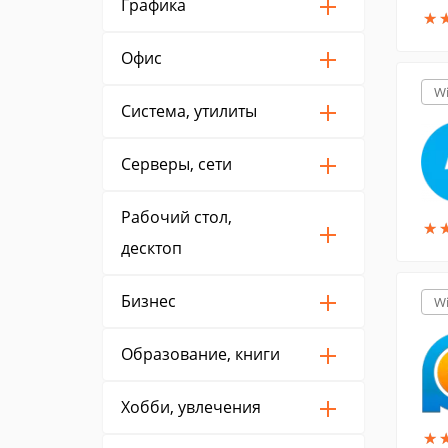
Графика
★
★
Офис
W
Система, утилиты
Серверы, сети
Рабочий стол,
★
★
десктоп
Бизнес
W
Образование, книги
Хобби, увлечения
★
★