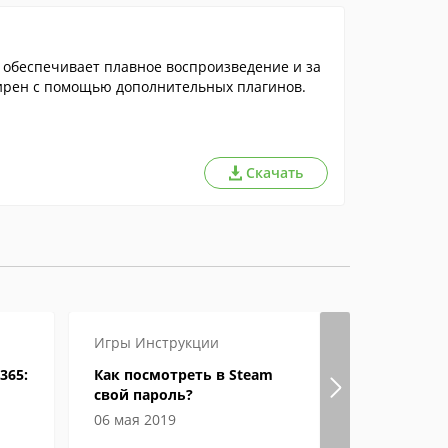
обеспечивает плавное воспроизведение и за
ширен с помощью дополнительных плагинов.
Скачать
Игры
Инструкции
Игры
Инст
365:
Как посмотреть в Steam
Где в пап
свой пароль?
игры
06 мая 2019
06 июня 2