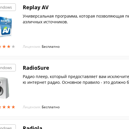
Replay AV
indows
Универсальная программа, которая позволяющая пе
азличных источников.
★
★
★
★
★
★
★
★
Лицензия:
Бесплатно
RadioSure
indows
Радио плеер, который предоставляет вам исключит
ю интернет радио. Основное правило - это должно б
ь.
★
★
★
★
★
★
★
★
Лицензия:
Бесплатно
Radiola
indows