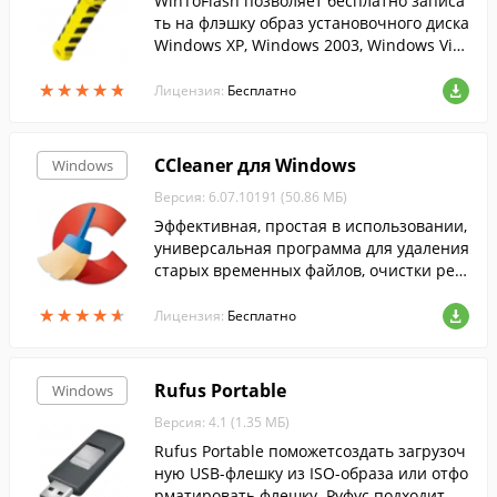
WinToFlash позволяет бесплатно записа
ть на флэшку образ установочного диска
Windows XP, Windows 2003, Windows Vist
a, Windows 2008, Windows 7....
★
★
★
★
★
★
★
★
★
★
Лицензия:
Бесплатно
CCleaner для Windows
Windows
Версия: 6.07.10191 (50.86 МБ)
Эффективная, простая в использовании,
универсальная программа для удаления
старых временных файлов, очистки рее
стра и т.п....
★
★
★
★
★
★
★
★
★
★
Лицензия:
Бесплатно
Rufus Portable
Windows
Версия: 4.1 (1.35 МБ)
Rufus Portable поможетсоздать загрузоч
ную USB-флешку из ISO-образа или отфо
рматировать флешку. Руфус подходит дл