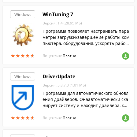
WinTuning 7
Windows
Версия: 1.4 (28.95 МБ)
Программа позволяет настраивать пара
метры загрузки/завершение работы ком
пьютера, оборудования, ускорять работ
у Интернет-соединения, редактировать
★
★
★
★
★
★
★
★
★
★
скрытые настройки Windows 7.
Лицензия:
Платно
DriverUpdate
Windows
Версия: 5.8.7.0 (1.01 МБ)
Программа для автоматического обновл
ения драйверов. Онаавтоматически ска
нирует систему и находит драйвера, кот
орые необходимо обновить.
★
★
★
★
★
★
★
★
★
★
Лицензия:
Платно