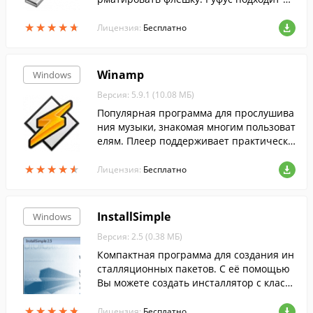
я 32- и 64-битной Windows и поддержив
★
★
★
★
★
★
★
★
★
★
ает русский язык.
Лицензия:
Бесплатно
Winamp
Windows
Версия: 5.9.1 (10.08 МБ)
Популярная программа для прослушива
ния музыки, знакомая многим пользоват
елям. Плеер поддерживает практически
все распространенные аудиоформаты, а
★
★
★
★
★
★
★
★
★
★
также понимает видеоформаты.
Лицензия:
Бесплатно
InstallSimple
Windows
Версия: 2.5 (0.38 МБ)
Компактная программа для создания ин
сталляционных пакетов. С её помощью
Вы можете создать инсталлятор с класс
ическим интерфейсом за считанные сек
★
★
★
★
★
★
★
★
★
★
унды.
Лицензия:
Бесплатно