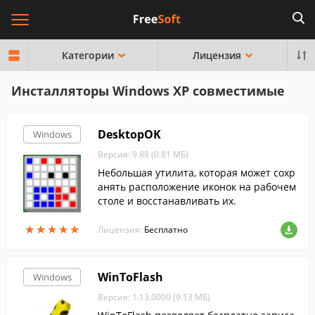
Категории
Лицензия
Инсталляторы Windows XP совместимые
DesktopOK
Windows
Версия: 9.88 (0.81 МБ)
Небольшая утилита, которая может сохр
анять расположение иконок на рабочем
столе и восстанавливать их.
★
★
★
★
★
★
★
★
★
★
Лицензия:
Бесплатно
WinToFlash
Windows
Версия: 1.13.0000 (9.13 МБ)