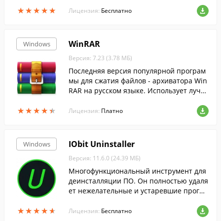
Vista, 7, 8 и 8.1 на более современный и
★
★
★
★
★
★
★
★
★
★
нтерфейс десятки.
Лицензия:
Бесплатно
WinRAR
Windows
Версия: 7.23 (3.78 МБ)
Последняя версия популярной програм
мы для сжатия файлов - архиватора Win
RAR на русском языке. Использует лучш
ие методы....
★
★
★
★
★
★
★
★
★
★
Лицензия:
Платно
IObit Uninstaller
Windows
Версия: 11.6.0 (24.39 МБ)
Многофункциональный инструмент для
деинсталляции ПО. Он полностью удаля
ет нежелательные и устаревшие програ
ммные продукты, папки и файлы, не ост
★
★
★
★
★
★
★
★
★
★
авляя истории их существования в сист
Лицензия:
Бесплатно
еме.