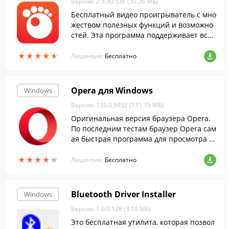
Версия: 2.3.90.536 (30.36 МБ)
Бесплатный видео проигрыватель с мно
жеством полезных функций и возможно
стей. Эта программа поддерживает все
популярные медиа форматы и обеспечи
★
★
★
★
★
★
★
★
★
★
вает отличное качество видео, и не тре
Лицензия:
Бесплатно
бует у...
Opera для Windows
Windows
Версия: 133.0.5932 (131.75 МБ)
Оригинальная версия браузера Opera.
По последним тестам браузер Opera сам
ая быстрая программа для просмотра ст
раниц в интернете....
★
★
★
★
★
★
★
★
★
★
Лицензия:
Бесплатно
Bluetooth Driver Installer
Windows
Версия: 1.0.0.128 (3.19 МБ)
Это бесплатная утилита, которая позвол