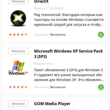
DirectX
Windows
Версия: 11 (0.28 МБ)
Ряд технологий, благодаря которым ком
пьютеры на основе Windows становятся
идеальной средой для запуска и отобра
жения приложений, богатых элементам
★
★
★
★
★
★
★
★
★
★
и мультимедиа....
Лицензия:
Бесплатно
Microsoft Windows XP Service Pack
Windows
3 (SP3)
Версия: latest
Пакет обновления 3 (SP3) для Windows X
P содержит все ранее выпущенные обн
овления для Windows XP. Это обновлени
е также включает несколько новых функ
★
★
★
★
★
★
★
★
★
★
Лицензия:
Бесплатно
ций, которые не вносят значительных и
зме...
GOM Media Player
Windows