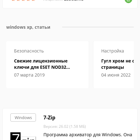
windows xp, статьи
Безопасность
Настройка
Свежие лицензионные
Гугл хром не от
ключи для ESET NOD32
страницы
Internet Security до 2019-2020
07 марта 2019
04 июня 2022
года
7-Zip
Windows
Версия: 26.02 (1.58 МБ)
Программа архиватор для Windows. Она