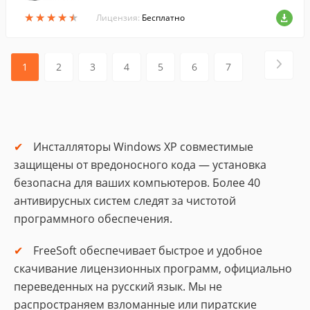
стить за ними мусор.
★
★
★
★
★
★
★
★
★
★
Лицензия:
Бесплатно
1
2
3
4
5
6
7
Инсталляторы Windows XP совместимые
защищены от вредоносного кода — установка
безопасна для ваших компьютеров. Более 40
антивирусных систем следят за чистотой
программного обеспечения.
FreeSoft обеспечивает быстрое и удобное
скачивание лицензионных программ, официально
переведенных на русский язык. Мы не
распространяем взломанные или пиратские