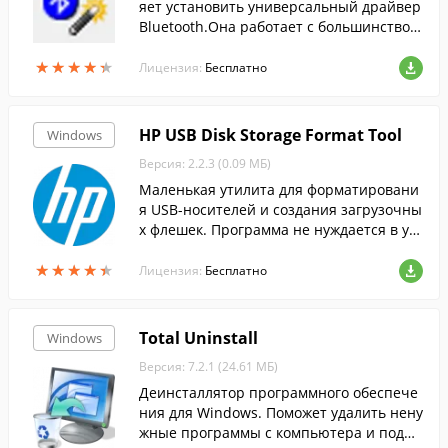
яет установить универсальный драйвер
Bluetooth.Она работает с большинством
PCI, USB и встроенных bluetooth-адапте
★
★
★
★
★
★
★
★
★
★
ров.
Лицензия:
Бесплатно
HP USB Disk Storage Format Tool
Windows
Версия: 2.2.3 (0.09 МБ)
Маленькая утилита для форматировани
я USB-носителей и создания загрузочны
х флешек. Программа не нуждается в уст
ановке. Можно сразу выбрать накопите
★
★
★
★
★
★
★
★
★
★
ль, который нужно отформатировать....
Лицензия:
Бесплатно
Total Uninstall
Windows
Версия: 7.2.1 (24.61 МБ)
Деинсталлятор программного обеспече
ния для Windows. Поможет удалить нену
жные программы с компьютера и подчи