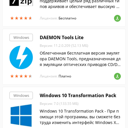
поддерживает целый ряд различных ти
пов архивов и обеспечивает высокую ст
епень сжатия данных....
★
★
★
★
★
★
★
★
★
★
Лицензия:
Бесплатно
DAEMON Tools Lite
Windows
Версия: 11.2.0.209 (52.13 МБ)
Облегченная бесплатная версия эмулят
ора DAEMON Tools, предназначенная дл
я эмуляции оптических приводов CD/DV
D и BluRay дисков.
★
★
★
★
★
★
★
★
★
★
Лицензия:
Платно
Windows 10 Transformation Pack
Windows
Версия: 7.0 (133.55 МБ)
Windows 10 Transformation Pack - При п
омощи этой программы, вы сможете без
труда изменить интерфейс Windows XP,