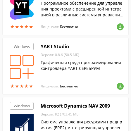
Программное обеспечение для управле
ния проектами с расширенной интегра
цией в различные системы управления
версиями.
★
★
★
★
★
★
★
★
★
★
Лицензия:
Бесплатно
YART Studio
Windows
Версия: 0.8.6 (50.5 МБ)
Графическая среда программирования
контроллера YART СЕРЕБРУМ
★
★
★
★
★
★
★
★
★
★
Лицензия:
Бесплатно
Microsoft Dynamics NAV 2009
Windows
Версия: R2 (703.45 МБ)
Система управления ресурсами предпр
иятия (ERP2), интегрирующая управлен