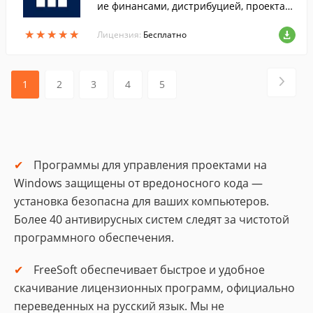
ие финансами, дистрибуцией, проектам
и и производством, а также взаимоотно
★
★
★
★
★
★
★
★
★
★
шениями с клиентами в едином прилож
Лицензия:
Бесплатно
ении....
1
2
3
4
5
Программы для управления проектами на
Windows защищены от вредоносного кода —
установка безопасна для ваших компьютеров.
Более 40 антивирусных систем следят за чистотой
программного обеспечения.
FreeSoft обеспечивает быстрое и удобное
скачивание лицензионных программ, официально
переведенных на русский язык. Мы не