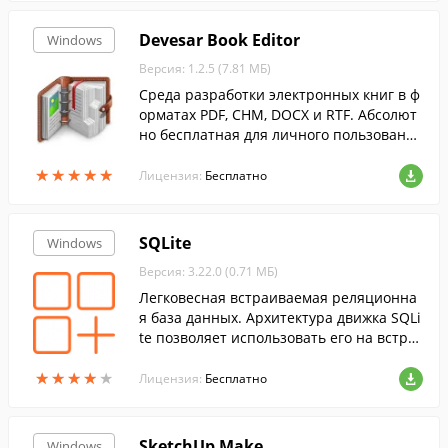
Devesar Book Editor
Windows
Версия: 1.2.5 (7.81 МБ)
Среда разработки электронных книг в ф
орматах PDF, CHM, DOCX и RTF. Абсолют
но бесплатная для личного пользовани
я.
★
★
★
★
★
★
★
★
★
★
Лицензия:
Бесплатно
SQLite
Windows
Версия: 3.22.0 (0.71 МБ)
Легковесная встраиваемая реляционна
я база данных. Архитектура движка SQLi
te позволяет использовать его на встра
иваемых системах и на выделенных ма
★
★
★
★
★
★
★
★
★
★
шинах с гигабайтными массивами данн
Лицензия:
Бесплатно
ых.
SketchUp Make
Windows