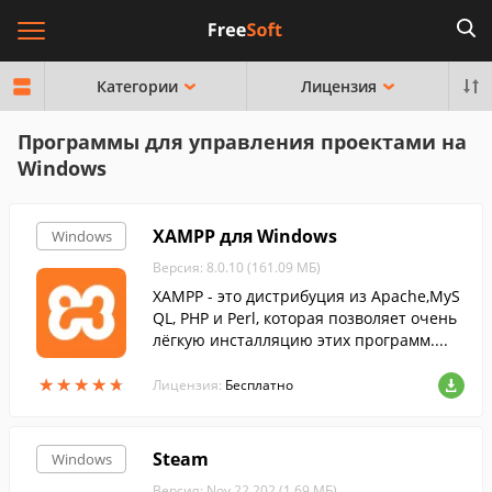
Категории
Лицензия
Программы для управления проектами на
Windows
XAMPP для Windows
Windows
Версия: 8.0.10 (161.09 МБ)
XAMPP - это дистрибуция из Apache,MyS
QL, PHP и Perl, которая позволяет очень
лёгкую инсталляцию этих программ....
★
★
★
★
★
★
★
★
★
★
Лицензия:
Бесплатно
Steam
Windows
Версия: Nov 22 202 (1.69 МБ)