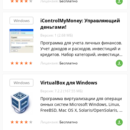
★
★
★
★
★
★
★
★
★
★
оту, контролировать работу персонала,
Лицензия:
Бесплатно
управлять клиентской базой, финансам
и, вести документооборот и управлять с
айтом.
iControlMyMoney: Управляющий
Windows
деньгами!
Версия: 1 (2.68 МБ)
Программа для учета личных финансов.
Учет доходов и расходов, инвестиций и
кредитов. Набор категорий, инвестицио
нных инструментов, валют и счетов под
★
★
★
★
★
★
★
★
★
★
Лицензия:
Бесплатно
готовлен заранее.
VirtualBox для Windows
Windows
Версия: 7.2.2 (167.55 МБ)
Программа виртуализации для операци
онных систем Microsoft Windows, Linux,
FreeBSD, Mac OS X, Solaris/OpenSolaris, R
eactOS, DOS и других.
★
★
★
★
★
★
★
★
★
★
Лицензия:
Бесплатно