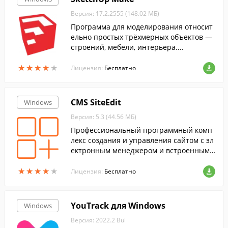
Версия: 17.2.2555 (148.02 МБ)
Программа для моделирования относит
ельно простых трёхмерных объектов —
строений, мебели, интерьера....
★
★
★
★
★
★
★
★
★
★
Лицензия:
Бесплатно
CMS SiteEdit
Windows
Версия: 5.3 (44.56 МБ)
Профессиональный программный комп
лекс создания и управления сайтом с эл
ектронным менеджером и встроенным г
рафическим редактором для удобного у
★
★
★
★
★
★
★
★
★
★
правления Интернет-магазином.
Лицензия:
Бесплатно
YouTrack для Windows
Windows
Версия: 2022.2 Bui