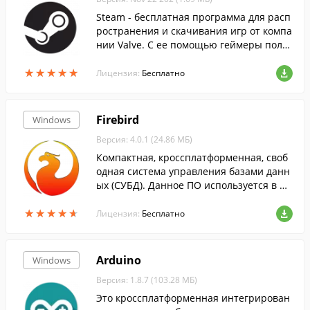
Steam - бесплатная программа для расп
ространения и скачивания игр от компа
нии Valve. С ее помощью геймеры полу
чают во......
★
★
★
★
★
★
★
★
★
★
Лицензия:
Бесплатно
Firebird
Windows
Версия: 4.0.1 (24.86 МБ)
Компактная, кроссплатформенная, своб
одная система управления базами данн
ых (СУБД). Данное ПО используется в ра
зличных промышленных системах. ...
★
★
★
★
★
★
★
★
★
★
Лицензия:
Бесплатно
Arduino
Windows
Версия: 1.8.7 (103.28 МБ)
Это кроссплатформенная интегрирован