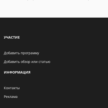
06 мая 2021
Бенчмарк AnTuTu
опубликовал список самых
производительных
смартфонов августа
06 мая 2021
УЧАСТИЕ
Добавить программу
Добавить обзор или статью
ИНФОРМАЦИЯ
Контакты
Реклама