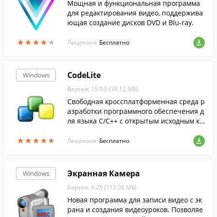
Мощная и функциональная программа
для редактирования видео, поддержива
ющая создание дисков DVD и Blu-ray.
★
★
★
★
★
★
★
★
★
★
Лицензия:
Бесплатно
CodeLite
Windows
Версия: 15.0.0 (38.12 МБ)
Свободная кроссплатформенная среда р
азработки программного обеспечения д
ля языка С/С++ с открытым исходным ко
дом.
★
★
★
★
★
★
★
★
★
★
Лицензия:
Бесплатно
Экранная Камера
Windows
Версия: 6.25 (112.05 МБ)
Новая программа для записи видео с эк
рана и создания видеоуроков. Позволяе