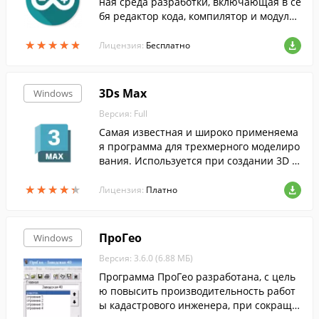
ная среда разработки, включающая в се
бя редактор кода, компилятор и модуль
передачи прошивки в плату Arduino.
★
★
★
★
★
★
★
★
★
★
Лицензия:
Бесплатно
3Ds Max
Windows
Версия: Full
Самая известная и широко применяема
я программа для трехмерного моделиро
вания. Используется при создании 3D м
оделей для игр, моделировании интерь
★
★
★
★
★
★
★
★
★
★
еров и много другого....
Лицензия:
Платно
ПроГео
Windows
Версия: 3.6.0 (6.88 МБ)
Программа ПроГео разработана, с цель
ю повысить производительность работ
ы кадастрового инженера, при сокраще