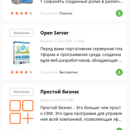
т сохранять созданный ролик в различн
ых форматах, записывать на DVD и загр
★
★
★
★
★
★
★
★
★
★
ужать на YouTube.
Лицензия:
Платно
Open Server
Windows
Версия: 5.3.8 (1061.12 МБ)
Перед вами портативная серверная пла
тформа и программная среда, созданна
ядля веб-разработчиков, обладающая п
олным набором всех необходимых функ
★
★
★
★
★
★
★
★
★
★
ций и возможностей.
Лицензия:
Бесплатно
Простой бизнес
Windows
Версия: (144.76 МБ)
Простой бизнес - Это больше чем прост
о CRM. Это одна программа для управле
ния всей компанией, позволяющая эфф
ективно вести проекты, совместную раб