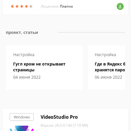
нии требуемых от него усилий,и предна
★
★
★
★
★
★
★
★
★
★
значена для обработки геодезических д
Лицензия:
Платно
анных и формирования документов Ме
жевого Плана и Описания Границ.
проект, статьи
Настройка
Настройка
Гугл хром не открывает
Где в Яндекс бр
страницы
хранятся пароли
04 июня 2022
06 июня 2022
VideoStudio Pro
Windows
Версия: 26.0.0.136 (7.19 МБ)