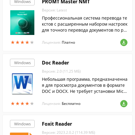
PROMT Master NMT
Windows
Версия: Latest
Профессиональная система перевода те
кстов с расширенным набором настроек
для точного перевода документов по ра
зличным тематикам с английского, фран
★
★
★
★
★
★
★
★
★
★
цузского, немецкого на русский язык и о
Лицензия:
Платно
б...
Doc Reader
Windows
Версия: 2.0 (11.25 МБ)
Небольшая программа, предназначенна
я для просмотра документов в формате
DOC и DOCX. Не требует установки Micr
osoft Office.
★
★
★
★
★
★
★
★
★
★
Лицензия:
Бесплатно
Foxit Reader
Windows
Версия: 2023.2.0.2 (114.39 МБ)