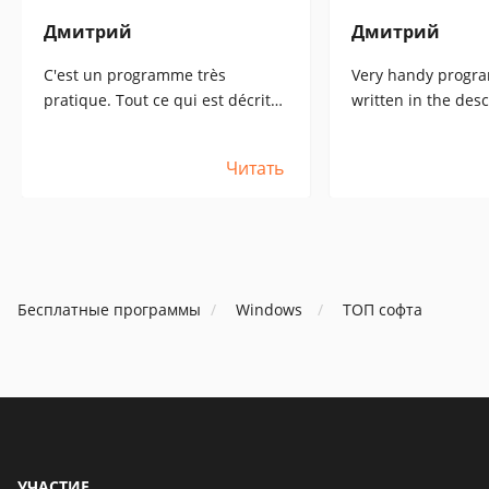
Дмитрий
Дмитрий
C'est un programme très
Very handy progra
pratique. Tout ce qui est décrit
written in the desc
est vrai. Je suis particulièrement
I am especially hap
heureux qu'il fonctionne
works correctly wi
Читать
correctement avec les scanners
and printers.
et les imprimantes.
Бесплатные программы
Windows
ТОП софта
УЧАСТИЕ