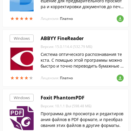
ешение для предварительного просмот
ра и корректировки документов до печа
ти.
★
★
★
★
★
★
★
★
★
★
Лицензия:
Платно
ABBYY FineReader
Windows
Версия: 15.0.114.4 (532.79 МБ)
Cистема оптического распознавания те
кста. С помщью этой программы можно
быстро и точно переводить бумажные д
окументы, PDF-файлы и цифровые фотог
★
★
★
★
★
★
★
★
★
★
рафии документов в редактируемый фо
Лицензия:
Платно
рмат....
Foxit PhantomPDF
Windows
Версия: 10.1.1 Bui (598.48 МБ)
Программа для просмотра и редактиров
ания файлов в PDF формате, и преобраз
ования этих файлов в другие форматы.