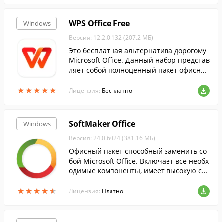
WPS Office Free
Windows
Версия: 12.2.0.132 (207.2 МБ)
Это бесплатная альтернатива дорогому
Microsoft Office. Данный набор представ
ляет собой полноценный пакет офисных
приложений....
★
★
★
★
★
★
★
★
★
★
Лицензия:
Бесплатно
SoftMaker Office
Windows
Версия: 24.0.6024 (381.16 МБ)
Офисный пакет способный заменить со
бой Microsoft Office. Включает все необх
одимые компоненты, имеет высокую ско
рость запуска и работы....
★
★
★
★
★
★
★
★
★
★
Лицензия:
Платно