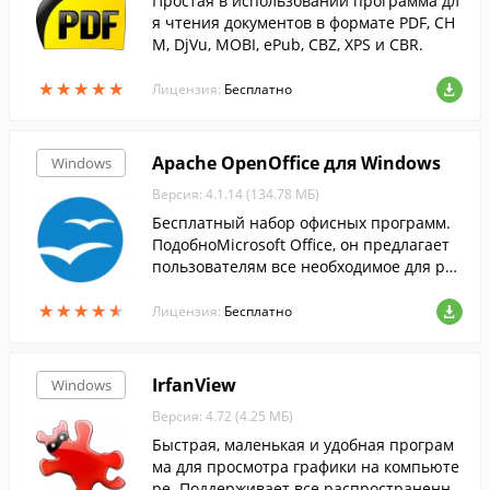
Простая в использовании программа дл
я чтения документов в формате PDF, CH
M, DjVu, MOBI, ePub, CBZ, XPS и CBR.
★
★
★
★
★
★
★
★
★
★
Лицензия:
Бесплатно
Apache OpenOffice для Windows
Windows
Версия: 4.1.14 (134.78 МБ)
Бесплатный набор офисных программ.
ПодобноMicrosoft Office, он предлагает
пользователям все необходимое для раб
оты с электронными документами....
★
★
★
★
★
★
★
★
★
★
Лицензия:
Бесплатно
IrfanView
Windows
Версия: 4.72 (4.25 МБ)
Быстрая, маленькая и удобная програм
ма для просмотра графики на компьюте
ре. Поддерживает все распространенны