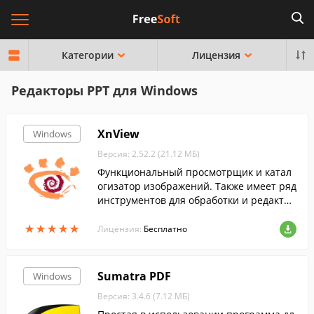
Категории
Лицензия
Редакторы PPT для Windows
XnView
Windows
Версия: 2.52.2 (21.12 МБ)
Функциональный просмотрщик и катал
огизатор изображений. Также имеет ряд
инструментов для обработки и редактир
ования изображений....
★
★
★
★
★
★
★
★
★
★
Лицензия:
Бесплатно
Sumatra PDF
Windows
Версия: 3.4.6 (7.12 МБ)