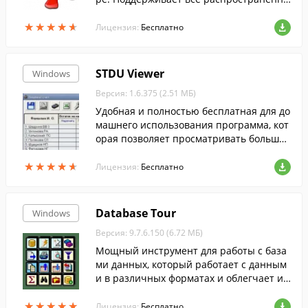
е графические форматы.
★
★
★
★
★
★
★
★
★
★
Лицензия:
Бесплатно
STDU Viewer
Windows
Версия: 1.6.375 (2.51 МБ)
Удобная и полностью бесплатная для до
машнего использования программа, кот
орая позволяет просматривать большое
количество форматов текста, книг и ком
★
★
★
★
★
★
★
★
★
★
иксов.
Лицензия:
Бесплатно
Database Tour
Windows
Версия: 9.7.6.150 (6.72 МБ)
Мощный инструмент для работы с база
ми данных, который работает с данным
и в различных форматах и облегчает ил
и автоматизирует наиболее часто испол
★
★
★
★
★
★
★
★
★
★
ьзуемые операции с базами данных.
Лицензия:
Бесплатно