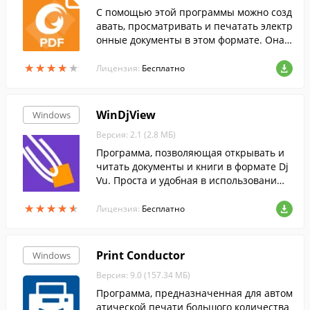
С помощью этой программы можно созд
авать, просматривать и печатать электр
онные документы в этом формате. Она т
акже позволяет сканировать документы
★
★
★
★
★
★
★
★
★
★
прямиком в PDF файл....
Лицензия:
Бесплатно
WinDjView
Windows
Версия: 2.1 (2.8 МБ)
Программа, позволяющая открывать и
читать документы и книги в формате Dj
Vu. Проста и удобная в использовани
и....
★
★
★
★
★
★
★
★
★
★
Лицензия:
Бесплатно
Print Conductor
Windows
Версия: 9.0 (157.34 МБ)
Программа, предназначенная для автом
атической печати большого количества