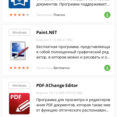
документов. Программа поддерживает 5
0 типов файлов, включая PDF, DOC и DO
★
★
★
★
★
★
★
★
★
★
CX, XLS и XLSX, PPT и PPTX, и пр.
Лицензия:
Платно
Paint.NET
Windows
Версия: 5.1.9 (80.27 МБ)
Бесплатная программа, представляюща
я собой полноценный графический ред
актор, в котором можно и рисовать и об
рабатывать фотографии. Поддерживает
★
★
★
★
★
★
★
★
★
★
работу со слоями, имеет набор эффектов
Лицензия:
Бесплатно
и вс...
PDF-XChange Editor
Windows
Версия: 10.1.0.380 (376.92 МБ)
Программа для просмотра и редактиров
ания PDF документов, которая также име
ет функцию оптического распознавания
текста....