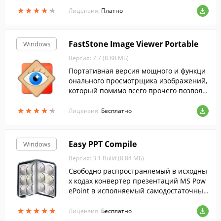
★
★
★
★
★
★
★
★
★
★
Лицензия:
Платно
FastStone Image Viewer Portable
Windows
Версия: 7.7 (8.88 МБ)
Портативная версия мощного и функци
онального просмотрщика изображений,
который помимо всего прочего позволя
ет редактировать и конвертировать кар
★
★
★
★
★
★
★
★
★
★
тинки....
Лицензия:
Бесплатно
Easy PPT Compile
Windows
Версия: 3.1 Build (8.84 МБ)
Свободно распространяемый в исходны
х кодах конвертер презентаций MS Pow
ePoint в исполняемый самодостаточные
файлы *.exe.
★
★
★
★
★
★
★
★
★
★
Лицензия:
Бесплатно