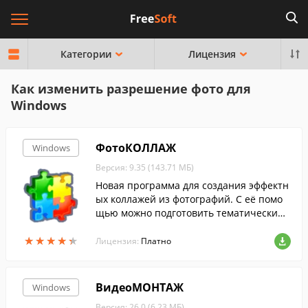
Категории
Лицензия
Как изменить разрешение фото для
Windows
ФотоКОЛЛАЖ
Windows
Версия: 9.35 (143.71 МБ)
Новая программа для создания эффектн
ых коллажей из фотографий. С её помо
щью можно подготовить тематический
коллаж.
★
★
★
★
★
★
★
★
★
★
Лицензия:
Платно
ВидеоМОНТАЖ
Windows
Версия: 26.0 (6.23 МБ)