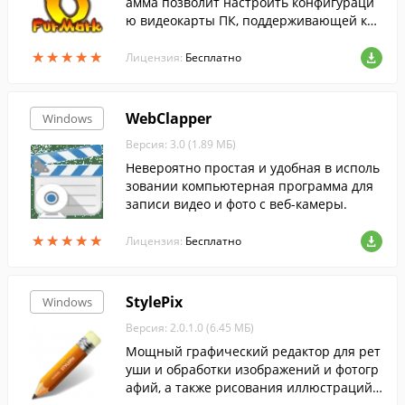
амма позволит настроить конфигураци
ю видеокарты ПК, поддерживающей ко
манды открытых графических библиоте
★
★
★
★
★
★
★
★
★
★
к API OpenGL.
Лицензия:
Бесплатно
WebClapper
Windows
Версия: 3.0 (1.89 МБ)
Невероятно простая и удобная в исполь
зовании компьютерная программа для
записи видео и фото с веб-камеры.
★
★
★
★
★
★
★
★
★
★
Лицензия:
Бесплатно
StylePix
Windows
Версия: 2.0.1.0 (6.45 МБ)
Мощный графический редактор для рет
уши и обработки изображений и фотогр
афий, а также рисования иллюстраций с