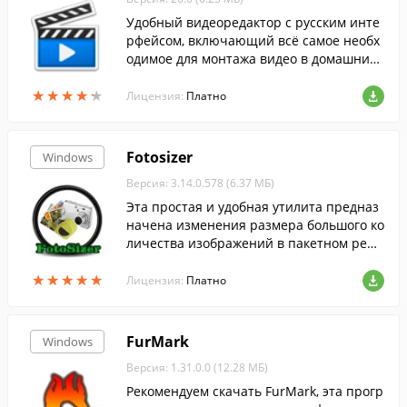
Удобный видеоредактор с русским инте
рфейсом, включающий всё самое необх
одимое для монтажа видео в домашних
условиях. Включает коллекцию спецэфф
★
★
★
★
★
★
★
★
★
★
ектов, титров, заставок и даже фоновой
Лицензия:
Платно
музык...
Fotosizer
Windows
Версия: 3.14.0.578 (6.37 МБ)
Эта простая и удобная утилита предназ
начена изменения размера большого ко
личества изображений в пакетном режи
ме.
★
★
★
★
★
★
★
★
★
★
Лицензия:
Платно
FurMark
Windows
Версия: 1.31.0.0 (12.28 МБ)
Рекомендуем скачать FurMark, эта прогр