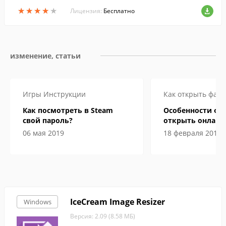
нуля.
★
★
★
★
★
★
★
★
★
★
Лицензия:
Бесплатно
изменение, статьи
Игры
Инструкции
Как открыть файл
Как посмотреть в Steam
Особенности фай
свой пароль?
открыть онлайн 
компьютере
06 мая 2019
18 февраля 2019
IceCream Image Resizer
Windows
Версия: 2.09 (8.58 МБ)