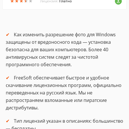
★
★
★
★
★
★
★
★
★
★
Лицензия:
Платно
Как изменить разрешение фото для Windows
защищены от вредоносного кода — установка
безопасна для ваших компьютеров. Более 40
антивирусных систем следят за чистотой
программного обеспечения.
FreeSoft обеспечивает быстрое и удобное
скачивание лицензионных программ, официально
переведенных на русский язык. Мы не
распространяем взломанные или пиратские
дистрибутивы.
Тип лицензий указан в описаниях: большинство
— бесплатны.