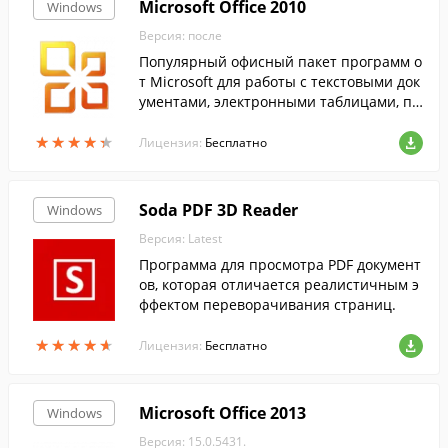
Microsoft Office 2010
Windows
Версия: после
Популярный офисный пакет программ о
т Microsoft для работы с текстовыми док
ументами, электронными таблицами, пр
езентациями и базами данных....
★
★
★
★
★
★
★
★
★
★
Лицензия:
Бесплатно
Soda PDF 3D Reader
Windows
Версия: Latest
Программа для просмотра PDF документ
ов, которая отличается реалистичным э
ффектом переворачивания страниц.
★
★
★
★
★
★
★
★
★
★
Лицензия:
Бесплатно
Microsoft Office 2013
Windows
Версия: 15.0.5431.