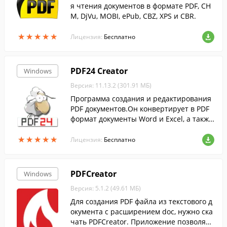
я чтения документов в формате PDF, CH
M, DjVu, MOBI, ePub, CBZ, XPS и CBR.
★
★
★
★
★
★
★
★
★
★
Лицензия:
Бесплатно
PDF24 Creator
Windows
Версия: 11.13.2 (301.91 МБ)
Программа создания и редактирования
PDF документов.Он конвертирует в PDF
формат документы Word и Excel, а также
графические файлы....
★
★
★
★
★
★
★
★
★
★
Лицензия:
Бесплатно
PDFCreator
Windows
Версия: 5.1.2 (49.61 МБ)
Для создания PDF файла из текстового д
окумента с расширением doc, нужно ска
чать PDFCreator. Приложение позволяет