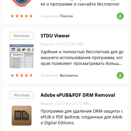
ее о программе и скачайте бесплатно!
★
★
★
★
★
★
★
★
★
★
Лицензия:
Платно
STDU Viewer
Windows
Версия: 1.6.375 (2.51 МБ)
Удобная и полностью бесплатная для до
машнего использования программа, кот
орая позволяет просматривать большое
количество форматов текста, книг и ком
★
★
★
★
★
★
★
★
★
★
иксов.
Лицензия:
Бесплатно
Adobe ePUB&PDF DRM Removal
Windows
Версия: 2.0.13 Bui (27.72 МБ)
Программа для удаления DRM-защиты с
ePUB и PDF файлов, созданных для Adob
e Digital Editions.