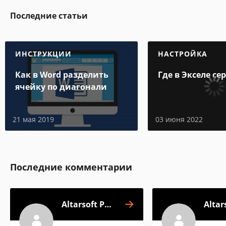
Последние статьи
ИНСТРУКЦИИ
НАСТРОЙКА
Как в Word разделить
Где в Экселе се
ячейку по диагонали
21 мая 2019
03 июня 2022
Последние комментарии
Altarsoft PDF
Altar
Converter
C