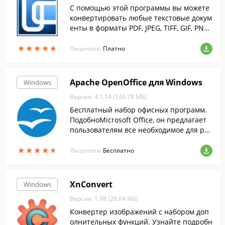
С помощью этой программы вы можете
конвертировать любые текстовые докум
енты в форматы PDF, JPEG, TIFF, GIF, PNG
и др.
★
★
★
★
★
★
★
★
★
★
Лицензия:
Платно
Apache OpenOffice для Windows
Windows
Версия: 4.1.14 (134.78 МБ)
Бесплатный набор офисных программ.
ПодобноMicrosoft Office, он предлагает
пользователям все необходимое для раб
оты с электронными документами....
★
★
★
★
★
★
★
★
★
★
Лицензия:
Бесплатно
XnConvert
Windows
Версия: 1.98 (26.84 МБ)
Конвертер изображений с набором доп
олнительных функций. Узнайте подробн