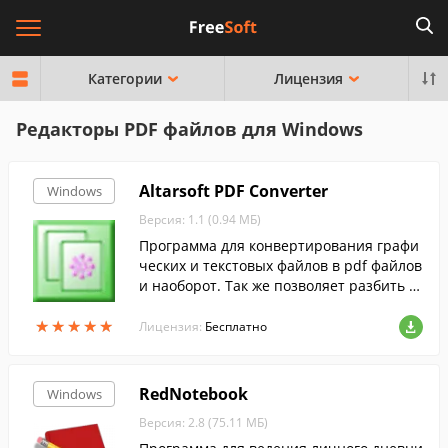
Категории
Лицензия
Редакторы PDF файлов для Windows
Altarsoft PDF Converter
Windows
Версия: 1.1 (0.94 МБ)
Программа для конвертирования графи
ческих и текстовых файлов в pdf файлов
и наоборот. Так же позволяет разбить о
дин pdf на несколько.
★
★
★
★
★
★
★
★
★
★
Лицензия:
Бесплатно
RedNotebook
Windows
Версия: 2.8 (75.11 МБ)