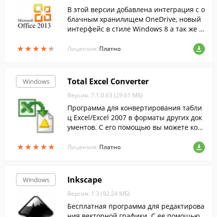
В этой версии добавлена интеграция с о
блачным хранилищем OneDrive, новый
интерфейс в стиле Windows 8 а так же р
яд других нововведений....
★
★
★
★
★
★
★
★
★
★
Лицензия:
Платно
Total Excel Converter
Windows
Версия: 7.1.0.63 (29.61 МБ)
Программа для конвертирования табли
ц Excel/Excel 2007 в форматы других док
ументов. С его помощью вы можете кон
вертировать большое количество табли
★
★
★
★
★
★
★
★
★
★
ц в любой из форматов в пакетном режи
Лицензия:
Платно
ме.
Inkscape
Windows
Версия: 1.3 (92.24 МБ)
Бесплатная программа для редактирова
ния векторной графики. С ее помощью