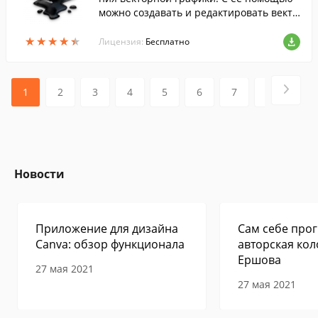
можно создавать и редактировать векто
рные илл...
★
★
★
★
★
★
★
★
★
★
Лицензия:
Бесплатно
1
2
3
4
5
6
7
8
9
Новости
Приложение для дизайна
Сам себе прог
Canva: обзор функционала
авторская кол
Ершова
27 мая 2021
27 мая 2021