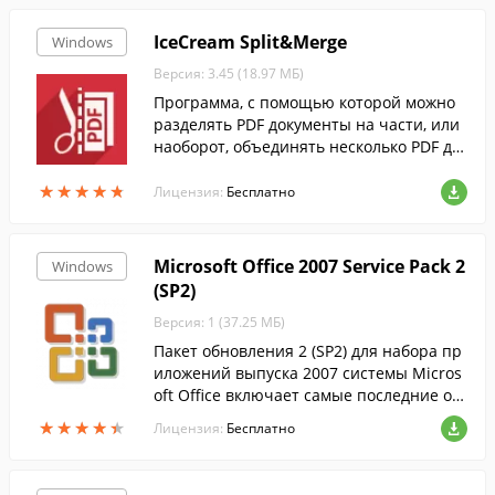
IceCream Split&Merge
Windows
Версия: 3.45 (18.97 МБ)
Программа, с помощью которой можно
разделять PDF документы на части, или
наоборот, объединять несколько PDF до
кументов в один файл.
★
★
★
★
★
★
★
★
★
★
Лицензия:
Бесплатно
Microsoft Office 2007 Service Pack 2
Windows
(SP2)
Версия: 1 (37.25 МБ)
Пакет обновления 2 (SP2) для набора пр
иложений выпуска 2007 системы Micros
oft Office включает самые последние об
новления набора приложений Office 200
★
★
★
★
★
★
★
★
★
★
Лицензия:
Бесплатно
7....