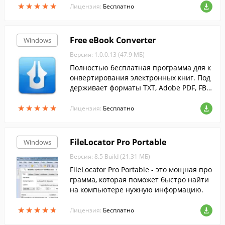
★
★
★
★
★
★
★
★
★
★
Лицензия:
Бесплатно
Free eBook Converter
Windows
Версия: 1.0.0.13 (47.9 МБ)
Полностью бесплатная программа для к
онвертирования электронных книг. Под
держивает форматы TXT, Adobe PDF, FB2,
LIT, HTMLZ, PDB, LRF и PUB.
★
★
★
★
★
★
★
★
★
★
Лицензия:
Бесплатно
FileLocator Pro Portable
Windows
Версия: 8.5 Build (21.31 МБ)
FileLocator Pro Portable - это мощная про
грамма, которая поможет быстро найти
на компьютере нужную информацию.
★
★
★
★
★
★
★
★
★
★
Лицензия:
Бесплатно