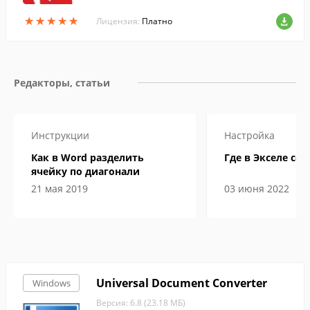
преобразовать текст, напечатанный в В
★
★
★
★
★
★
★
★
★
★
орде или Блокноте без конвертеров.
Лицензия:
Платно
Редакторы, статьи
Инструкции
Настройка
Как в Word разделить
Где в Экселе сер
ячейку по диагонали
21 мая 2019
03 июня 2022
Universal Document Converter
Windows
Версия: 6.8 (23.18 МБ)