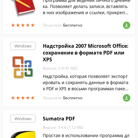
Программа для ведения личного дневни
ка. Позволяет делать записи, вставлять
в них изображения и ссылки, прикрепля
ть файлы, присваивать теги.
★
★
★
★
★
★
★
★
★
★
Лицензия:
Бесплатно
Надстройка 2007 Microsoft Office:
Windows
сохранение в формате PDF или
XPS
Версия: 2 (0.91 МБ)
Надстройка, которая позволяет экспорт
ировать и сохранять данные в формата
х PDF и XPS в восьми программах пакета
2007 Microsoft Office. Кроме того, с его п
★
★
★
★
★
★
★
★
★
★
Лицензия:
Бесплатно
омощью в некоторых из этих програ...
Sumatra PDF
Windows
Версия: 3.4.6 (7.12 МБ)
Простая в использовании программа дл