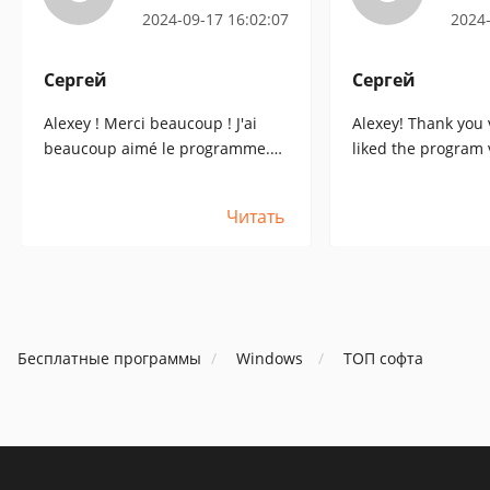
2024-09-17 16:02:07
2024-
Сергей
Сергей
Alexey ! Merci beaucoup ! J'ai
Alexey! Thank you 
beaucoup aimé le programme.
liked the program
Tout est très simple, mais cela
Everything is very 
fonctionne très bien !
works great!
Читать
Бесплатные программы
Windows
ТОП софта