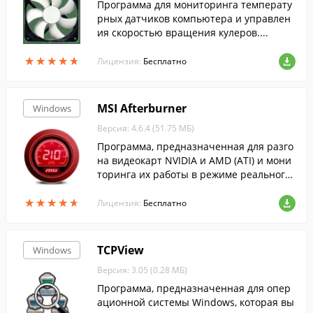
Программа для мониторинга температу
рных датчиков компьютера и управлен
ия скоростью вращения кулеров....
★
★
★
★
★
★
★
★
★
★
Лицензия:
Бесплатно
MSI Afterburner
Windows
Версия: 4.6.4 (51.75 МБ)
Программа, предназначенная для разго
на видеокарт NVIDIA и AMD (ATI) и мони
торинга их работы в режиме реального
времени....
★
★
★
★
★
★
★
★
★
★
Лицензия:
Бесплатно
TCPView
Windows
Версия: 3.05 (0.28 МБ)
Программа, предназначенная для опер
ационной системы Windows, которая вы