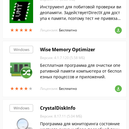
Инструмент для побитовой проверки ви
деопамяти. ЗадействуетDirectX для дост
упа к памяти, поэтому тест не привязан
к оборудованию.
★
★
★
★
★
★
★
★
★
★
Лицензия:
Бесплатно
Wise Memory Optimizer
Windows
Версия: 4.1.7.120 (5.58 МБ)
Бесплатная программа для очистки опе
ративной памяти компьютера от беспол
езных процессов и приложений.
★
★
★
★
★
★
★
★
★
★
Лицензия:
Бесплатно
CrystalDiskInfo
Windows
Версия: 8.17.11 (5.04 МБ)
Программа для мониторинга состояние