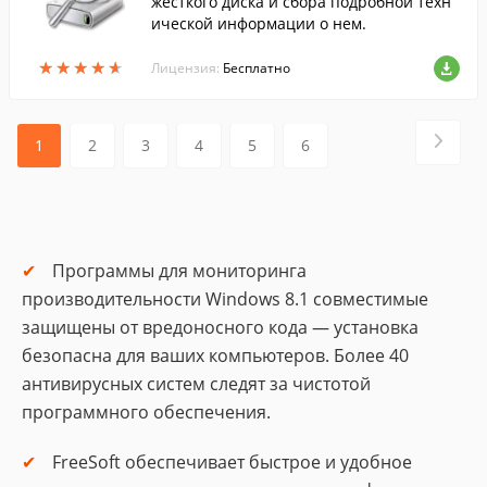
жесткого диска и сбора подробной техн
ической информации о нем.
★
★
★
★
★
★
★
★
★
★
Лицензия:
Бесплатно
1
2
3
4
5
6
Программы для мониторинга
производительности Windows 8.1 совместимые
защищены от вредоносного кода — установка
безопасна для ваших компьютеров. Более 40
антивирусных систем следят за чистотой
программного обеспечения.
FreeSoft обеспечивает быстрое и удобное