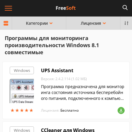
Категории
Лицензия
Программы для мониторинга
производительности Windows 8.1
совместимые
UPS Assistant
Windows
Версия: 2.4.2.114 (1.02 МБ)
Программа предназначена для монитор
инга состояния источника бесперебойн
ого питания, подключенного к компьют
еру через USB или COM-порт и поддерж
★
★
★
★
★
★
★
★
★
★
ивающего протокол Megatec.
Лицензия:
Бесплатно
CCleaner для Windows
Windows