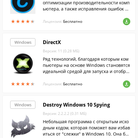
оптимизации производительности комп
ьютера, а также исправления ошибок си
стемы....
★
★
★
★
★
★
★
★
★
★
Лицензия:
Бесплатно
DirectX
Windows
Версия: 11 (0.28 МБ)
Ряд технологий, благодаря которым ком
пьютеры на основе Windows становятся
идеальной средой для запуска и отобра
жения приложений, богатых элементам
★
★
★
★
★
★
★
★
★
★
и мультимедиа....
Лицензия:
Бесплатно
Destroy Windows 10 Spying
Windows
Версия: 2.2.2.2 (0.31 МБ)
Небольшая программа с открытым исхо
дным кодом, которая поможет вам избав
иться от "слежки" в Windows 10. Она бы