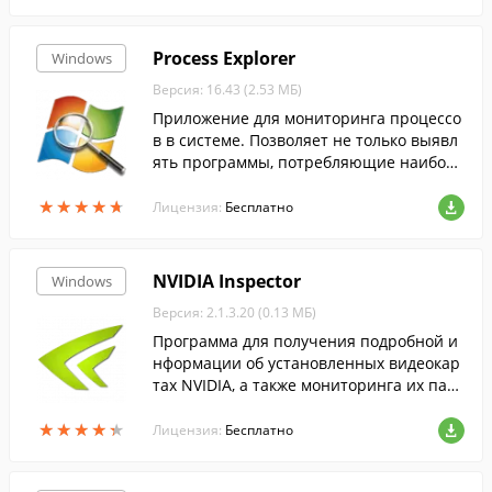
Process Explorer
Windows
Версия: 16.43 (2.53 МБ)
Приложение для мониторинга процессо
в в системе. Позволяет не только выявл
ять программы, потребляющие наиболь
шее количество ресурсов, но и узнавать,
★
★
★
★
★
★
★
★
★
★
какие файлы и папки они используют.
Лицензия:
Бесплатно
NVIDIA Inspector
Windows
Версия: 2.1.3.20 (0.13 МБ)
Программа для получения подробной и
нформации об установленных видеокар
тах NVIDIA, а также мониторинга их пар
аметров.
★
★
★
★
★
★
★
★
★
★
Лицензия:
Бесплатно