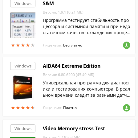
S&M
Windows
Версия: 1.9.1 (0.21 МБ)
Программа тестирует стабильность про
цессора и системной памяти и при недо
статочном качестве охлаждения процес
сора или проблем с памятью возможно
★
★
★
★
★
★
★
★
★
★
зависание компьютера.
Лицензия:
Бесплатно
AIDA64 Extreme Edition
Windows
Версия: 6.80.6200 (45.49 МБ)
Универсальная программа для диагност
ики и тестирования компьютера. В реал
ьном времени следит за разными датчи
ками внутри компьютера, и выводит их
★
★
★
★
★
★
★
★
★
★
показания на экран.
Лицензия:
Платно
Video Memory stress Test
Windows
Версия: 1.7 (0.63 МБ)