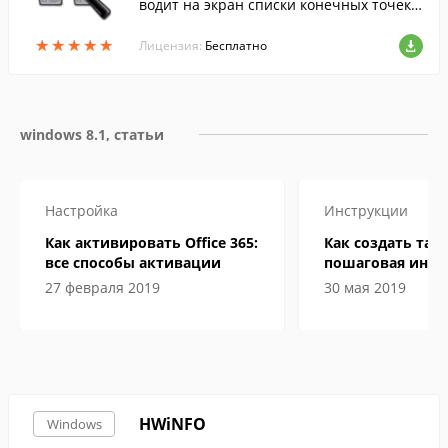
водит на экран списки конечных точек в
сех установленных в системе соединени
★
★
★
★
★
★
★
★
★
★
й по протоколам TCP и UDP с подробны
Лицензия:
Бесплатно
ми да...
windows 8.1, статьи
Настройка
Инструкции
Как активировать Office 365:
Как создать табл
все способы активации
пошаговая инст
27 февраля 2019
30 мая 2019
HWiNFO
Windows