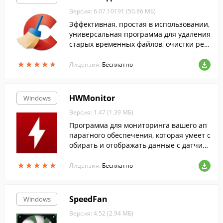
Версия: 6.07.10191 (50.86 МБ)
Эффективная, простая в использовании,
универсальная программа для удаления
старых временных файлов, очистки рее
стра и т.п....
★
★
★
★
★
★
★
★
★
★
Лицензия:
Бесплатно
HWMonitor
Windows
Версия: 1.47 (1.39 МБ)
Программа для мониторинга вашего ап
паратного обеспечения, которая умеет с
обирать и отображать данные с датчико
в: напряжения, температуры и скорости
★
★
★
★
★
★
★
★
★
★
вентиляторов.
Лицензия:
Бесплатно
SpeedFan
Windows
Версия: 4.52 (2.94 МБ)