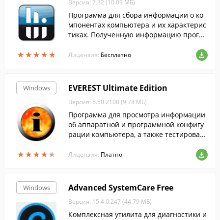
Версия: 7.32 (10.09 МБ)
Программа для сбора информации о ко
мпонентах компьютера и их характерис
тиках. Полученную информацию програ
мма позволяет формировать в отчеты X
★
★
★
★
★
★
★
★
★
★
ML и HTML.
Лицензия:
Бесплатно
EVEREST Ultimate Edition
Windows
Версия: 5.50.2100 (9.78 МБ)
Программа для просмотра информации
об аппаратной и программной конфигу
рации компьютера, а также тестирован
ия компьютера.
★
★
★
★
★
★
★
★
★
★
Лицензия:
Платно
Advanced SystemCare Free
Windows
Версия: 15.4.0.247 (44.79 МБ)
Комплексная утилита для диагностики и