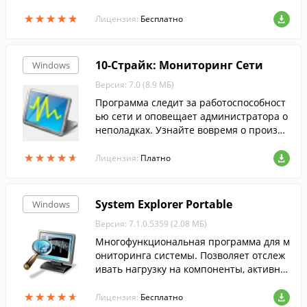
стро обнаружит и отключит все парамет
★
★
★
★
★
★
★
★
★
★
ры телеметрии, отвечающие за отслежи
Лицензия:
Бесплатно
вани...
10-Страйк: Мониторинг Сети
Windows
Версия: 7.0 (8.9 МБ)
Программа следит за работоспособност
ью сети и оповещает администратора о
неполадках. Узнайте вовремя о произо
шедшем сбое и устраните проблему с м
★
★
★
★
★
★
★
★
★
★
инимальными потерями времени.
Лицензия:
Платно
System Explorer Portable
Windows
Версия: 7.1.0.5359 (2.08 МБ)
Многофункциональная программа для м
ониторинга системы. Позволяет отслеж
ивать нагрузку на компоненты, активны
е процессы, активность сетевого подкл
★
★
★
★
★
★
★
★
★
★
ючения и пр....
Лицензия:
Бесплатно