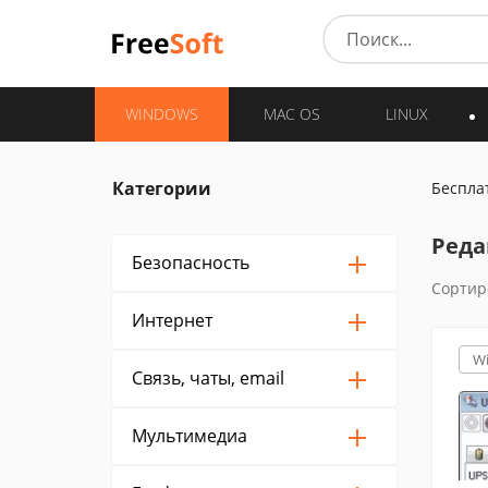
WINDOWS
MAC OS
LINUX
Категории
Беспла
Реда
Безопасность
Сортир
Интернет
W
Связь, чаты, email
Мультимедиа