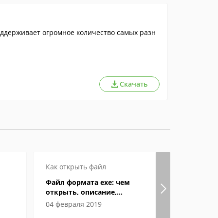
ддерживает огромное количество самых разн
Скачать
Как открыть файл
Как откры
Файл формата exe: чем
Особенно
открыть, описание,
как откры
особенности
компьюте
04 февраля 2019
05 феврал