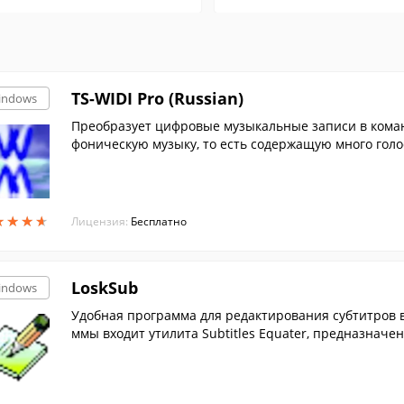
TS-WIDI Pro (Russian)
indows
Преобразует цифровые музыкальные записи в коман
фоническую музыку, то есть содержащую много голо
★
★
★
★
★
★
★
★
Лицензия:
Бесплатно
LoskSub
indows
Удобная программа для редактирования субтитров в ф
ммы входит утилита Subtitles Equater, предназначе