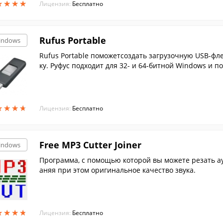
★
★
★
★
★
★
★
★
Лицензия:
Бесплатно
Rufus Portable
indows
Rufus Portable поможетсоздать загрузочную USB-фл
ку. Руфус подходит для 32- и 64-битной Windows и п
★
★
★
★
★
★
★
★
Лицензия:
Бесплатно
Free MP3 Cutter Joiner
indows
Программа, с помощью которой вы можете резать ау
аняя при этом оригинальное качество звука.
★
★
★
★
★
★
★
★
Лицензия:
Бесплатно