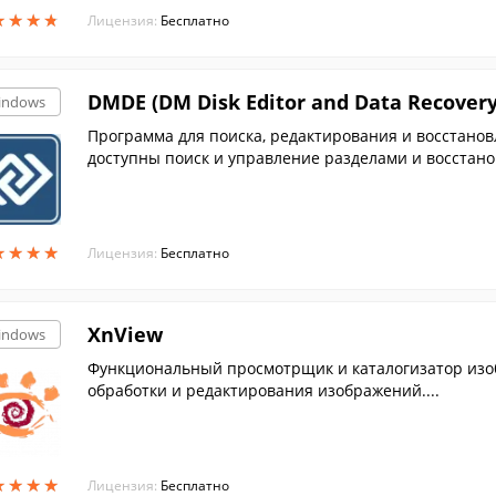
★
★
★
★
★
★
★
★
Лицензия:
Бесплатно
DMDE (DM Disk Editor and Data Recovery
indows
Программа для поиска, редактирования и восстанов
доступны поиск и управление разделами и восстано
★
★
★
★
★
★
★
★
Лицензия:
Бесплатно
XnView
indows
Функциональный просмотрщик и каталогизатор изоб
обработки и редактирования изображений....
★
★
★
★
★
★
★
★
Лицензия:
Бесплатно