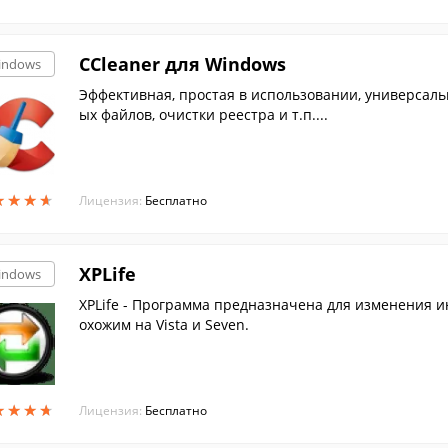
CCleaner для Windows
indows
Эффективная, простая в использовании, универсал
ых файлов, очистки реестра и т.п....
★
★
★
★
★
★
★
★
Лицензия:
Бесплатно
XPLife
indows
XPLife - Программа предназначена для изменения инт
охожим на Vista и Seven.
★
★
★
★
★
★
★
★
Лицензия:
Бесплатно