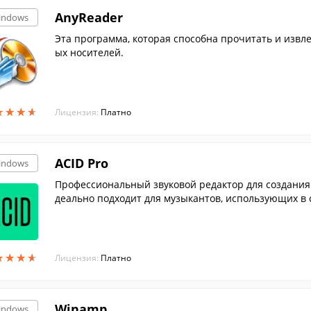
AnyReader
indows
Эта программа, которая способна прочитать и извлечь данные с поврежденных или плохо читаем
ых носителей.
★
★
★
★
★
★
★
★
Лицензия:
Платно
ACID Pro
indows
Профессиональный звуковой редактор для создания
деально подходит для музыкантов, использующих в с
★
★
★
★
★
★
★
★
Лицензия:
Платно
Winamp
indows