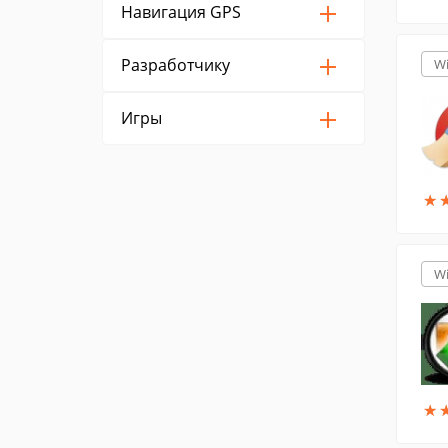
Навигация GPS
Разработчику
W
Игры
★
★
W
★
★