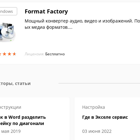
Format Factory
indows
Мощный конвертер аудио, видео и изображений. По
ых медиа форматов....
★
★
★
★
★
★
★
★
Лицензия:
Бесплатно
торы, статьи
нструкции
Настройка
к в Word разделить
Где в Экселе сервис
чейку по диагонали
 мая 2019
03 июня 2022