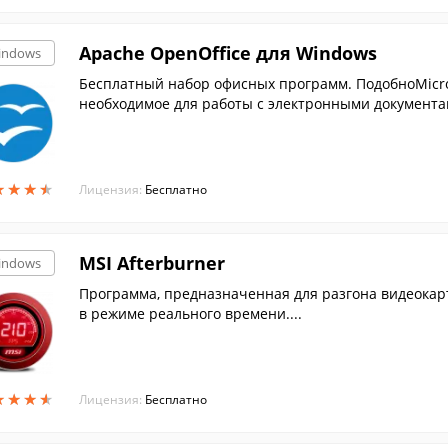
Apache OpenOffice для Windows
indows
Бесплатный набор офисных программ. ПодобноMicroso
необходимое для работы с электронными документам
★
★
★
★
★
★
★
★
Лицензия:
Бесплатно
MSI Afterburner
indows
Программа, предназначенная для разгона видеокарт
в режиме реального времени....
★
★
★
★
★
★
★
★
Лицензия:
Бесплатно