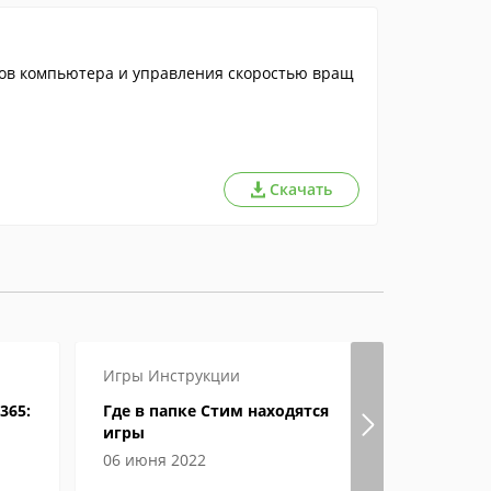
ов компьютера и управления скоростью вращ
Скачать
Игры
Инструкции
Настройка
365:
Где в папке Стим находятся
Визуальн
игры
Google Ch
06 июня 2022
04 июня 2