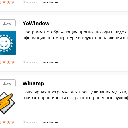
★
★
★
★
★
★
★
★
Лицензия:
Бесплатно
YoWindow
indows
Программа, отображающая прогноз погоды в виде 
нформацию о температуре воздуха, направлении и с
★
★
★
★
★
★
★
★
Лицензия:
Бесплатно
Winamp
indows
Популярная программа для прослушивания музыки, 
рживает практически все распространенные аудиоф
★
★
★
★
★
★
★
★
Лицензия:
Бесплатно