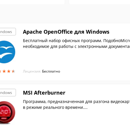
Apache OpenOffice для Windows
indows
Бесплатный набор офисных программ. ПодобноMicroso
необходимое для работы с электронными документам
★
★
★
★
★
★
★
★
Лицензия:
Бесплатно
MSI Afterburner
indows
Программа, предназначенная для разгона видеокарт
в режиме реального времени....