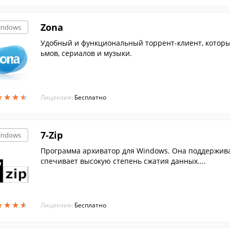
Zona
indows
Удобный и функциональный торрент-клиент, которы
ьмов, сериалов и музыки.
★
★
★
★
★
★
★
★
Лицензия:
Бесплатно
7-Zip
indows
Программа архиватор для Windows. Она поддержива
спечивает высокую степень сжатия данных....
★
★
★
★
★
★
★
★
Лицензия:
Бесплатно