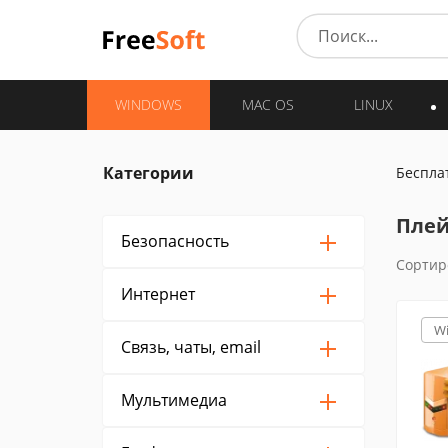
WINDOWS
MAC OS
LINUX
Категории
Беспла
Плей
Безопасность
Сортир
Интернет
W
Связь, чаты, email
Мультимедиа