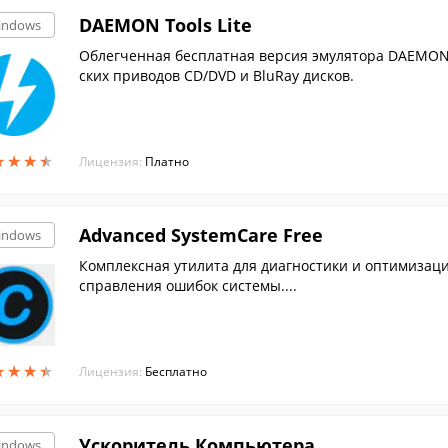
DAEMON Tools Lite
indows
Облегченная бесплатная версия эмулятора DAEMON 
ских приводов CD/DVD и BluRay дисков.
★
★
★
★
★
★
★
★
Лицензия:
Платно
Advanced SystemCare Free
indows
Комплексная утилита для диагностики и оптимизаци
справления ошибок системы....
★
★
★
★
★
★
★
★
Лицензия:
Бесплатно
Ускоритель Компьютера
indows