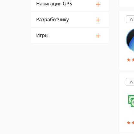
Навигация GPS
Разработчику
W
Игры
★
★
W
★
★