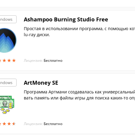
Ashampoo Burning Studio Free
indows
Простая в использовании программа, с помощью ко
lu-ray диски.
★
★
★
★
★
★
★
★
Лицензия:
Бесплатно
ArtMoney SE
indows
Программа Артмани создавалась как универсальный
вать память или файлы игры для поиска каких-то о
ского языка
★
★
★
★
★
★
★
★
Лицензия:
Бесплатно