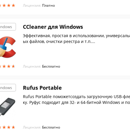
★
★
★
★
★
★
★
★
Лицензия:
Платно
CCleaner для Windows
indows
Эффективная, простая в использовании, универсал
ых файлов, очистки реестра и т.п....
★
★
★
★
★
★
★
★
Лицензия:
Бесплатно
Rufus Portable
indows
Rufus Portable поможетсоздать загрузочную USB-фл
ку. Руфус подходит для 32- и 64-битной Windows и п
★
★
★
★
★
★
★
★
Лицензия:
Бесплатно