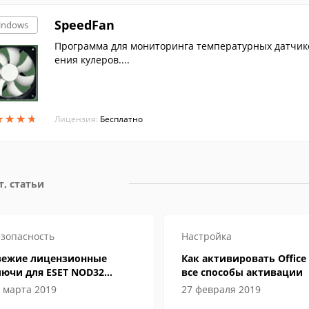
SpeedFan
indows
Программа для мониторинга температурных датчик
ения кулеров....
★
★
★
★
★
★
★
★
Лицензия:
Бесплатно
т, статьи
зопасность
Настройка
вежие лицензионные
Как активировать Office 
лючи для ESET NOD32
все способы активации
ternet Security до 2019-2020
 марта 2019
27 февраля 2019
да