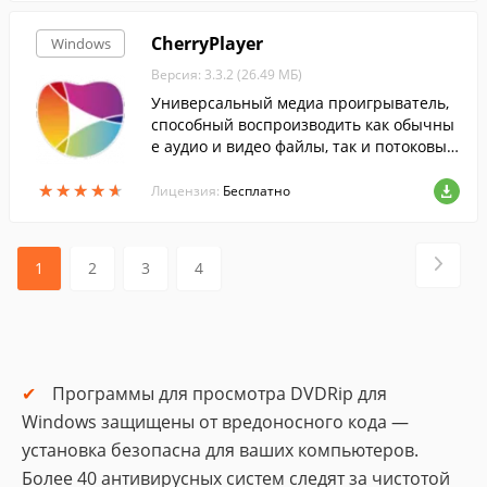
CherryPlayer
Windows
Версия: 3.3.2 (26.49 МБ)
Универсальный медиа проигрыватель,
способный воспроизводить как обычны
е аудио и видео файлы, так и потоковые
через интернет.
★
★
★
★
★
★
★
★
★
★
Лицензия:
Бесплатно
1
2
3
4
Программы для просмотра DVDRip для
Windows защищены от вредоносного кода —
установка безопасна для ваших компьютеров.
Более 40 антивирусных систем следят за чистотой