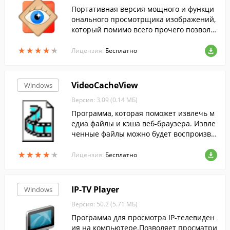
Портативная версия мощного и функци
онального просмотрщика изображений,
который помимо всего прочего позволя
ет редактировать и конвертировать кар
★
★
★
★
★
★
★
★
★
★
тинки....
Лицензия:
Бесплатно
VideoCacheView
Windows
Версия: 3.09 (0.14 МБ)
Программа, которая поможет извлечь м
едиа файлы и кэша веб-браузера. Извле
ченные файлы можно будет воспроизво
дить в обычном аудио или видео плеер,
★
★
★
★
★
★
★
★
★
★
без подключения к Интернету. Програм
Лицензия:
Бесплатно
ма может извлекать из кэша аудио, виде
о, изображения и SWF файлы.
IP-TV Player
Windows
Версия: 50.2 (5.71 МБ)
Программа для просмотра IP-телевиден
ия на компьютере.Позволяет просматри