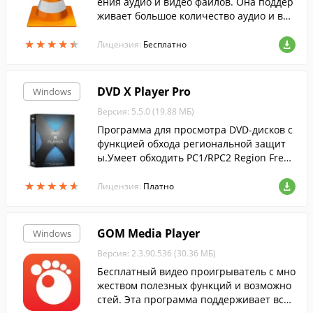
ения аудио и видео файлов. Она поддер
живает большое количество аудио и вид
ео форматов.
★
★
★
★
★
★
★
★
★
★
Лицензия:
Бесплатно
DVD X Player Pro
Windows
Версия: 5.5.0 (19.88 МБ)
Программа для просмотра DVD-дисков с
функцией обхода региональной защит
ы.Умеет обходить PC1/RPC2 Region Free,
RCE Disc Region Free, Macrovision Free и
★
★
★
★
★
★
★
★
★
★
Operation Free.
Лицензия:
Платно
GOM Media Player
Windows
Версия: 2.3.90.536 (30.36 МБ)
Бесплатный видео проигрыватель с мно
жеством полезных функций и возможно
стей. Эта программа поддерживает все