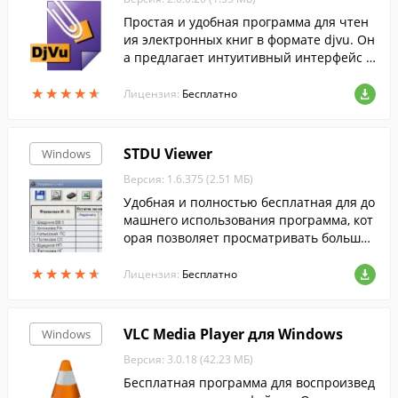
Простая и удобная программа для чтен
ия электронных книг в формате djvu. Он
а предлагает интуитивный интерфейс с
поддержкой вкладок, и два режима отоб
★
★
★
★
★
★
★
★
★
★
ражения страниц....
Лицензия:
Бесплатно
STDU Viewer
Windows
Версия: 1.6.375 (2.51 МБ)
Удобная и полностью бесплатная для до
машнего использования программа, кот
орая позволяет просматривать большое
количество форматов текста, книг и ком
★
★
★
★
★
★
★
★
★
★
иксов.
Лицензия:
Бесплатно
VLC Media Player для Windows
Windows
Версия: 3.0.18 (42.23 МБ)
Бесплатная программа для воспроизвед