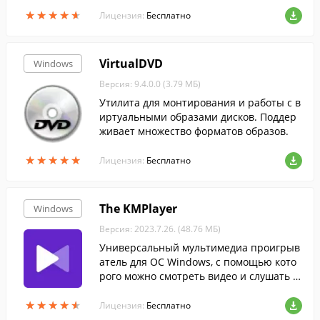
популярные медиа форматы и обеспечи
★
★
★
★
★
★
★
★
★
★
вает отличное качество видео, и не тре
Лицензия:
Бесплатно
бует у...
VirtualDVD
Windows
Версия: 9.4.0.0 (3.79 МБ)
Утилита для монтирования и работы с в
иртуальными образами дисков. Поддер
живает множество форматов образов.
★
★
★
★
★
★
★
★
★
★
Лицензия:
Бесплатно
The KMPlayer
Windows
Версия: 2023.7.26. (48.76 МБ)
Универсальный мультимедиа проигрыв
атель для ОС Windows, с помощью кото
рого можно смотреть видео и слушать м
узыку во всех популярных форматах.
★
★
★
★
★
★
★
★
★
★
Лицензия:
Бесплатно