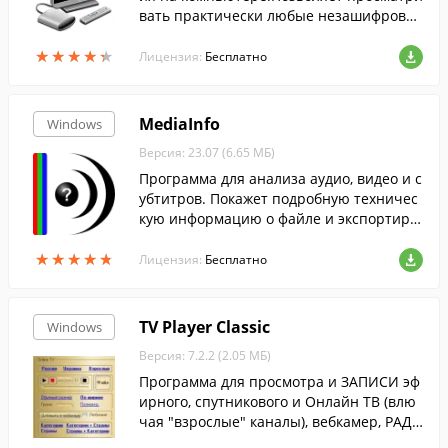
вать практически любые незашифрован
ные потоки....
★
★
★
★
★
★
★
★
★
★
Лицензия:
Бесплатно
MediaInfo
Windows
Версия: 23.07 (6.65 МБ)
Программа для анализа аудио, видео и с
убтитров. Покажет подробную техничес
кую информацию о файле и экспортиру
ет ее в нужном виде.
★
★
★
★
★
★
★
★
★
★
Лицензия:
Бесплатно
TV Player Classic
Windows
Версия: 7.2.2 (2.05 МБ)
Программа для просмотра и ЗАПИСИ эф
ирного, спутникового и Онлайн ТВ (влю
чая "взрослые" каналы), вебкамер, РАДИ
ОСТАНЦИЙ, а также телеканалов, прини