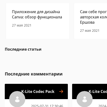
Приложение для дизайна
Сам себе прог
Canva: обзор функционала
авторская кол
Ершова
27 мая 2021
27 мая 2021
Последние статьи
Последние комментарии
K-Lite Codec Pack
K-Lite Co
2025-07-31 17:30:46
2024-