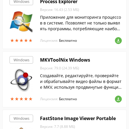
Process Explorer
Windows
Версия: 16.43 (2.53 МБ)
Приложение для мониторинга процессо
в в системе. Позволяет не только выявл
ять программы, потребляющие наиболь
шее количество ресурсов, но и узнавать,
★
★
★
★
★
★
★
★
★
★
какие файлы и папки они используют.
Лицензия:
Бесплатно
MKVToolNix Windows
Windows
Версия: 79.0 (24.39 МБ)
Создавайте, редактируйте, проверяйте
и обрабатывайте видео файлы в формат
е MKV, используя продвинутые функции,
предлагаемые этой программой.
★
★
★
★
★
★
★
★
★
★
Лицензия:
Бесплатно
FastStone Image Viewer Portable
Windows
Версия: 7.7 (8.88 МБ)