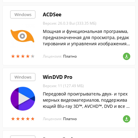
ACDSee
Windows
Версия: 26.0.3 Bui (333.35 МБ)
Мощная и функциональная программа,
предназначенная для просмотра, редак
тирования и управления изображениям
и....
★
★
★
★
★
★
★
★
★
★
Лицензия:
Платно
WinDVD Pro
Windows
Версия: 11 (127.49 МБ)
Передовой проигрыватель двух- и трех
мерных видеоматериалов, поддержива
ющий Blu-ray 3D™, AVCHD™, DVD и все н
овейшие видеоформаты....
★
★
★
★
★
★
★
★
★
★
Лицензия:
Платно