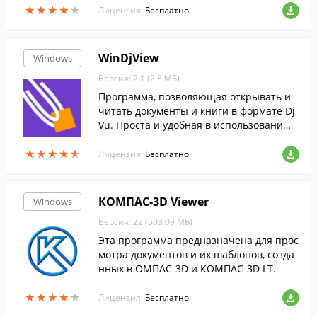
★
★
★
★
★
★
★
★
★
★
маемых через ТВ и спутниковый тюнер.
Лицензия:
Бесплатно
WinDjView
Windows
Версия: 2.1 (2.8 МБ)
Программа, позволяющая открывать и
читать документы и книги в формате Dj
Vu. Проста и удобная в использовани
и....
★
★
★
★
★
★
★
★
★
★
Лицензия:
Бесплатно
КОМПАС-3D Viewer
Windows
Версия: 22 (503.09 МБ)
Эта программа предназначена для прос
мотра документов и их шаблонов, созда
нных в ОМПАС-3D и КОМПАС-3D LT.
★
★
★
★
★
★
★
★
★
★
Лицензия:
Бесплатно