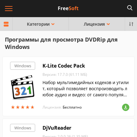
Категории
Лицензия
Программы для просмотра DVDRip для
Windows
K-Lite Codec Pack
Windows
Версия: 17.7.0 (61.11 МБ)
Набор мультимедийных кодеков и утили
т, который позволяет воспроизводить л
юбое аудио и видео: от самого популярн
ого до самого редкого формата....
★
★
★
★
★
★
★
★
★
★
Лицензия:
Бесплатно
DjVuReader
Windows
Версия: 2.0.0.26 (1.35 МБ)