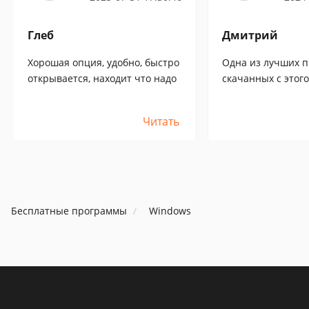
Глеб
Дмитрий
Хорошая опция, удобно, быстро
Одна из лучших п
открывается, находит что надо
скачанных с этого
видео на компе с
тормозить и иска
Читать
на некоторых фор
полностью вылеч
Бесплатные программы
Windows