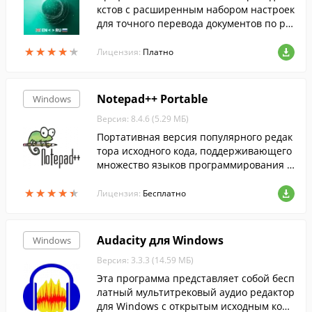
кстов с расширенным набором настроек
для точного перевода документов по ра
зличным тематикам с английского, фран
★
★
★
★
★
★
★
★
★
★
цузского, немецкого на русский язык и о
Лицензия:
Платно
б...
Notepad++ Portable
Windows
Версия: 8.4.6 (5.29 МБ)
Портативная версия популярного редак
тора исходного кода, поддерживающего
множество языков программирования и
разметки.
★
★
★
★
★
★
★
★
★
★
Лицензия:
Бесплатно
Audacity для Windows
Windows
Версия: 3.3.3 (14.59 МБ)
Эта программа представляет собой бесп
латный мультитрековый аудио редактор
для Windows с открытым исходным кодо