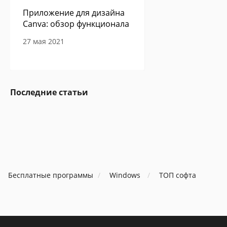
Приложение для дизайна
Canva: обзор функционала
27 мая 2021
Сам себе программист -
Последние статьи
авторская колонка Павла
Ершова
27 мая 2021
В Google Play обнаружено
Бесплатные программы
очередное приложение с
Windows
ТОП софта
опасным вирусом
06 мая 2021