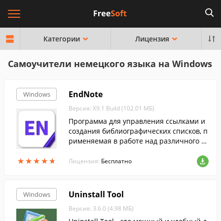
Категории
Лицензия
Самоучители немецкого языка на Windows
EndNote
Windows
Версия: X9.1 Build (102.01 МБ)
Программа для управления ссылками и
создания библиографических списков, п
рименяемая в работе над различного р
ода документацией и материалами....
★
★
★
★
★
★
★
★
★
★
Лицензия:
Бесплатно
Uninstall Tool
Windows
Версия: 3.6.0 (4.98 МБ)