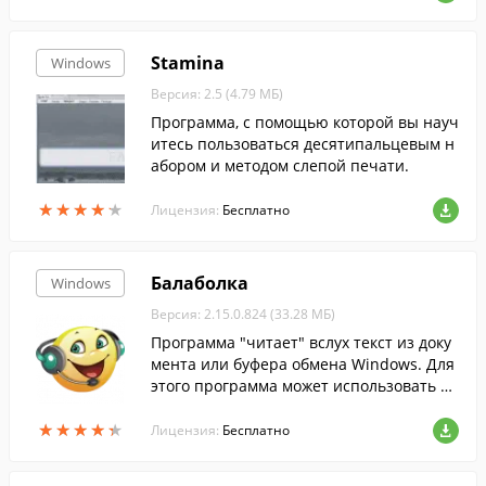
Stamina
Windows
Версия: 2.5 (4.79 МБ)
Программа, с помощью которой вы науч
итесь пользоваться десятипальцевым н
абором и методом слепой печати.
★
★
★
★
★
★
★
★
★
★
Лицензия:
Бесплатно
Балаболка
Windows
Версия: 2.15.0.824 (33.28 МБ)
Программа "читает" вслух текст из доку
мента или буфера обмена Windows. Для
этого программа может использовать л
юбой синтезатор речи, установленный
★
★
★
★
★
★
★
★
★
★
в системе.
Лицензия:
Бесплатно