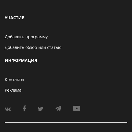
В Telegram появится
возможность скрыть
УЧАСТИЕ
номер телефона
06 мая 2021
Добавить программу
Добавить обзор или статью
Бенчмарк AnTuTu
опубликовал список самых
ИНФОРМАЦИЯ
производительных
смартфонов августа
06 мая 2021
Контакты
Реклама