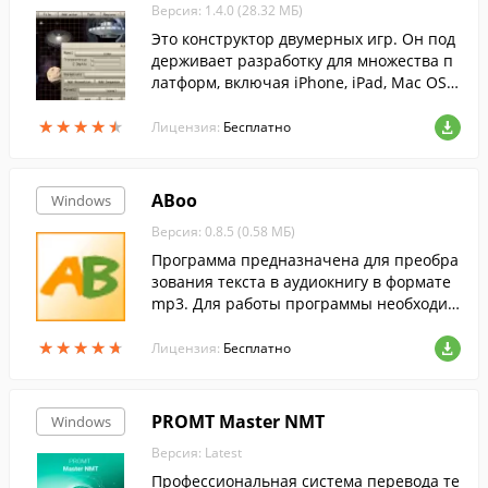
Версия: 1.4.0 (28.32 МБ)
Это конструктор двумерных игр. Он под
держивает разработку для множества п
латформ, включая iPhone, iPad, Mac OS
X, Windows, Linux, Windows-смартфоны,
★
★
★
★
★
★
★
★
★
★
GP2X, Pocket PC и Handheld PC....
Лицензия:
Бесплатно
ABoo
Windows
Версия: 0.8.5 (0.58 МБ)
Программа предназначена для преобра
зования текста в аудиокнигу в формате
mp3. Для работы программы необходим
о наличие в системе русского голоса
★
★
★
★
★
★
★
★
★
★
Лицензия:
Бесплатно
PROMT Master NMT
Windows
Версия: Latest
Профессиональная система перевода те