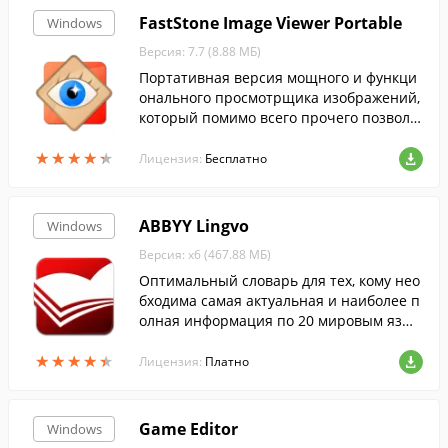
FastStone Image Viewer Portable
Windows
Версия: 7.7 (8.88 МБ)
Портативная версия мощного и функци
онального просмотрщика изображений,
который помимо всего прочего позволя
ет редактировать и конвертировать кар
★
★
★
★
★
★
★
★
★
★
тинки....
Лицензия:
Бесплатно
ABBYY Lingvo
Windows
Версия: x6 (467.88 МБ)
Оптимальный словарь для тех, кому нео
бходима самая актуальная и наиболее п
олная информация по 20 мировым язык
ам для учебы, работы или путешествий.
★
★
★
★
★
★
★
★
★
★
Лицензия:
Платно
Game Editor
Windows