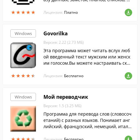
йлов, таблиц, смет и всего прочего, чего
★
★
★
★
★
★
★
★
★
★
душе угодно.
Лицензия:
Платно
Govorilka
Windows
Версия: 2.22 (2.73 МБ)
Эта программа может читать вслух люб
ой введенный текст мужским или женск
им голосом.Вы можете настраивать скор
ость чтения и изменять высоту голоса.
★
★
★
★
★
★
★
★
★
★
Лицензия:
Бесплатно
Мой переводчик
Windows
Версия: 1.5 (3.25 МБ)
Программа для перевода слов (словосоч
етаний) с разных языков. Понимает анг
лийский, французский, немецкий, италь
янский и японский языки.
★
★
★
★
★
★
★
★
★
★
Лицензия:
Бесплатно