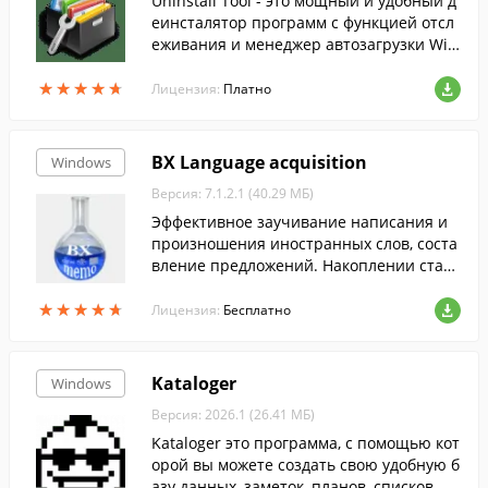
Uninstall Tool - это мощный и удобный д
еинсталятор программ с функцией отсл
еживания и менеджер автозагрузки Win
dows.
★
★
★
★
★
★
★
★
★
★
Лицензия:
Платно
BX Language acquisition
Windows
Версия: 7.1.2.1 (40.29 МБ)
Эффективное заучивание написания и
произношения иностранных слов, соста
вление предложений. Накоплении стати
стики Ваших ответов на задания програ
★
★
★
★
★
★
★
★
★
★
ммы. Повторение по методике Эббингау
Лицензия:
Бесплатно
за....
Kataloger
Windows
Версия: 2026.1 (26.41 МБ)
Kataloger это программа, с помощью кот
орой вы можете создать свою удобную б
азу данных, заметок, планов, списков, фа