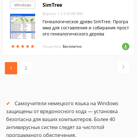
SimTree
Windows
Версия: 1.2.4 (0.98 МБ)
Генеалогическое древо SimTree. Програ
мма для составления и собирания прост
ого генеалогического дерева
★
★
★
★
★
★
★
★
★
★
Лицензия:
Бесплатно
1
2
Самоучители немецкого языка на Windows
защищены от вредоносного кода — установка
безопасна для ваших компьютеров. Более 40
антивирусных систем следят за чистотой
программного обеспечения.