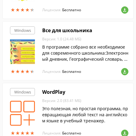
м. Он отличается расширенной поддер
★
★
★
★
★
★
★
★
★
★
жкой плагинов....
Лицензия:
Бесплатно
Все для школьника
Windows
Версия: 1.0 (24.48 МБ)
В программе собрано все необходимое
для современного школьника:Электронн
ый дневник, Географический словарь, А
нгло-русский словарь,Толковый словарь
★
★
★
★
★
★
★
★
★
★
русского языка С.И. Ожегова и т.д.
Лицензия:
Бесплатно
WordPlay
Windows
Версия: 2.0 (83.41 МБ)
Это полезная, но простая программа, пр
евращающая любой текст на английско
м языке в учебный тренажер.
★
★
★
★
★
★
★
★
★
★
Лицензия:
Бесплатно