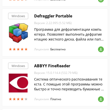
Defraggler Portable
Windows
Версия: 2.22.995 (5.52 МБ)
Программа для дефрагментации компь
ютера. Позволяет выполнить дефрагме
нтацию жесткого диска, файла или папк
и. Проста в использовании....
★
★
★
★
★
★
★
★
★
★
Лицензия:
Бесплатно
ABBYY FineReader
Windows
Версия: 15.0.114.4 (532.79 МБ)
Cистема оптического распознавания те
кста. С помщью этой программы можно
быстро и точно переводить бумажные д
окументы, PDF-файлы и цифровые фотог
★
★
★
★
★
★
★
★
★
★
рафии документов в редактируемый фо
Лицензия:
Платно
рмат....