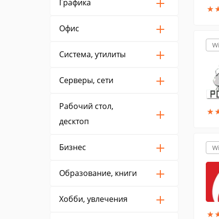
Графика
★
★
Офис
W
Система, утилиты
Серверы, сети
Рабочий стол,
★
★
десктоп
Бизнес
W
Образование, книги
Хобби, увлечения
★
★