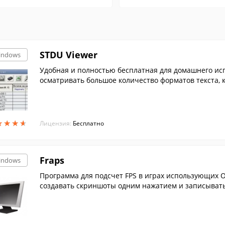
STDU Viewer
indows
Удобная и полностью бесплатная для домашнего ис
осматривать большое количество форматов текста, к
★
★
★
★
★
★
★
★
Лицензия:
Бесплатно
Fraps
indows
Программа для подсчет FPS в играх использующих Op
создавать скриншоты одним нажатием и записывать 