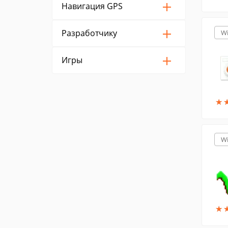
Навигация GPS
Разработчику
W
Игры
★
★
W
★
★