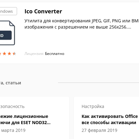
Ico Converter
indows
Утилита для конвертирования JPEG, GIF, PNG или B
изображения с разрешением не выше 256х256....
★
★
★
★
★
★
★
★
Лицензия:
Бесплатно
а, статьи
зопасность
Настройка
вежие лицензионные
Как активировать Office 
лючи для ESET NOD32
все способы активации
ternet Security до 2019-2020
 марта 2019
27 февраля 2019
да