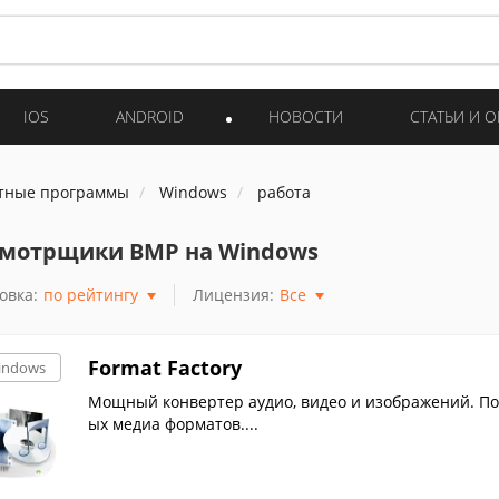
IOS
ANDROID
НОВОСТИ
СТАТЬИ И 
тные программы
Windows
работа
мотрщики BMP на Windows
овка:
по рейтингу
Лицензия:
Все
Format Factory
indows
Мощный конвертер аудио, видео и изображений. По
ых медиа форматов....