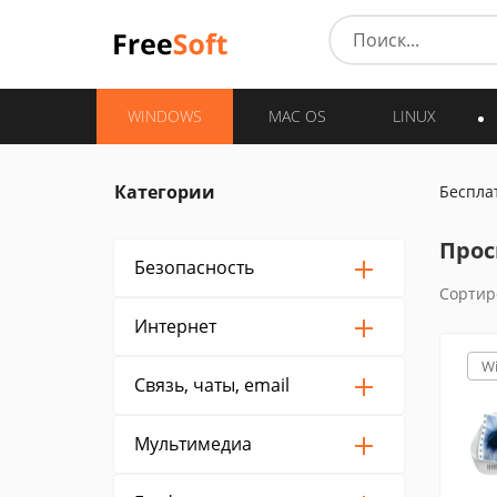
WINDOWS
MAC OS
LINUX
Категории
Беспла
Прос
Безопасность
Сортир
Интернет
W
Связь, чаты, email
Мультимедиа