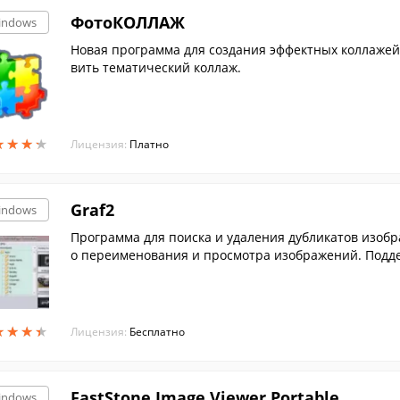
ФотоКОЛЛАЖ
indows
Новая программа для создания эффектных коллажей
вить тематический коллаж.
★
★
★
★
★
★
★
★
Лицензия:
Платно
Graf2
indows
Программа для поиска и удаления дубликатов изобр
о переименования и просмотра изображений. Поддерж
G.
★
★
★
★
★
★
★
★
Лицензия:
Бесплатно
FastStone Image Viewer Portable
indows