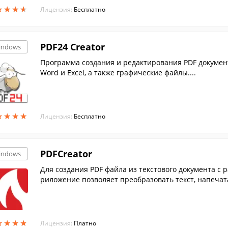
★
★
★
★
★
★
★
★
Лицензия:
Бесплатно
PDF24 Creator
indows
Программа создания и редактирования PDF докумен
Word и Excel, а также графические файлы....
★
★
★
★
★
★
★
★
Лицензия:
Бесплатно
PDFCreator
indows
Для создания PDF файла из текстового документа с 
риложение позволяет преобразовать текст, напечат
★
★
★
★
★
★
★
★
Лицензия:
Платно