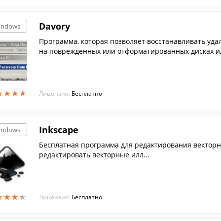
Davory
indows
Программа, которая позволяет восстанавливать уд
на поврежденных или отформатированных дисках ил
★
★
★
★
★
★
★
★
Лицензия:
Бесплатно
Inkscape
indows
Бесплатная программа для редактирования векторн
редактировать векторные илл...
★
★
★
★
★
★
★
★
Лицензия:
Бесплатно