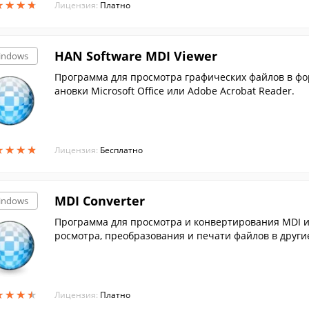
★
★
★
★
★
★
★
★
Лицензия:
Платно
HAN Software MDI Viewer
indows
Программа для просмотра графических файлов в форм
ановки Microsoft Office или Adobe Acrobat Reader.
★
★
★
★
★
★
★
★
Лицензия:
Бесплатно
MDI Converter
indows
Программа для просмотра и конвертирования MDI и T
росмотра, преобразования и печати файлов в други
★
★
★
★
★
★
★
★
Лицензия:
Платно