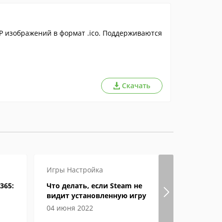
MP изображений в формат .ico. Поддерживаются
Скачать
Игры
Настройка
Инструкц
365:
Что делать, если Steam не
Кто озвуч
видит установленную игру
Яндекс
04 июня 2022
06 мая 201