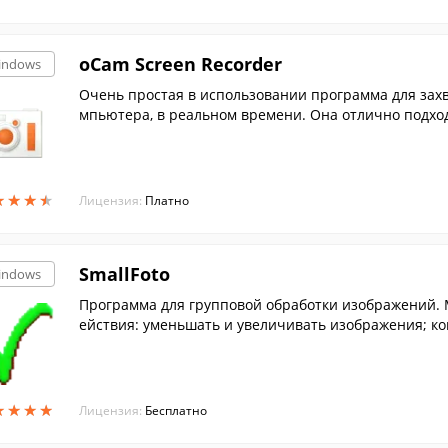
oCam Screen Recorder
indows
Очень простая в использовании программа для захва
мпьютера, в реальном времени. Она отлично подхо
иков.
★
★
★
★
★
★
★
★
Лицензия:
Платно
SmallFoto
indows
Программа для групповой обработки изображений.
ействия: уменьшать и увеличивать изображения; к
в другой.
★
★
★
★
★
★
★
★
Лицензия:
Бесплатно