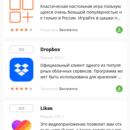
Классическая настольная игра пользую
щееся очень большой популярностью н
е только в России. Играйте в шашки пря
мо на экране своего iOS-устройства.
★
★
★
★
★
★
★
★
★
★
Лицензия:
Бесплатно
Dropbox
iOS
Версия: 324.2
Официальный клиент одного из популя
рных облачных сервисов. Программа мо
жет быть использована для хранения ва
жных документов, резервных копий дан
★
★
★
★
★
★
★
★
★
★
ных, для обмена файлами с друзьями и к
Лицензия:
Бесплатно
оллегами.
Likee
iOS
Версия: 3.91.1
Это видеоприложение позволит вам отк
рыть новый мир, а также делиться с огр