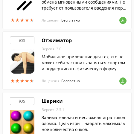
обмена мгновенными сообщениями. Не
требует от пользователя введения перс
ональной информации.
★
★
★
★
★
★
★
★
★
★
Лицензия:
Бесплатно
Отжиматор
iOS
Версия: 3.0
Мобильное приложение для тех, кто не
может себя заставить заняться спортом
и поддерживать физическую форму.
★
★
★
★
★
★
★
★
★
★
Лицензия:
Бесплатно
Шарики
iOS
Версия: 2.5.1
Занимательная и несложная игра-голов
оломка. Цель игры - набрать максималь
ное количество очков.