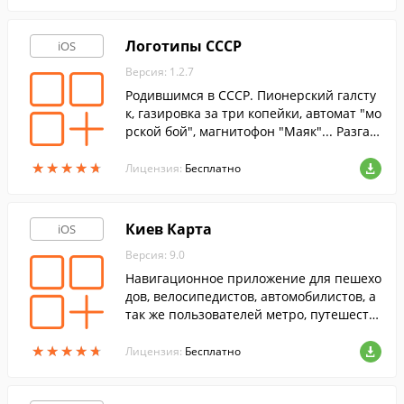
i.
Логотипы СССР
iOS
Версия: 1.2.7
Родившимся в СССР. Пионерский галсту
к, газировка за три копейки, автомат "мо
рской бой", магнитофон "Маяк"... Разгад
айте все логотипы!
★
★
★
★
★
★
★
★
★
★
Лицензия:
Бесплатно
Киев Карта
iOS
Версия: 9.0
Навигационное приложение для пешехо
дов, велосипедистов, автомобилистов, а
так же пользователей метро, путешеств
ующих по территории Киева.
★
★
★
★
★
★
★
★
★
★
Лицензия:
Бесплатно