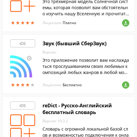
Это трёхмерная модель Солнечной сист
емы, которая позволит вам обстоятельн
о изучить нашу Вселенную и прочитать
множество занимательных фактов о неб
★
★
★
★
★
★
★
★
★
★
Лицензия:
Платно
есных телах, окружающих нашу планет
у.
Звук (бывший СберЗвук)
iOS
Версия:
Это приложение позволит вам наслажда
ться прослушиванием своих любимых к
омпозиций любых жанров в любой мом
ент.
★
★
★
★
★
★
★
★
★
★
Лицензия:
Бесплатно
reDict - Русско-Английский
iOS
бесплатный словарь
Версия: 10.3.2
Словарь с огромной локальной базой сл
ов и возможностью подключения к онла