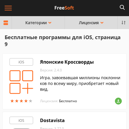
Категории
Лицензия
Бесплатные программы для iOS, страница
9
Японские Кроссворды
iOS
Версия: 2.4.0
Игра, завоевавшая миллионы поклонни
ков по всему миру, приобретает новый
вид.
★
★
★
★
★
★
★
★
★
★
Лицензия:
Бесплатно
Dostavista
iOS
Версия: 3.77.0