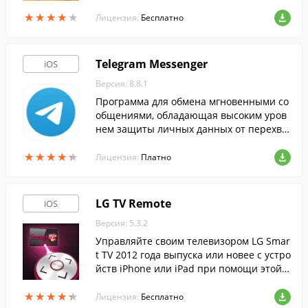
★
★
★
★
★
★
★
★
★
★
Лицензия:
Бесплатно
Telegram Messenger
iOS
Версия: 8.8.1
Программа для обмена мгновенными со
общениями, обладающая высоким уров
нем защиты личных данных от перехва
та.
★
★
★
★
★
★
★
★
★
★
Лицензия:
Платно
LG TV Remote
iOS
Версия: 5.3.2
Управляйте своим телевизором LG Smar
t TV 2012 года выпуска или новее с устро
йств iPhone или iPad при помощи этой п
рограммы. Необходимо всего лишь подк
★
★
★
★
★
★
★
★
★
★
лючить оба устройства к одной сети WiF
Лицензия:
Бесплатно