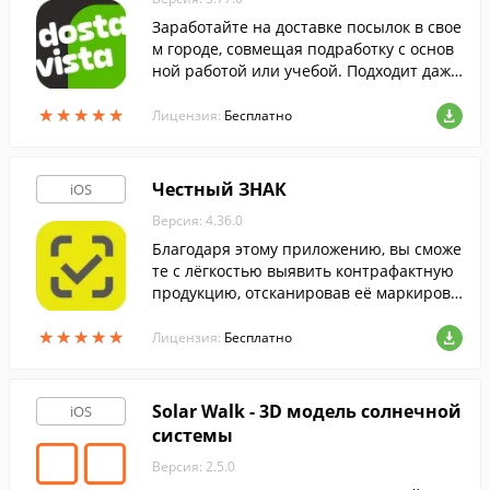
Заработайте на доставке посылок в свое
м городе, совмещая подработку с основ
ной работой или учебой. Подходит даже
для тех, у кого отсутствует личный транс
★
★
★
★
★
★
★
★
★
★
порт.
Лицензия:
Бесплатно
Честный ЗНАК
iOS
Версия: 4.36.0
Благодаря этому приложению, вы сможе
те с лёгкостью выявить контрафактную
продукцию, отсканировав её маркировк
у.
★
★
★
★
★
★
★
★
★
★
Лицензия:
Бесплатно
Solar Walk - 3D модель солнечной
iOS
системы
Версия: 2.5.0