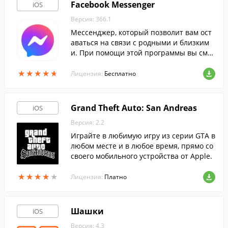
Facebook Messenger
iOS
Версия: 366.1
Мессенджер, который позволит вам ост
аваться на связи с родными и близким
и. При помощи этой программы вы смо
жете обмениваться сообщениями с друз
★
★
★
★
★
★
★
★
★
★
ьями из Facebook.
Лицензия:
Бесплатно
Grand Theft Auto: San Andreas
iOS
Версия: 2.2
Играйте в любимую игру из серии GTA в
любом месте и в любое время, прямо со
своего мобильного устройства от Apple.
★
★
★
★
★
★
★
★
★
★
Лицензия:
Платно
Шашки
iOS
Версия: 4.3