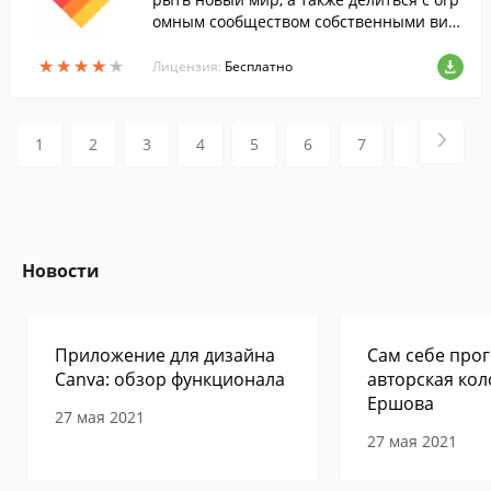
омным сообществом собственными вид
еороликами на любую тему.
★
★
★
★
★
★
★
★
★
★
Лицензия:
Бесплатно
1
2
3
4
5
6
7
8
9
Новости
Приложение для дизайна
Сам себе прог
Canva: обзор функционала
авторская кол
Ершова
27 мая 2021
27 мая 2021