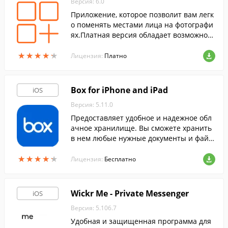
Версия: 6.0
Приложение, которое позволит вам легк
о поменять местами лица на фотографи
ях.Платная версия обладает возможност
ью менять местами лица с двух разных
★
★
★
★
★
★
★
★
★
★
фотографий.
Лицензия:
Платно
Box for iPhone and iPad
iOS
Версия: 5.11.0
Предоставляет удобное и надежное обл
ачное хранилище. Вы сможете хранить
в нем любые нужные документы и файл
ы и получать к ним доступ где бы вы ни
★
★
★
★
★
★
★
★
★
★
находились.
Лицензия:
Бесплатно
Wickr Me - Private Messenger
iOS
Версия: 5.106.7
Удобная и защищенная программа для