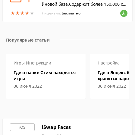
йновой базе.Содержит более 150.000 сл
оварных статей, доступных офлайн.
★
★
★
★
★
★
★
★
★
★
Лицензия:
Бесплатно
Популярные статьи
Игры
Инструкции
Настройка
Где в папке Стим находятся
Где в Яндекс бр
игры
хранятся пароли
06 июня 2022
06 июня 2022
iSwap Faces
iOS