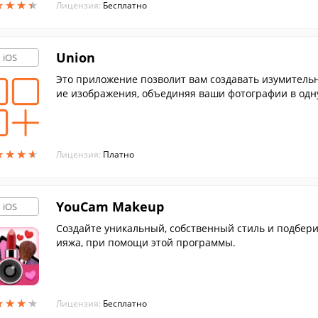
★
★
★
★
★
★
★
★
Лицензия:
Бесплатно
Union
iOS
Это приложение позволит вам создавать изумитель
ие изображения, объединяя ваши фотографии в одн
★
★
★
★
★
★
★
★
Лицензия:
Платно
YouCam Makeup
iOS
Создайте уникальный, собственный стиль и подбери
ияжа, при помощи этой программы.
★
★
★
★
★
★
★
★
Лицензия:
Бесплатно