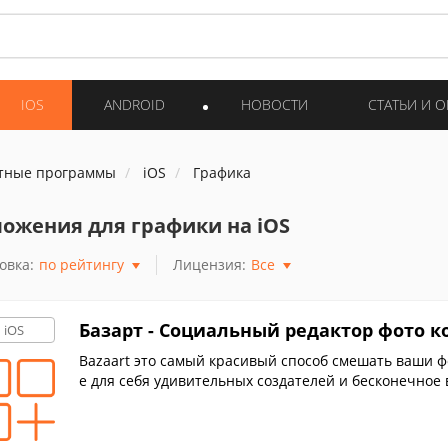
IOS
ANDROID
НОВОСТИ
СТАТЬИ И 
тные программы
iOS
Графика
ожения для графики на iOS
овка:
по рейтингу
Лицензия:
Все
Базарт - Социальный редактор фото 
iOS
Bazaart это самый красивый способ смешать ваши 
е для себя удивительных создателей и бесконечное 
я.