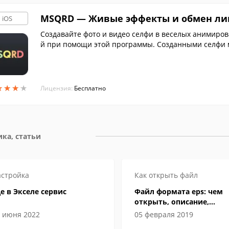
MSQRD — Живые эффекты и обмен л
iOS
Создавайте фото и видео селфи в веселых анимиро
й при помощи этой программы. Созданными селфи 
ссенджеры и социальные сети.
★
★
★
★
★
★
★
★
Лицензия:
Бесплатно
ка, статьи
стройка
Как открыть файл
е в Экселе сервис
Файл формата eps: чем
открыть, описание,
особенности
 июня 2022
05 февраля 2019