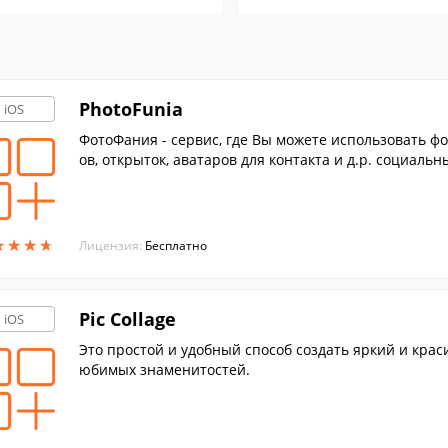
PhotoFunia
iOS
ФотоФания - сервис, где Вы можете использовать ф
ов, открыток, аватаров для контакта и д.р. социальн
★
★
★
★
★
★
★
★
Лицензия:
Бесплатно
Pic Collage
iOS
Это простой и удобный способ создать яркий и кра
юбимых знаменитостей.