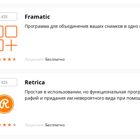
Framatic
iOS
Программа для объединения ваших снимков в одно 
★
★
★
★
★
★
★
★
Лицензия:
Бесплатно
Retrica
iOS
Простая в использовании, но функциональная прог
рафий и придания им невероятного вида при помощ
тров.
★
★
★
★
★
★
★
★
Лицензия:
Бесплатно