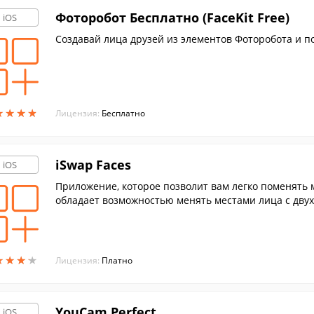
Фоторобот Бесплатно (FaceKit Free)
iOS
Создавай лица друзей из элементов Фоторобота и по
★
★
★
★
★
★
★
★
Лицензия:
Бесплатно
iSwap Faces
iOS
Приложение, которое позволит вам легко поменять 
обладает возможностью менять местами лица с дву
★
★
★
★
★
★
★
★
Лицензия:
Платно
YouCam Perfect
iOS