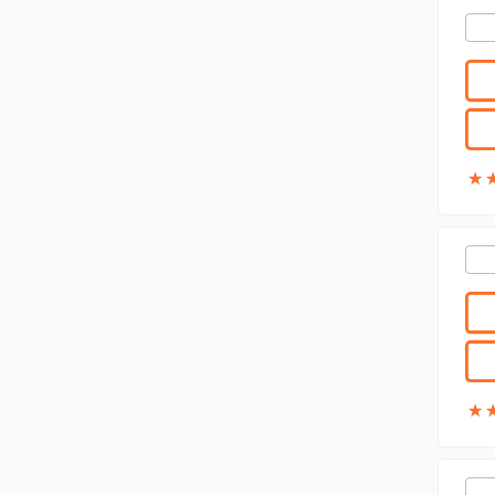
★
★
★
★