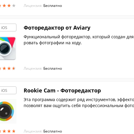
★
★
★
★
★
★
★
★
Лицензия:
Бесплатно
Фоторедактор от Aviary
iOS
Функциональный фоторедактор, который создан для т
ровать фотографии на ходу.
★
★
★
★
★
★
★
★
Лицензия:
Бесплатно
Rookie Cam - Фоторедактор
iOS
Эта программа содержит ряд инструментов, эффекто
позволят вам ощутить себя профессиональным фот
★
★
★
★
★
★
★
★
Лицензия:
Бесплатно