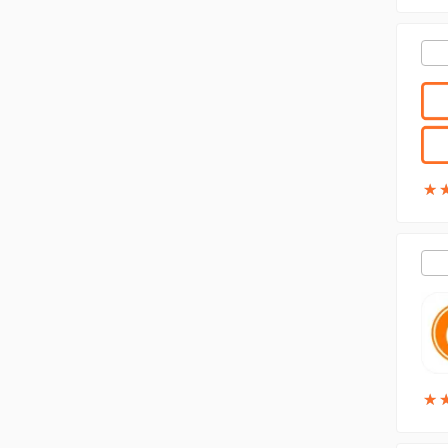
★
★
★
★