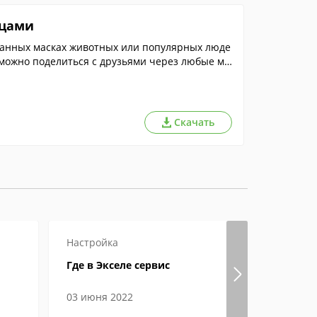
ицами
ванных масках животных или популярных люде
можно поделиться с друзьями через любые ме
Скачать
Настройка
Как откры
Где в Экселе сервис
Файл форм
открыть, 
особенно
03 июня 2022
05 феврал