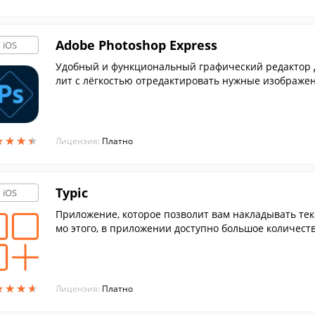
Adobe Photoshop Express
iOS
Удобный и функциональный графический редактор дл
лит с лёгкостью отредактировать нужные изображен
★
★
★
★
★
★
★
★
Лицензия:
Платно
Typic
iOS
Приложение, которое позволит вам накладывать те
мо этого, в приложении доступно большое количест
нимка.
★
★
★
★
★
★
★
★
Лицензия:
Платно