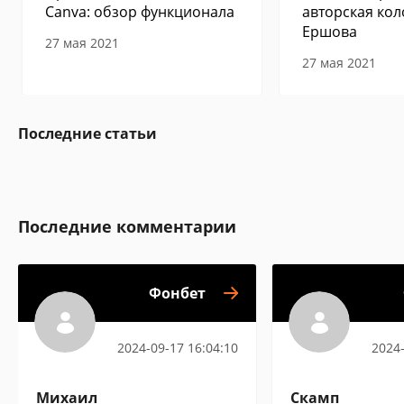
Canva: обзор функционала
авторская кол
Ершова
27 мая 2021
27 мая 2021
Последние статьи
Последние комментарии
Фонбет
2024-09-17 16:04:10
2024-
Михаил
Скамп