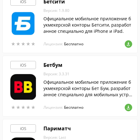
Бетсити
iOS
Версия: 1.9.80
Официальное мобильное приложение б
укмекерской конторы Бетсити, разработ
анное специально для iPhone и iPad.
★
★
★
★
★
★
★
★
★
★
Лицензия:
Бесплатно
Бетбум
iOS
Версия: 3.3.31
Официальное мобильное приложение б
укмекерской конторы Бет Бум, разработ
анное специально для мобильных устро
йств на iOS.
★
★
★
★
★
★
★
★
★
★
Лицензия:
Бесплатно
Париматч
iOS
Версия: Last