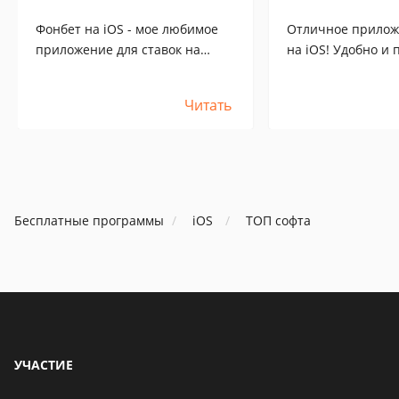
Фонбет на iOS - мое любимое
Отличное прилож
приложение для ставок на
на iOS! Удобно и 
спорт. Удобный интерфейс,
ставки на любим
регулярные обновления и
следить за резул
Читать
множество функций делают его
Живые трансляци
отличным выбором. Благодаря
смотреть матчи п
этому приложению, я получил
приложении. Рек
невероятный опыт и большое
фанатам спорта и
количество выигрышей.
Спасибо Фонбет!
Бесплатные программы
iOS
ТОП софта
УЧАСТИЕ