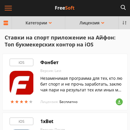
Категории
Лицензия
Ставки на спорт приложение на Айфон:
Топ букмекерских контор на iOS
Фонбет
iOS
Версия: Last
Незаменимая программа для тех, кто лю
бит спорт и не прочь заработать, заклю
чая пари на результат тех или иных мат
чей.
★
★
★
★
★
★
★
★
★
★
Лицензия:
Бесплатно
1xBet
iOS
Версия: После