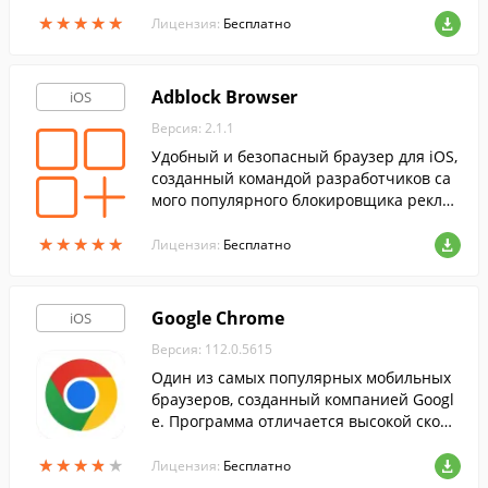
★
★
★
★
★
★
★
★
★
★
Лицензия:
Бесплатно
Adblock Browser
iOS
Версия: 2.1.1
Удобный и безопасный браузер для iOS,
созданный командой разработчиков са
мого популярного блокировщика рекла
мы для компьютерных браузеров.
★
★
★
★
★
★
★
★
★
★
Лицензия:
Бесплатно
Google Chrome
iOS
Версия: 112.0.5615
Один из самых популярных мобильных
браузеров, созданный компанией Googl
e. Программа отличается высокой скоро
стью загрузки страниц, а так же функци
★
★
★
★
★
★
★
★
★
★
ей синхронизации закладок и прочих да
Лицензия:
Бесплатно
нных.