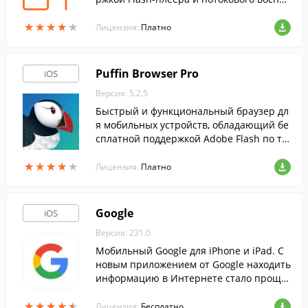
изведения видео.
★
★
★
★
★
★
★
★
★
★
Лицензия:
Платно
Puffin Browser Pro
iOS
Версия: 5.2.5
Быстрый и функциональный браузер дл
я мобильных устройств, обладающий бе
сплатной поддержкой Adobe Flash по те
хнологии Cloud.
★
★
★
★
★
★
★
★
★
★
Лицензия:
Платно
Google
iOS
Версия: 231.0
Мобильный Google для iPhone и iPad. C
новым приложением от Google находить
информацию в Интернете стало проще
и быстрее.
★
★
★
★
★
★
★
★
★
★
Лицензия:
Бесплатно