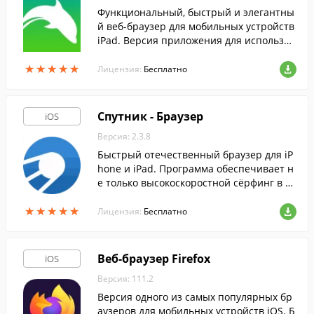
Функциональный, быстрый и элегантны
й веб-браузер для мобильных устройств
iPad. Версия приложения для использов
ания c Appsense MobileNow Platfrom.
★
★
★
★
★
★
★
★
★
★
Лицензия:
Бесплатно
Спутник - Браузер
iOS
Версия: 2.3.8
Быстрый отечественный браузер для iP
hone и iPad. Программа обеспечивает н
е только высокоскоростной сёрфинг в и
нтернете, но и позволяет получать увед
★
★
★
★
★
★
★
★
★
★
омления о наличии опасного или непод
Лицензия:
Бесплатно
обающего содержимого на загружаемых
сайтах.
Веб-браузер Firefox
iOS
Версия: 111.2
Версия одного из самых популярных бр
аузеров для мобильных устройств iOS. Б