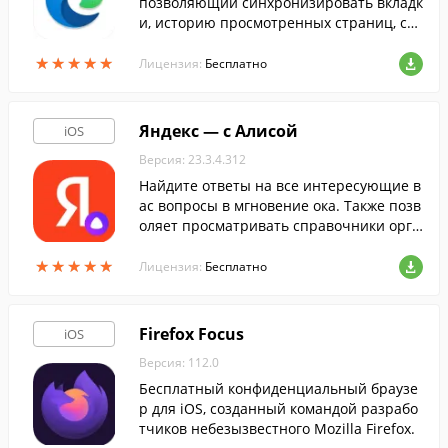
позволяющий синхронизировать вкладк
и, историю просмотренных страниц, сп
иски чтения и прочие данные с десктоп
★
★
★
★
★
★
★
★
★
★
ной версией Edge в фоновом режиме.
Лицензия:
Бесплатно
Яндекс — с Алисой
iOS
Версия: 23.3.4.312
Найдите ответы на все интересующие в
ас вопросы в мгновение ока. Также позв
оляет просматривать справочники орга
низаций, их контактные данные и быстр
★
★
★
★
★
★
★
★
★
★
о позвонить им.
Лицензия:
Бесплатно
Firefox Focus
iOS
Версия: 112.0
Бесплатный конфиденциальный браузе
р для iOS, созданный командой разрабо
тчиков небезызвестного Mozilla Firefox.