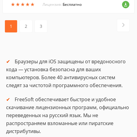
★
★
★
★
★
★
★
★
★
★
ернетом на ходу.
Лицензия:
Бесплатно
1
2
3
Браузеры для iOS защищены от вредоносного
кода — установка безопасна для ваших
компьютеров. Более 40 антивирусных систем
следят за чистотой программного обеспечения.
FreeSoft обеспечивает быстрое и удобное
скачивание лицензионных программ, официально
переведенных на русский язык. Мы не
распространяем взломанные или пиратские
дистрибутивы.