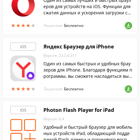
Один из самых лучших и быстрых брауз
еров для устройств на iOS. Функции для
сжатия данных и ускорения загрузки ст
раниц помогут насладиться безопасным
★
★
★
★
★
★
★
★
★
★
интернет-серфингом и сэкономить на св
Лицензия:
Бесплатно
язи.
Яндекс Браузер для iPhone
iOS
Версия: 23.3.4.311
Один из самых быстрых и удобных брау
зеров для iPhone. Благодаря функциям п
рограммы, вы сможете насладиться выс
окоскоростным интернет-серфингом и н
★
★
★
★
★
★
★
★
★
★
астроить быстрый доступ к нужным сай
Лицензия:
Бесплатно
там.
Photon Flash Player for iPad
iOS
Версия: 6.4
Удобный и быстрый браузер для мобиль
ных устройств iPad, обладающий подде
ржкой Flash-плеера и потокового воспро