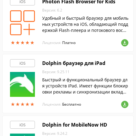
Photon Flash Browser for Kids
iOS
Версия: 6.2
Удобный и быстрый браузер для мобиль
ных устройств на iOS, обладающий подд
ержкой Flash-плеера и потокового воспр
оизведения видео, а так же ограничива
★
★
★
★
★
★
★
★
★
★
ющий посещение сайтов для взрослых.
Лицензия:
Платно
Dolphin браузер для iPad
iOS
Версия: 9.25.11
Быстрый и функциональный браузер дл
я устройств iPad. Имеет функции блокир
овки рекламы и синхронизации вкладок
с другими популярными браузерами дл
★
★
★
★
★
★
★
★
★
★
я ПК.
Лицензия:
Бесплатно
Dolphin for MobileNow HD
iOS
Версия: 9.24.2