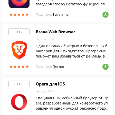
лагодаря своему богатому функционалу,
программа станет вашим надежным по
★
★
★
★
★
★
★
★
★
★
мощником для полноценной работы в с
Лицензия:
Бесплатно
ети.
Brave Web Browser
iOS
Версия: 1.49
Один из самых быстрых и безопасных б
раузеров для iOS-гаджетов. Программа
поможет вам избавиться от рекламы в и
нтернете, всплывающих окон и трекеро
★
★
★
★
★
★
★
★
★
★
в, благодаря наличию инструмента Adbl
Лицензия:
Платно
ock.
Opera для iOS
iOS
Версия: 4.1.0
Специальный мобильный браузер от Op
era, разработанный для комфортного уп
равления одной рукой.Прекрасно подой
дёт для тех, кто любит пользоваться Инт