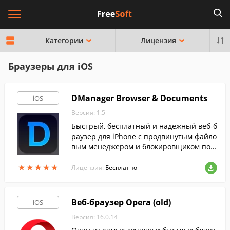
Категории
Лицензия
Браузеры для iOS
DManager Browser & Documents
iOS
Версия: 1.5
Быстрый, бесплатный и надежный веб-б
раузер для iPhone с продвинутым файло
вым менеджером и блокировщиком поп
-апов.
★
★
★
★
★
★
★
★
★
★
Лицензия:
Бесплатно
Веб-браузер Opera (old)
iOS
Версия: 16.0.14