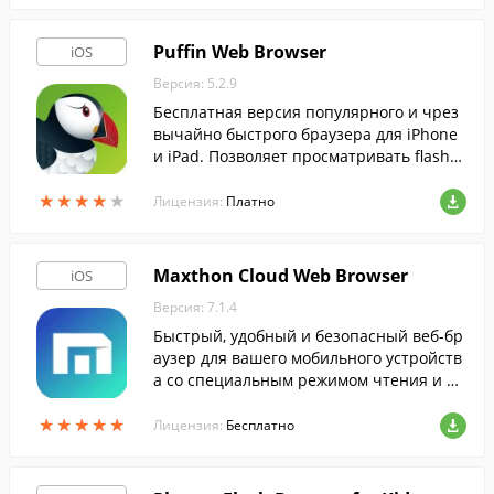
Puffin Web Browser
iOS
Версия: 5.2.9
Бесплатная версия популярного и чрез
вычайно быстрого браузера для iPhone
и iPad. Позволяет просматривать flash-р
олики, не устанавливая дополнительны
★
★
★
★
★
★
★
★
★
★
х проигрывателей.
Лицензия:
Платно
Maxthon Cloud Web Browser
iOS
Версия: 7.1.4
Быстрый, удобный и безопасный веб-бр
аузер для вашего мобильного устройств
а со специальным режимом чтения и др
угими полезными "плюшками".
★
★
★
★
★
★
★
★
★
★
Лицензия:
Бесплатно