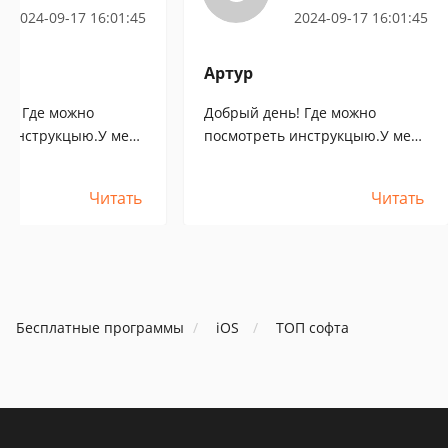
2024-09-17 16:01:45
2024-09-17 16:01:45
Артур
нь! Где можно
Добрый день! Где можно
ь инструкцыю.У меня
посмотреть инструкцыю.У меня
 немогу найти где
айпад 2. Я немогу найти где
рытые ордера и
видно открытые ордера и
Читать
Читать
одскажите плиз.Спс.
историю. Подскажите плиз.Спс.
Бесплатные программы
iOS
ТОП софта