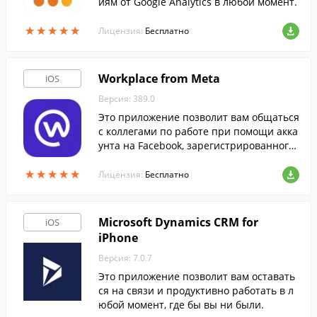
иям от Google Analytics в любой момент.
★
★
★
★
★
★
★
★
★
★
Лицензия:
Бесплатно
Workplace from Meta
iOS
Версия: 389.0
Это приложение позволит вам общаться
с коллегами по работе при помощи акка
унта на Facebook, зарегистрированного
через вашего работодателя.
★
★
★
★
★
★
★
★
★
★
Лицензия:
Бесплатно
Microsoft Dynamics CRM for
iOS
iPhone
Версия: 7.0.7
Это приложение позволит вам оставать
ся на связи и продуктивно работать в л
юбой момент, где бы вы ни были.