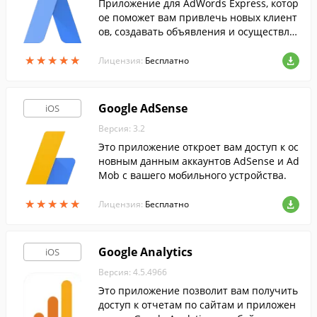
Приложение для AdWords Express, котор
ое поможет вам привлечь новых клиент
ов, создавать объявления и осуществля
ть оплату только за переходы потенциа
★
★
★
★
★
★
★
★
★
★
льных клиентов по вашей рекламе.
Лицензия:
Бесплатно
Google AdSense
iOS
Версия: 3.2
Это приложение откроет вам доступ к ос
новным данным аккаунтов AdSense и Ad
Mob с вашего мобильного устройства.
★
★
★
★
★
★
★
★
★
★
Лицензия:
Бесплатно
Google Analytics
iOS
Версия: 4.5.4966
Это приложение позволит вам получить
доступ к отчетам по сайтам и приложен