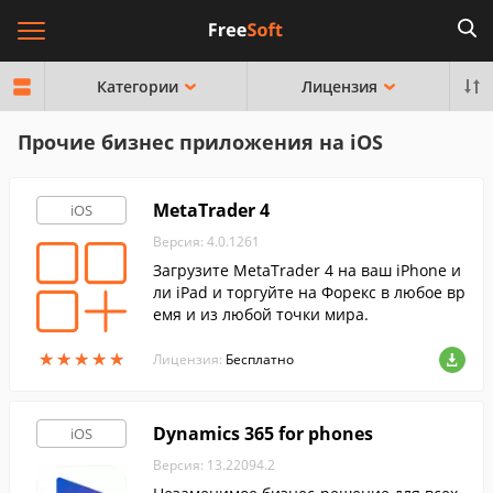
Категории
Лицензия
Прочие бизнес приложения на iOS
MetaTrader 4
iOS
Версия: 4.0.1261
Загрузите MetaTrader 4 на ваш iPhone и
ли iPad и торгуйте на Форекс в любое вр
емя и из любой точки мира.
★
★
★
★
★
★
★
★
★
★
Лицензия:
Бесплатно
Dynamics 365 for phones
iOS
Версия: 13.22094.2