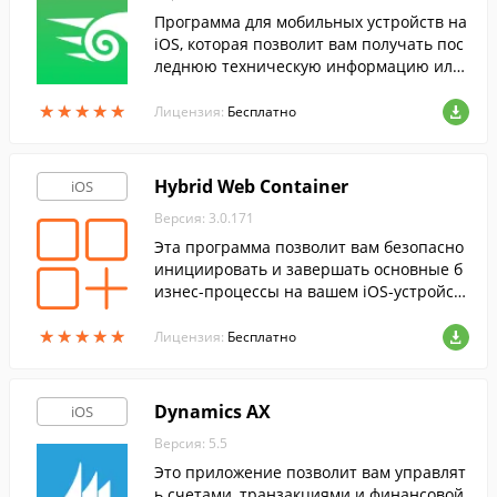
Программа для мобильных устройств на
iOS, которая позволит вам получать пос
леднюю техническую информацию или
информацию о продажах в любой моме
★
★
★
★
★
★
★
★
★
★
нт.
Лицензия:
Бесплатно
Hybrid Web Container
iOS
Версия: 3.0.171
Эта программа позволит вам безопасно
инициировать и завершать основные б
изнес-процессы на вашем iOS-устройст
ве.
★
★
★
★
★
★
★
★
★
★
Лицензия:
Бесплатно
Dynamics AX
iOS
Версия: 5.5
Это приложение позволит вам управлят
ь счетами, транзакциями и финансовой