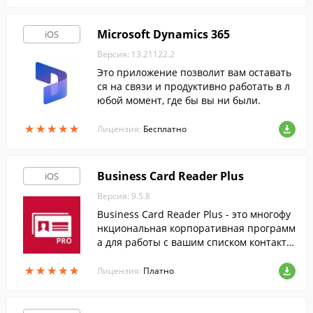
Microsoft Dynamics 365
iOS
Версия: 13.21122.2
Это приложение позволит вам оставать
ся на связи и продуктивно работать в л
юбой момент, где бы вы ни были.
★
★
★
★
★
★
★
★
★
★
Лицензия:
Бесплатно
Business Card Reader Plus
iOS
Версия: 9.5.8
Business Card Reader Plus - это многофу
нкциональная корпоративная программ
а для работы с вашим списком контакто
в.
★
★
★
★
★
★
★
★
★
★
Лицензия:
Платно