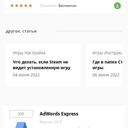
данная программа.
★
★
★
★
★
★
★
★
★
★
Лицензия:
Бесплатно
другое, статьи
Игры
Настройка
Игры
Инструкци
Что делать, если Steam не
Где в папке Сти
видит установленную игру
игры
04 июня 2022
06 июня 2022
AdWords Express
iOS
Версия: 2.6.9