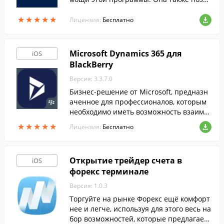
ляет осуществлять удаленный монитор
★
★
★
★
★
★
★
★
★
★
инг ресурсов прямо с вашего iPhone или
Лицензия:
Бесплатно
iPad.
Microsoft Dynamics 365 для
iOS
BlackBerry
Версия: 3.3.7.0
Бизнес-решение от Microsoft, предназн
аченное для профессионалов, которым
необходимо иметь возможность взаимо
действовать с клиентами в любом месте
★
★
★
★
★
★
★
★
★
★
Лицензия:
Бесплатно
и в любое время, без потери в эффектив
ности.
Открытие трейдер счета в
iOS
форекс терминале
Версия: 1.0.3
Торгуйте на рынке Форекс ещё комфорт
нее и легче, используя для этого весь на
бор возможностей, которые предлагает