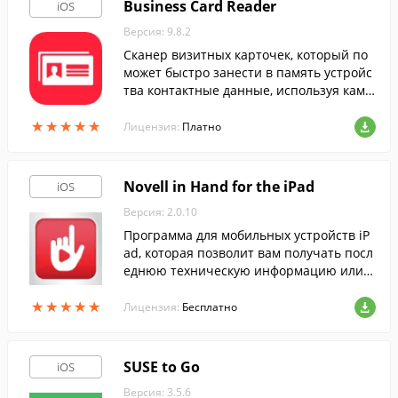
Business Card Reader
iOS
Версия: 9.8.2
Сканер визитных карточек, который по
может быстро занести в память устройс
тва контактные данные, используя каме
р.
★
★
★
★
★
★
★
★
★
★
Лицензия:
Платно
Novell in Hand for the iPad
iOS
Версия: 2.0.10
Программа для мобильных устройств iP
ad, которая позволит вам получать посл
еднюю техническую информацию или и
нформацию о продажах в любой момен
★
★
★
★
★
★
★
★
★
★
т.
Лицензия:
Бесплатно
SUSE to Go
iOS
Версия: 3.5.6