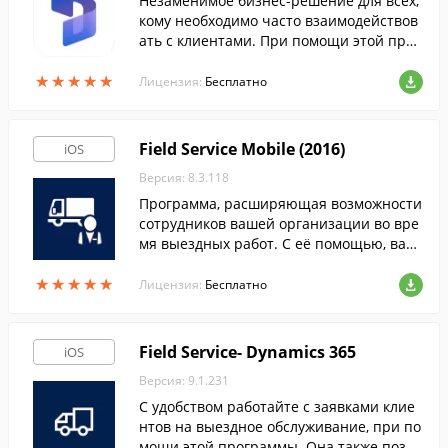
Незаменимое бизнес-решение для всех,
кому необходимо часто взаимодействов
ать с клиентами. При помощи этой прог
раммы, вы получите доступ ко всем важ
★
★
★
★
★
★
★
★
★
★
ным инструментам.
Лицензия:
Бесплатно
Field Service Mobile (2016)
iOS
Версия: 8.3.118
Программа, расширяющая возможности
сотрудников вашей организации во вре
мя выездных работ. С её помощью, ваш
и специалисты получат всю необходиму
★
★
★
★
★
★
★
★
★
★
ю информацию для повышения качеств
Лицензия:
Бесплатно
а сервиса.
Field Service- Dynamics 365
iOS
Версия: 9.1.231
С удобством работайте с заявками клие
нтов на выездное обслуживание, при по
мощи этой программы. Она также позво