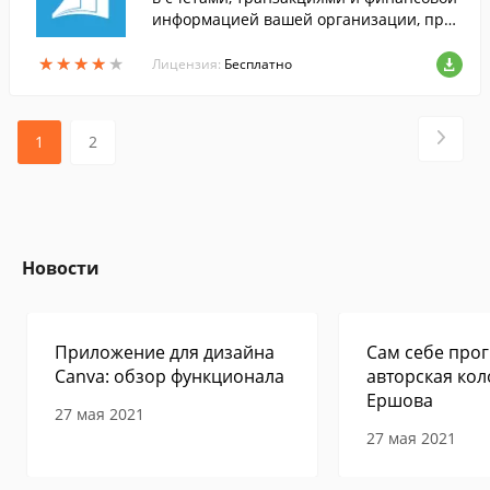
информацией вашей организации, при
помощи iOS устройства.
★
★
★
★
★
★
★
★
★
★
Лицензия:
Бесплатно
1
2
Новости
Приложение для дизайна
Сам себе прог
Canva: обзор функционала
авторская кол
Ершова
27 мая 2021
27 мая 2021