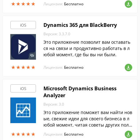
★
★
★
★
★
★
★
★
★
★
Лицензия:
Бесплатно
Dynamics 365 для BlackBerry
iOS
Версия: 3.3.7.0
Это приложение позволит вам оставать
ся на связи и продуктивно работать в л
юбой момент, где бы вы ни были.
★
★
★
★
★
★
★
★
★
★
Лицензия:
Бесплатно
Microsoft Dynamics Business
iOS
Analyzer
Версия: 3.0
Это приложение поможет вам найти нов
ые, свежие идеи для своего бизнеса в л
юбой момент, читая советы других поль
зователей.
★
★
★
★
★
★
★
★
★
★
Лицензия:
Бесплатно