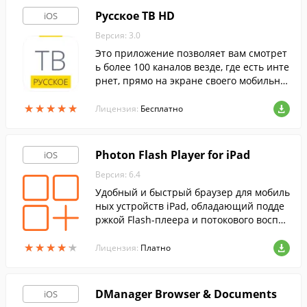
Русское ТВ HD
iOS
Версия: 3.0
Это приложение позволяет вам смотрет
ь более 100 каналов везде, где есть инте
рнет, прямо на экране своего мобильног
о устройства.
★
★
★
★
★
★
★
★
★
★
Лицензия:
Бесплатно
Photon Flash Player for iPad
iOS
Версия: 6.4
Удобный и быстрый браузер для мобиль
ных устройств iPad, обладающий подде
ржкой Flash-плеера и потокового воспро
изведения видео.
★
★
★
★
★
★
★
★
★
★
Лицензия:
Платно
DManager Browser & Documents
iOS