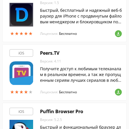
Версия: 1.5
Быстрый, бесплатный и надежный веб-б
раузер для iPhone с продвинутым файло
вым менеджером и блокировщиком поп
-апов.
★
★
★
★
★
★
★
★
★
★
Лицензия:
Бесплатно
Peers.TV
iOS
Версия: 4.11
Получите доступ к любимым телеканала
м в реальном времени, а так же пропущ
енным сериям лучших сериалов в любо
й момент.
★
★
★
★
★
★
★
★
★
★
Лицензия:
Бесплатно
Puffin Browser Pro
iOS
Версия: 5.2.5
Быстрый и функциональный браузер дл