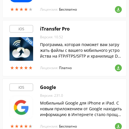
жных документов, резервных копий дан
★
★
★
★
★
★
★
★
★
★
ных, для обмена файлами с друзьями и к
Лицензия:
Бесплатно
оллегами.
iTransfer Pro
iOS
Версия: 10.52
Программа, которая поможет вам загру
жать файлы с вашего мобильного устро
йства на FTP/FTPS/SFTP и хранилище Dro
pbox и наоборот, а так же просматриват
★
★
★
★
★
★
★
★
★
★
ь документы перед загрузкой.
Лицензия:
Платно
Google
iOS
Версия: 231.0
Мобильный Google для iPhone и iPad. C
новым приложением от Google находить
информацию в Интернете стало проще
и быстрее.
★
★
★
★
★
★
★
★
★
★
Лицензия:
Бесплатно