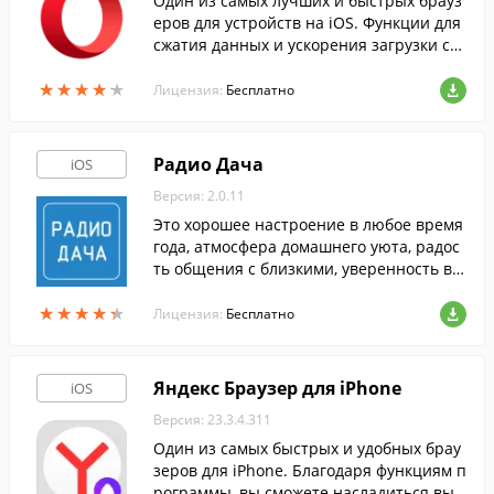
Один из самых лучших и быстрых брауз
еров для устройств на iOS. Функции для
сжатия данных и ускорения загрузки ст
раниц помогут насладиться безопасным
★
★
★
★
★
★
★
★
★
★
интернет-серфингом и сэкономить на св
Лицензия:
Бесплатно
язи.
Радио Дача
iOS
Версия: 2.0.11
Это хорошее настроение в любое время
года, атмосфера домашнего уюта, радос
ть общения с близкими, уверенность в с
ебе и в завтрашнем дне!
★
★
★
★
★
★
★
★
★
★
Лицензия:
Бесплатно
Яндекс Браузер для iPhone
iOS
Версия: 23.3.4.311
Один из самых быстрых и удобных брау
зеров для iPhone. Благодаря функциям п
рограммы, вы сможете насладиться выс