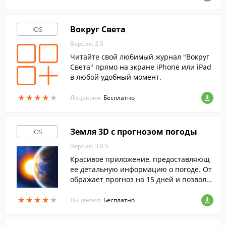
Вокруг Света
iOS
Версия: 2.5
Читайте свой любимый журнал "Вокруг
Света" прямо на экране iPhone или iPad
в любой удобный момент.
★
★
★
★
★
★
★
★
★
★
Лицензия:
Бесплатно
Земля 3D с прогнозом погоды
iOS
Версия: 3.0.5
Красивое приложение, предоставляющ
ее детальную информацию о погоде. От
ображает прогноз на 15 дней и позволя
ет публиковать информацию о погоде в
★
★
★
★
★
★
★
★
★
★
Twitter.
Лицензия:
Бесплатно