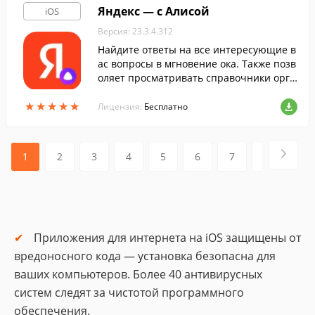
Яндекс — с Алисой
iOS
Версия: 23.3.4.312
Найдите ответы на все интересующие в
ас вопросы в мгновение ока. Также позв
оляет просматривать справочники орга
низаций, их контактные данные и быстр
★
★
★
★
★
★
★
★
★
★
о позвонить им.
Лицензия:
Бесплатно
1
2
3
4
5
6
7
8
9
Приложения для интернета на iOS защищены от
вредоносного кода — установка безопасна для
ваших компьютеров. Более 40 антивирусных
систем следят за чистотой программного
обеспечения.