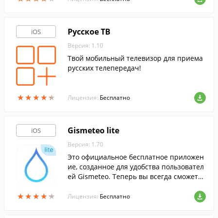
нных.
Русское ТВ
iOS
Версия: 1.10
Твой мобильный телевизор для приема
русских телепередач!
★
★
★
★
★
★
★
★
★
★
Лицензия:
Бесплатно
Gismeteo lite
iOS
Версия: 1.70
Это официальное бесплатное приложен
ие, созданное для удобства пользовател
ей Gismeteo. Теперь вы всегда сможете
быстро и легко получить точный и каче
★
★
★
★
★
★
★
★
★
★
ственный прогноз погоды, даже если по
Лицензия:
Бесплатно
д рукой нет компьютера.