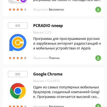
окоскоростным интернет-серфингом и н
★
★
★
★
★
★
★
★
★
★
астроить быстрый доступ к нужным сай
Лицензия:
Бесплатно
там.
PCRADIO плеер
iOS
Версия: 2.2.5
Программа для прослушивания русских
и зарубежных интернет радиостанций н
а мобильных устройствах от Apple.
★
★
★
★
★
★
★
★
★
★
Лицензия:
Платно
Google Chrome
iOS
Версия: 112.0.5615
Один из самых популярных мобильных
браузеров, созданный компанией Googl
e. Программа отличается высокой скоро
стью загрузки страниц, а так же функци
★
★
★
★
★
★
★
★
★
★
ей синхронизации закладок и прочих да
Лицензия:
Бесплатно