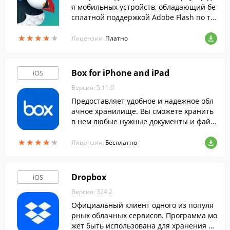
я мобильных устройств, обладающий бе
сплатной поддержкой Adobe Flash по те
хнологии Cloud.
★
★
★
★
★
★
★
★
★
★
Лицензия:
Платно
Box for iPhone and iPad
iOS
Версия: 5.11.0
Предоставляет удобное и надежное обл
ачное хранилище. Вы сможете хранить
в нем любые нужные документы и файл
ы и получать к ним доступ где бы вы ни
★
★
★
★
★
★
★
★
★
★
находились.
Лицензия:
Бесплатно
Dropbox
iOS
Версия: 324.2
Официальный клиент одного из популя
рных облачных сервисов. Программа мо
жет быть использована для хранения ва