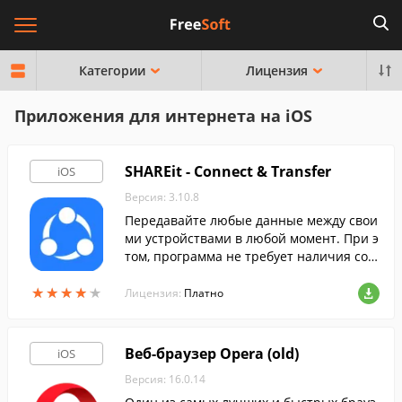
Категории
Лицензия
Приложения для интернета на iOS
SHAREit - Connect & Transfer
iOS
Версия: 3.10.8
Передавайте любые данные между свои
ми устройствами в любой момент. При э
том, программа не требует наличия сое
динения с какой-либо сетью.
★
★
★
★
★
★
★
★
★
★
Лицензия:
Платно
Веб-браузер Opera (old)
iOS
Версия: 16.0.14