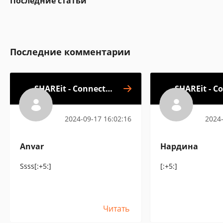
Последние статьи
Последние комментарии
SHAREit - Connect &
SHAREit - C
Transfer
2024-09-17 16:02:16
2024-
Anvar
Нардина
Ssss[:+5:]
[:+5:]
Читать