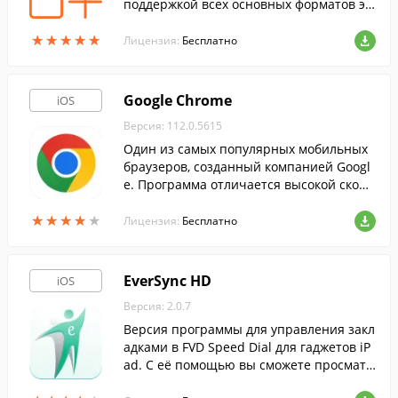
поддержкой всех основных форматов эл
ектронных книг, а также OPDS-каталогов
★
★
★
★
★
★
★
★
★
★
и облачных хранилищ.
Лицензия:
Бесплатно
Google Chrome
iOS
Версия: 112.0.5615
Один из самых популярных мобильных
браузеров, созданный компанией Googl
e. Программа отличается высокой скоро
стью загрузки страниц, а так же функци
★
★
★
★
★
★
★
★
★
★
ей синхронизации закладок и прочих да
Лицензия:
Бесплатно
нных.
EverSync HD
iOS
Версия: 2.0.7
Версия программы для управления закл
адками в FVD Speed Dial для гаджетов iP
ad. С её помощью вы сможете просматр
ивать закладки, редактировать их или с