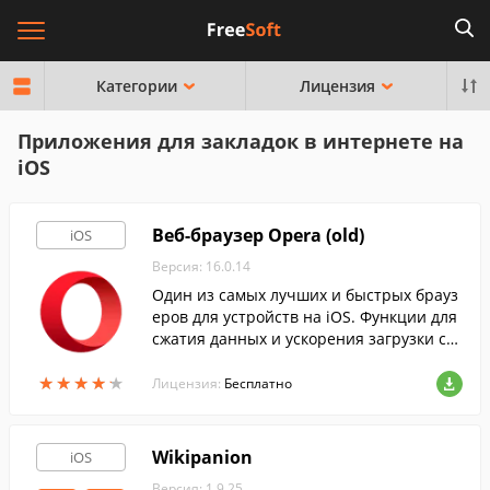
Категории
Лицензия
Приложения для закладок в интернете на
iOS
Веб-браузер Opera (old)
iOS
Версия: 16.0.14
Один из самых лучших и быстрых брауз
еров для устройств на iOS. Функции для
сжатия данных и ускорения загрузки ст
раниц помогут насладиться безопасным
★
★
★
★
★
★
★
★
★
★
интернет-серфингом и сэкономить на св
Лицензия:
Бесплатно
язи.
Wikipanion
iOS
Версия: 1.9.25