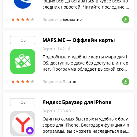
ющих всегда оставаться в курсе всех по
следних новостей. Читайте последние и
звестия на экране смартфона.
★
★
★
★
★
★
★
★
★
★
Лицензия:
Бесплатно
MAPS.ME — Оффлайн карты
iOS
Версия: 14.2.16
Подробные и удобные карты мира для i
OS, доступные даже без доступа в интер
нет. Программа обладает высокой скоро
стью загрузки и поиска объектов, а такж
★
★
★
★
★
★
★
★
★
★
е совместима с Apple Watch.
Лицензия:
Платно
Яндекс Браузер для iPhone
iOS
Версия: 23.3.4.311
Один из самых быстрых и удобных брау
зеров для iPhone. Благодаря функциям п
рограммы, вы сможете насладиться выс