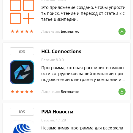
Это приложение создано, чтобы упрости
ть поиск, чтение и переход от статьи к с
татье Википедии.
★
★
★
★
★
★
★
★
★
★
Лицензия:
Бесплатно
HCL Connections
iOS
Версия: 8.0.0
Программа, которая расширит возможн
ости сотрудников вашей компании при
подключении к интранету компании ил
и IBM SmartCloud с мобильных устройст
★
★
★
★
★
★
★
★
★
★
в iOS.
Лицензия:
Бесплатно
РИА Новости
iOS
Версия: 1.1.28
Незаменимая программа для всех жела