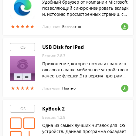
Удобный браузер от компании Microsoft,
позволяющий синхронизировать вкладк
и, историю просмотренных страниц, сп
иски чтения и прочие данные с десктоп
★
★
★
★
★
★
★
★
★
★
ной версией Edge в фоновом режиме.
Лицензия:
Бесплатно
USB Disk for iPad
iOS
Версия: 2.8.3
Приложение, которое позволит вам исп
ользовать ваше мобильное устройство в
качестве флешки.Эта версия программ
ы предназначена для iPad.
★
★
★
★
★
★
★
★
★
★
Лицензия:
Платно
KyBook 2
iOS
Версия: 1.2.8
Одна из самых лучших читалок для iOS-
устройств. Данная программа обладает