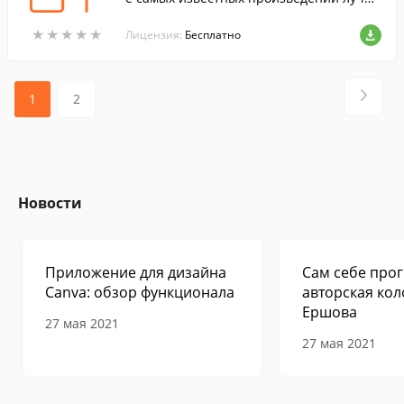
их фантастов советской и постсоветской
★
★
★
★
★
★
★
★
★
★
России - Аркадия и Бориса Стругацких.
Лицензия:
Бесплатно
1
2
Новости
Приложение для дизайна
Сам себе прог
Canva: обзор функционала
авторская кол
Ершова
27 мая 2021
27 мая 2021