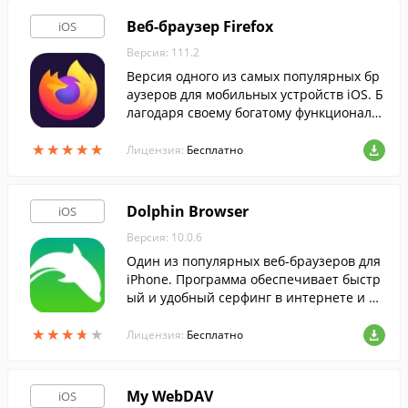
Веб-браузер Firefox
iOS
Версия: 111.2
Версия одного из самых популярных бр
аузеров для мобильных устройств iOS. Б
лагодаря своему богатому функционалу,
программа станет вашим надежным по
★
★
★
★
★
★
★
★
★
★
мощником для полноценной работы в с
Лицензия:
Бесплатно
ети.
Dolphin Browser
iOS
Версия: 10.0.6
Один из популярных веб-браузеров для
iPhone. Программа обеспечивает быстр
ый и удобный серфинг в интернете и об
ладает полезными функциями, такими к
★
★
★
★
★
★
★
★
★
★
ак блокировка рекламы и управление ж
Лицензия:
Бесплатно
естами.
My WebDAV
iOS