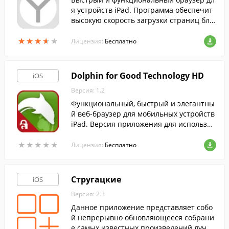
я устройств iPad. Программа обеспечит
высокую скорость загрузки страниц бла
годаря использованию технологии Турб
★
★
★
★
★
★
★
★
★
★
о.
Лицензия:
Бесплатно
Dolphin for Good Technology HD
iOS
Версия: 1.2
Функциональный, быстрый и элегантны
й веб-браузер для мобильных устройств
iPad. Версия приложения для использов
ания c Good Technology.
★
★
★
★
★
★
★
★
★
★
Лицензия:
Бесплатно
Стругацкие
iOS
Версия: 2.3
Данное приложение представляет собо
й непрерывно обновляющееся собрани
е самых известных произведений лучш