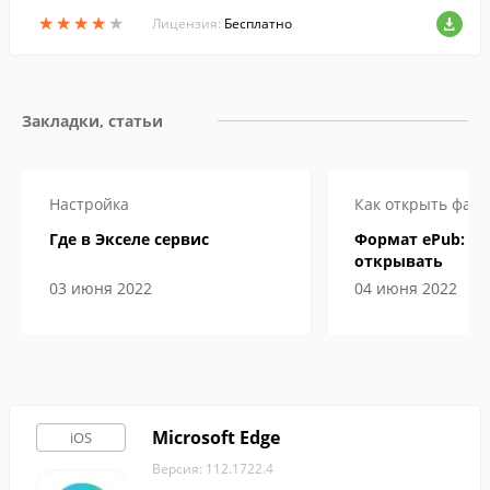
окоскоростным интернет-серфингом и н
★
★
★
★
★
★
★
★
★
★
астроить быстрый доступ к нужным сай
Лицензия:
Бесплатно
там.
Закладки, статьи
Настройка
Как открыть файл
Где в Экселе сервис
Формат ePub: че
открывать
03 июня 2022
04 июня 2022
Microsoft Edge
iOS
Версия: 112.1722.4