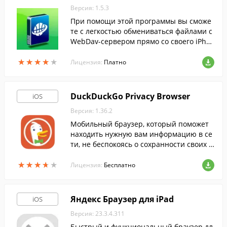
Версия: 1.5.3
При помощи этой программы вы сможе
те с легкостью обмениваться файлами с
WebDav-сервером прямо со своего iPho
ne или iPad.
★
★
★
★
★
★
★
★
★
★
Лицензия:
Платно
DuckDuckGo Privacy Browser
iOS
Версия: 1.36.2
Мобильный браузер, который поможет
находить нужную вам информацию в се
ти, не беспокоясь о сохранности своих п
ерсональных данных.
★
★
★
★
★
★
★
★
★
★
Лицензия:
Бесплатно
Яндекс Браузер для iPad
iOS
Версия: 23.3.4.311
Быстрый и функциональный браузер дл