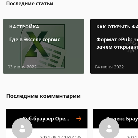
Последние статьи
НАСТРОЙКА
КАК ОТКРЫТЬ Ф
Где в Экселе сервис
Формат ePub: ч
зачем открыва
03 июня 2022
04 июня 2022
Последние комментарии
Веб-браузер Opera
Яндекс Брау
(old)
2024-09-17 16:01:35
2024-