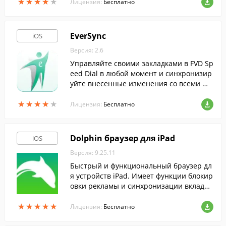
★
★
★
★
★
★
★
★
★
★
оздавать новые со своего планшета от A
Лицензия:
Бесплатно
pple.
EverSync
iOS
Версия: 2.6
Управляйте своими закладками в FVD Sp
eed Dial в любой момент и синхронизир
уйте внесенные изменения со всеми …
★
★
★
★
★
★
★
★
★
★
Лицензия:
Бесплатно
Dolphin браузер для iPad
iOS
Версия: 9.25.11
Быстрый и функциональный браузер дл
я устройств iPad. Имеет функции блокир
овки рекламы и синхронизации вкладок
с другими популярными браузерами дл
★
★
★
★
★
★
★
★
★
★
я ПК.
Лицензия:
Бесплатно