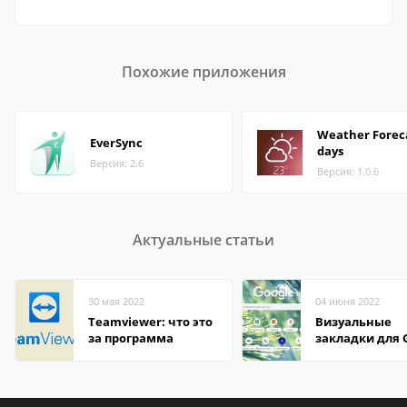
Похожие приложения
Weather Foreca
EverSync
days
Версия: 2.6
Версия: 1.0.6
Актуальные статьи
30 мая 2022
04 июня 2022
Teamviewer: что это
Визуальные
за программа
закладки для 
Chrome