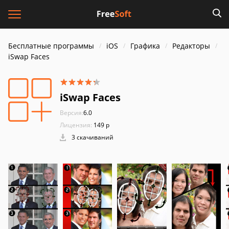
Бесплатные программы
iOS
Графика
Редакторы
iSwap Faces
iSwap Faces
Версия:
6.0
Лицензия:
149 р
3 скачиваний