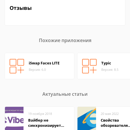
Отзывы
Похожие приложения
iSwap Faces LITE
Typic
Версия: 6.0
Версия: 8.5
Актуальные статьи
19 ноября 2018
20 мая 2022
Вайбер не
Свойства
синхронизирует
обозревателя