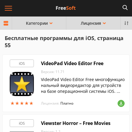
Категории
Лицензия
Бесплатные программы для iOS, страница
55
VideoPad Video Editor Free
iOS
Версия: 11.71
VideoPad Video Editor Free многофункцио
нальный видеоредактор для устройств
на базе операционной системы iOS. ...
★
★
★
★
★
★
★
★
★
★
Лицензия:
Платно
Viewster Horror – Free Movies
iOS
Версия: 1.2