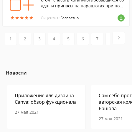
лдат и припасы на парашютах при пом
ощи своего вертолета.
★
★
★
★
★
★
★
★
★
★
Лицензия:
Бесплатно
1
2
3
4
5
6
7
8
9
Новости
Приложение для дизайна
Сам себе прог
Canva: обзор функционала
авторская кол
Ершова
27 мая 2021
27 мая 2021