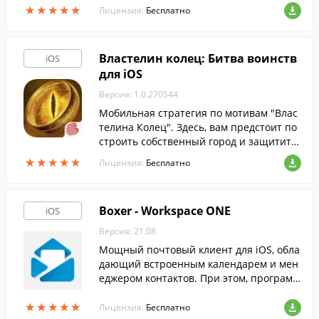
★
★
★
★
★
★
★
★
★
★
влять неограниченным количеством со
Лицензия:
Бесплатно
обществ.
Властелин колец: Битва воинств
iOS
для iOS
Версия: 1.0.270544
Мобильная стратегия по мотивам "Влас
телина Колец". Здесь, вам предстоит по
строить собственный город и защитить
его от врагов и принять участие в войн
★
★
★
★
★
★
★
★
★
★
Лицензия:
Бесплатно
е за Кольцо вcевластья.
Boxer - Workspace ONE
iOS
Версия: 21.08
Мощный почтовый клиент для iOS, обла
дающий встроенным календарем и мен
еджером контактов. При этом, программ
а не хранит письма и пароли пользоват
★
★
★
★
★
★
★
★
★
★
елей на своих серверах.
Лицензия:
Бесплатно