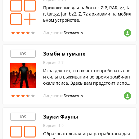
Приложение для работы с ZIP, RAR, gz, ta
r, tar.gz, jar, bz2, Z, 7z архивами на мобил
ьном устройстве.
★
★
★
★
★
★
★
★
★
★
Лицензия:
Бесплатно
Зомби в тумане
iOS
Версия: 2.7
Игра для тех, кто хочет попробовать сво
и силы в выживании во время зомби-ап
окалипсиса. Здесь вам предстоит испол
ьзовать любые подручные материалы д
★
★
★
★
★
★
★
★
★
★
ля выживания.
Лицензия:
Бесплатно
Звуки Фауны
iOS
Версия: 1.9
Образовательная игра разработана для