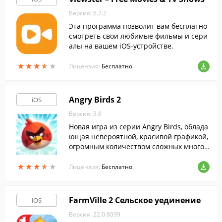
Версия: 6.7.2
Эта программа позволит вам бесплатно
смотреть свои любимые фильмы и сери
алы на вашем iOS-устройстве.
★
★
★
★
★
★
★
★
★
★
Лицензия:
Бесплатно
Angry Birds 2
iOS
Версия: 3.8
Новая игра из серии Angry Birds, облада
ющая невероятной, красивой графикой,
огромным количеством сложных многоэ
тапных уровней, хитрыми свинобоссам
★
★
★
★
★
★
★
★
★
★
и, а так же большей разрушаемостью ми
Лицензия:
Бесплатно
ра.
FarmVille 2 Cельское уединение
iOS
Версия: 22.0.8099