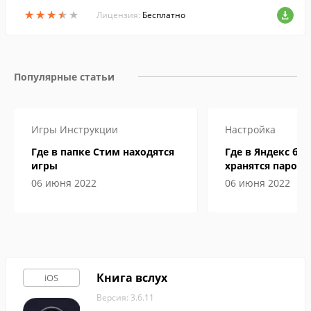
н с банковских карт и управлять счетом,
★
★
★
★
★
★
★
★
★
★
с экрана смартфона.
Лицензия:
Бесплатно
Популярные статьи
Игры
Инструкции
Настройка
Где в папке Стим находятся
Где в Яндекс бр
игры
хранятся пароли
06 июня 2022
06 июня 2022
Книга вслух
iOS
Версия: 3.6.11