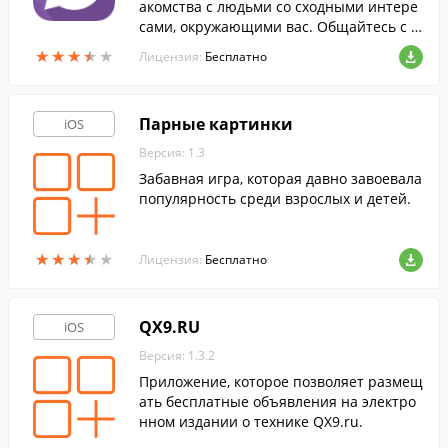
акомства с людьми со сходными интере
сами, окружающими вас. Общайтесь с л
юдьми в чатах и находите новых знаком
★
★
★
★
★
★
★
★
★
★
Лицензия:
Бесплатно
ых.
Парные картинки
iOS
Версия: 1.3
Забавная игра, которая давно завоевала
популярность среди взрослых и детей.
★
★
★
★
★
★
★
★
★
★
Лицензия:
Бесплатно
QX9.RU
iOS
Версия: 1.3.2
Приложение, которое позволяет размещ
ать бесплатные объявления на электро
нном издании о технике QX9.ru.