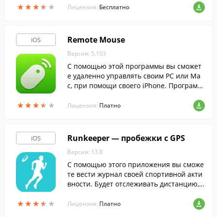
★
★
★
★
★
★
★
★
★
★
Лицензия:
Бесплатно
Remote Mouse
iOS
Версия: 5.103
С помощью этой программы вы сможет
е удаленно управлять своим PC или Ma
c, при помощи своего iPhone. Программ
а Remote Mouse обладает функцией пол
★
★
★
★
★
★
★
★
★
★
ноценной симуляции мыши, трекпада и
Лицензия:
Платно
ли клавиатуры.
Runkeeper — пробежки с GPS
iOS
Версия: 13.8
С помощью этого приложения вы сможе
те вести журнал своей спортивной акти
вности. Будет отслеживать дистанцию, к
оторую вы пробежали, время, затрачен
★
★
★
★
★
★
★
★
★
★
ное на пробежку, скорость и т.д.
Лицензия:
Платно