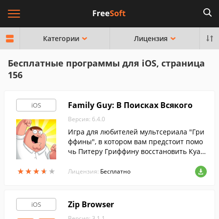
Категории
Лицензия
Бесплатные программы для iOS, страница
156
Family Guy: В Поисках Всякого
iOS
Версия: 6.4.0
Игра для любителей мультсериала "Гри
ффины", в котором вам предстоит помо
чь Питеру Гриффину восстановить Куах
ог после последнего боя с гигантским пе
★
★
★
★
★
★
★
★
★
★
тухом.
Лицензия:
Бесплатно
Zip Browser
iOS
Версия: 3.1.1