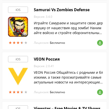
Samurai Vs Zombies Defense
iOS
Версия: 3.4.0
Играйте Самураем и защитите свою дер
евушку от нашествия орд зомби! Наним
айте войско и стройте оборонительные
сооружения, чтобы остановить их.
★
★
★
★
★
★
★
★
★
★
Лицензия:
Бесплатно
VEON Россия
iOS
Версия: 2.0.41
VEON Россия Общайтесь с родными и бл
изкими, а также просматривайте самые
актуальные новости на интересующие в
ас темы …
★
★
★
★
★
★
★
★
★
★
Лицензия:
Бесплатно
Viewster – Free Movies & TV Shows
iOS