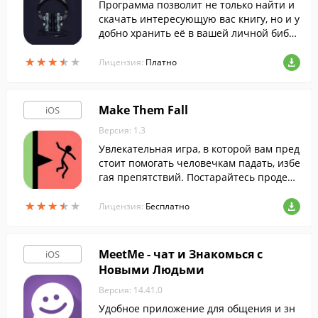
Программа позволит не только найти и
скачать интересующую вас книгу, но и у
добно хранить её в вашей личной библ
иотеке.
★
★
★
★
★
★
★
★
★
★
Лицензия:
Платно
Make Them Fall
iOS
Версия: 1.3
Увлекательная игра, в которой вам пред
стоит помогать человечкам падать, избе
гая препятствий. Постарайтесь продер
жаться как можно дольше.
★
★
★
★
★
★
★
★
★
★
Лицензия:
Бесплатно
MeetMe - чат и Знакомься с
iOS
Новыми Людьми
Версия: 14.41.0
Удобное приложение для общения и зн