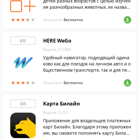
детей разных возрастов с целью изучен
ия разнообразных животных, их назван
ий, изображений и голосов.
★
★
★
★
★
★
★
★
★
★
Лицензия:
Бесплатно
HERE WeGo
iOS
Версия: 4.7.000
Удобный навигатор, подходящий одина
ково как для поездок на личном авто и о
бщественном транспорте, так и для пеш
их и вело прогулок.
★
★
★
★
★
★
★
★
★
★
Лицензия:
Бесплатно
Карта Билайн
iOS
Версия: 5.25.1
Приложение для владельцев платежных
карт Билайн. Благодаря этому приложен
ию, вы сможете пополнять карту Билай