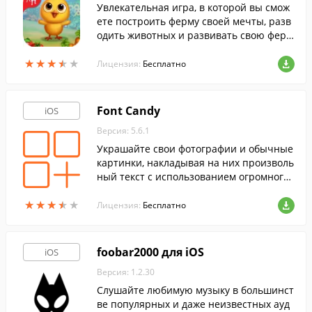
Увлекательная игра, в которой вы смож
ете построить ферму своей мечты, разв
одить животных и развивать свою ферм
у вместе с друзьями.
★
★
★
★
★
★
★
★
★
★
Лицензия:
Бесплатно
Font Candy
iOS
Версия: 5.6.1
Украшайте свои фотографии и обычные
картинки, накладывая на них произволь
ный текст с использованием огромного
количества прекрасных шрифтов. Прогр
★
★
★
★
★
★
★
★
★
★
амма также обладает встроенным инстр
Лицензия:
Бесплатно
ументом для создания снимков и тайме
ром, облегчающим съемку селфи.
foobar2000 для iOS
iOS
Версия: 1.2.30
Слушайте любимую музыку в большинст
ве популярных и даже неизвестных ауд