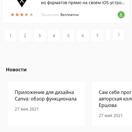
ио форматов прямо на своем iOS-устрой
стве. Программа порадует пользователе
★
★
★
★
★
★
★
★
★
★
й наличием сменных тем оформления.
Лицензия:
Бесплатно
1
2
3
4
5
6
7
8
9
Новости
Приложение для дизайна
Сам себе прог
Canva: обзор функционала
авторская кол
Ершова
27 мая 2021
27 мая 2021