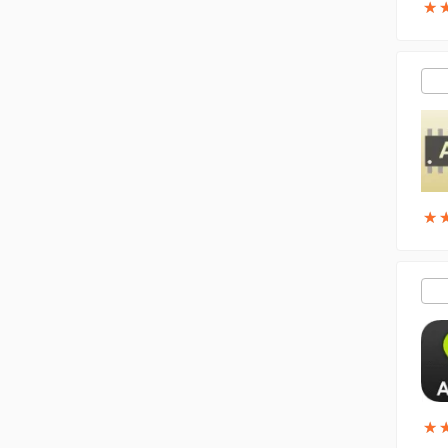
★
★
★
★
★
★