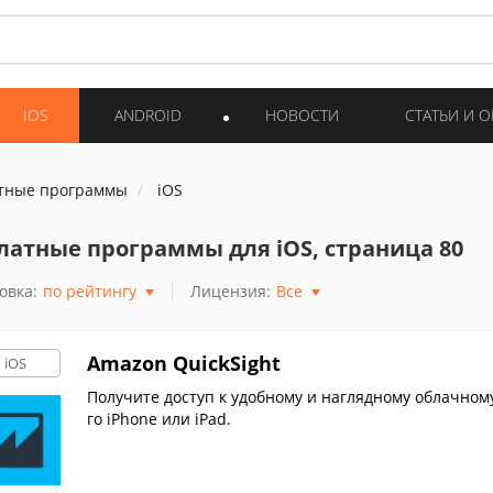
IOS
ANDROID
НОВОСТИ
СТАТЬИ И 
тные программы
iOS
латные программы для iOS, страница 80
овка:
по рейтингу
Лицензия:
Все
Amazon QuickSight
iOS
Получите доступ к удобному и наглядному облачному
го iPhone или iPad.