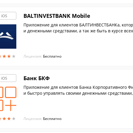
BALTINVESTBANK Mobile
iOS
Приложение для клиентов БАЛТИНВЕСТБАНКа, которо
и денежными средствами, а так же быть в курсе вс
★
★
★
★
★
★
★
★
Лицензия:
Бесплатно
Банк БКФ
iOS
Приложение для клиентов Банка Корпоративного Фи
и быстро управлять своими денежными средствами, 
аций.
★
★
★
★
★
★
★
★
Лицензия:
Бесплатно