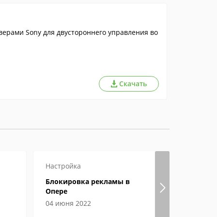
ерами Sony для двустороннего управления во
Скачать
Настройка
Настройка
Блокировка рекламы в
Гугл хром
Опере
страницы
04 июня 2022
04 июня 2