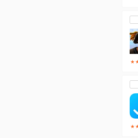
★
★
★
★