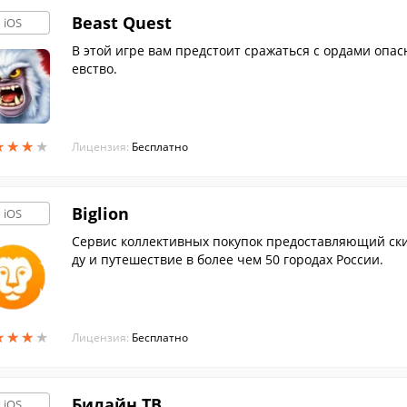
Beast Quest
iOS
В этой игре вам предстоит сражаться с ордами опас
евство.
★
★
★
★
★
★
★
★
Лицензия:
Бесплатно
Biglion
iOS
Сервис коллективных покупок предоставляющий скидк
ду и путешествие в более чем 50 городах России.
★
★
★
★
★
★
★
★
Лицензия:
Бесплатно
Билайн ТВ
iOS