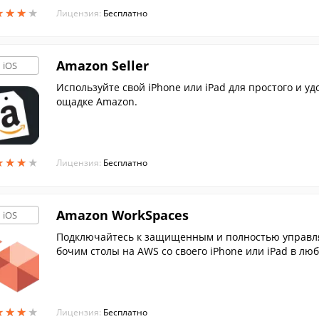
★
★
★
★
★
★
★
★
Лицензия:
Бесплатно
Amazon Seller
iOS
Используйте свой iPhone или iPad для простого и у
ощадке Amazon.
★
★
★
★
★
★
★
★
Лицензия:
Бесплатно
Amazon WorkSpaces
iOS
Подключайтесь к защищенным и полностью управ
бочим столы на AWS со своего iPhone или iPad в лю
★
★
★
★
★
★
★
★
Лицензия:
Бесплатно