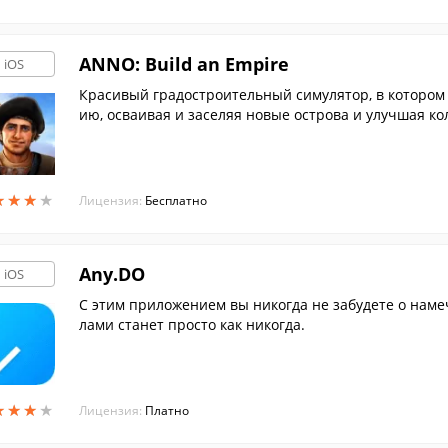
ANNO: Build an Empire
iOS
Красивый градостроительный симулятор, в котором
ию, осваивая и заселяя новые острова и улучшая ко
★
★
★
★
★
★
★
★
Лицензия:
Бесплатно
Any.DO
iOS
С этим приложением вы никогда не забудете о наме
лами станет просто как никогда.
★
★
★
★
★
★
★
★
Лицензия:
Платно