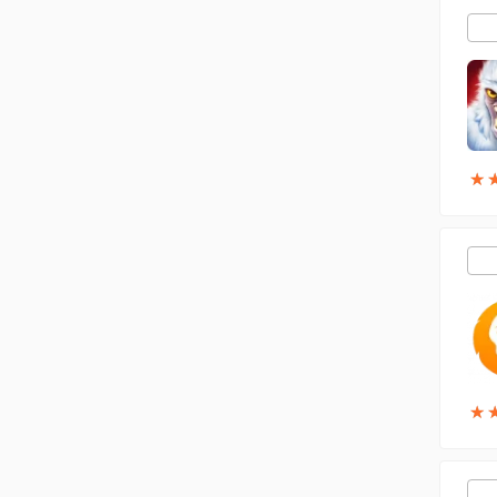
★
★
★
★