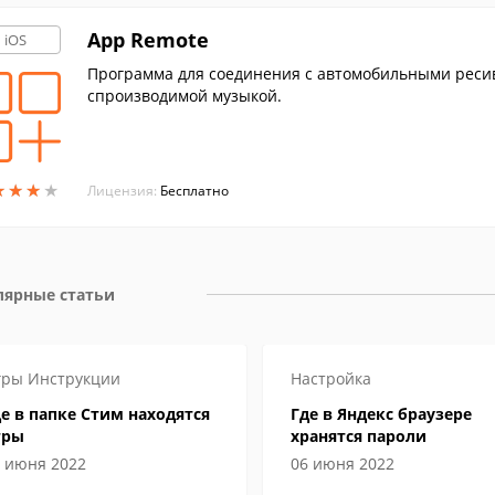
App Remote
iOS
Программа для соединения с автомобильными ресив
спроизводимой музыкой.
★
★
★
★
★
★
★
★
Лицензия:
Бесплатно
лярные статьи
гры
Инструкции
Настройка
е в папке Стим находятся
Где в Яндекс браузере
гры
хранятся пароли
 июня 2022
06 июня 2022