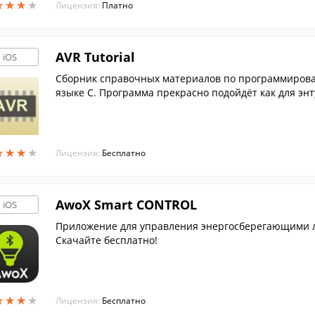
★
★
★
★
★
★
★
★
Лицензия:
Платно
AVR Tutorial
iOS
Сборник справочных материалов по программирова
языке C. Программа прекрасно подойдёт как для энт
★
★
★
★
★
★
★
★
Лицензия:
Бесплатно
AwoX Smart CONTROL
iOS
Приложение для управления энергосберегающими ла
Скачайте бесплатно!
★
★
★
★
★
★
★
★
Лицензия:
Бесплатно