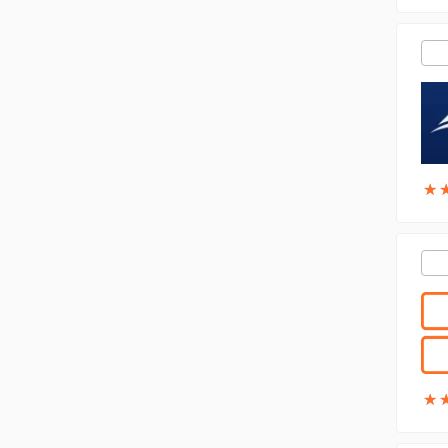
★
★
★
★