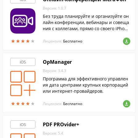
Версия: 1.0.7
Без труда планируйте и организуйте он
лайн-конференции, вебинары и совеща
ния с коллегами, прямо со своего iPhon
e, iPad или iPod Touch. Не смотря на то,
★
★
★
★
★
★
★
★
★
★
что программа предназначена для абон
Лицензия:
Бесплатно
ентов МегаФон, приглашать для участи
я в конференции можно абонентов люб
ых сотовых операторов России.
OpManager
iOS
Версия: 3.4.3
Программа для эффективного управлен
ия дата центрами крупных корпораций
или интернет-провайдеров.
★
★
★
★
★
★
★
★
★
★
Лицензия:
Бесплатно
PDF PROvider+
iOS
Версия: 5.4