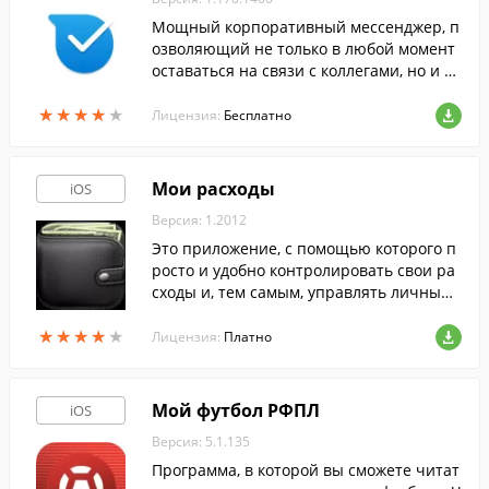
Мощный корпоративный мессенджер, п
озволяющий не только в любой момент
оставаться на связи с коллегами, но и от
слеживать выполнение важных бизнес-
★
★
★
★
★
★
★
★
★
★
задач.
Лицензия:
Бесплатно
Мои расходы
iOS
Версия: 1.2012
Это приложение, с помощью которого п
росто и удобно контролировать свои ра
сходы и, тем самым, управлять личным
бюджетом.
★
★
★
★
★
★
★
★
★
★
Лицензия:
Платно
Мой футбол РФПЛ
iOS
Версия: 5.1.135
Программа, в которой вы сможете читат