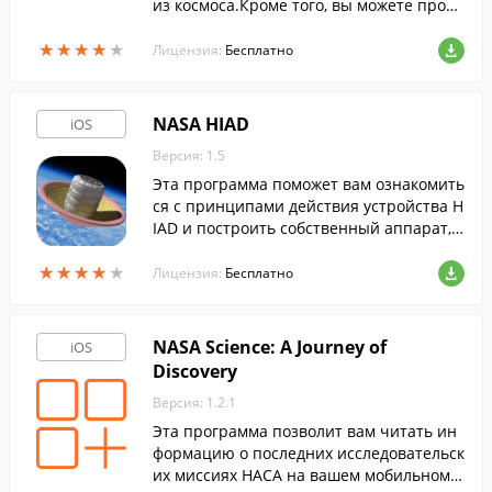
из космоса.Кроме того, вы можете просм
атривать таймлэпсы различных мест на
★
★
★
★
★
★
★
★
★
★
планете.
Лицензия:
Бесплатно
NASA HIAD
iOS
Версия: 1.5
Эта программа поможет вам ознакомить
ся с принципами действия устройства H
IAD и построить собственный аппарат, в
ыбирая нужную форму, материалы и тр
★
★
★
★
★
★
★
★
★
★
аекторию полета для доставки грузов из
Лицензия:
Бесплатно
космоса.
NASA Science: A Journey of
iOS
Discovery
Версия: 1.2.1
Эта программа позволит вам читать ин
формацию о последних исследовательск
их миссиях НАСА на вашем мобильном у