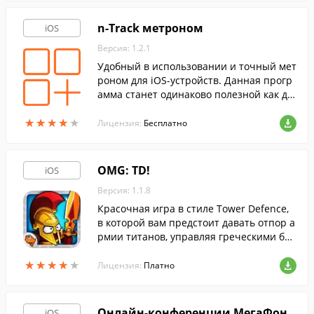
n-Track метроном
iOS
Версия: 1.2.1
Удобный в использовании и точный мет
роном для iOS-устройств. Данная прогр
амма станет одинаково полезной как дл
я начинающих, так и для профессионал
★
★
★
★
★
★
★
★
★
★
ьных музыкантов.
Лицензия:
Бесплатно
OMG: TD!
iOS
Версия: 1.1.8
Красочная игра в стиле Tower Defence,
в которой вам предстоит давать отпор а
рмии титанов, управляя греческими бог
ами.
★
★
★
★
★
★
★
★
★
★
Лицензия:
Платно
Онлайн-конференции МегаФон
iOS