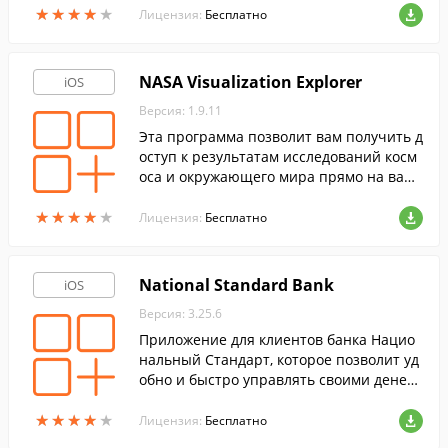
стройстве.
★
★
★
★
★
★
★
★
★
★
Лицензия:
Бесплатно
NASA Visualization Explorer
iOS
Версия: 1.9.11
Эта программа позволит вам получить д
оступ к результатам исследований косм
оса и окружающего мира прямо на ваш
ем устройстве iOS в любой момент.
★
★
★
★
★
★
★
★
★
★
Лицензия:
Бесплатно
National Standard Bank
iOS
Версия: 3.25.6
Приложение для клиентов банка Нацио
нальный Стандарт, которое позволит уд
обно и быстро управлять своими денеж
ными средствами, а так же быть в курсе
★
★
★
★
★
★
★
★
★
★
всех совершаемых операций.
Лицензия:
Бесплатно