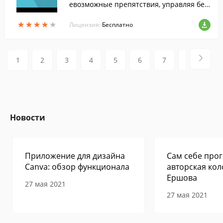
евозможные препятствия, управляя бел
ым шариком.
★
★
★
★
★
★
★
★
★
★
Лицензия:
Бесплатно
1
2
3
4
5
6
7
8
9
Новости
Приложение для дизайна
Сам себе прог
Canva: обзор функционала
авторская кол
Ершова
27 мая 2021
27 мая 2021