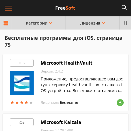
Категории
Лицензия
Бесплатные программы для iOS, страница
75
Microsoft HealthVault
iOS
Версия: 2.4.2
Приложение, предоставляющее вам дос
туп к сервису healthvault.com с вашего i
OS-устройства. Вы сможете отслеживать
историю обращений к врачу, выписанн
★
★
★
★
★
★
★
★
★
★
ые рецепты, отслеживать изменения в в
Лицензия:
Бесплатно
ашем здоровье или здоровье вашей сем
ьи.
Microsoft Kaizala
iOS
Версия: 1.170.1400