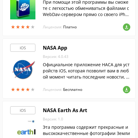
При помощи этой программы вы сможе
те с легкостью обмениваться файлами с
WebDav-сервером прямо со своего iPho
ne или iPad.
★
★
★
★
★
★
★
★
★
★
Лицензия:
Платно
NASA App
iOS
Версия: 4.0.43
Официальное приложение НАСА для уст
ройств iOS, которая позволит вам в люб
ой момент читать последние новости, и
нформацию о миссиях, просматривать
★
★
★
★
★
★
★
★
★
★
фотографии и видео и т. д.
Лицензия:
Бесплатно
NASA Earth As Art
iOS
Версия: 1.0
Эта программа содержит прекрасные и
высококачественные фотографии Земли