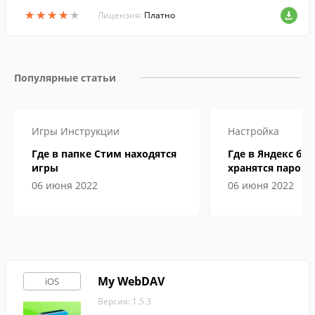
о время их прослушивания в Spotify или
★
★
★
★
★
★
★
★
★
★
Apple Music.
Лицензия:
Платно
Популярные статьи
Игры
Инструкции
Настройка
Где в папке Стим находятся
Где в Яндекс бр
игры
хранятся пароли
06 июня 2022
06 июня 2022
My WebDAV
iOS
Версия: 1.5.3