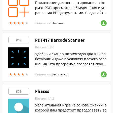
Приложение для конвертирования в фо
рмат PDF, просмотра, объединения и уп
равления PDF документами. Создавайте
отчеты, подборки материалов из различ
★
★
★
★
★
★
★
★
★
★
ных источников, коллекции статей и так
Лицензия:
Платно
далее.
PDF417 Barcode Scanner
iOS
Версия: 5.2.0
Удобный сканер штрихкодов для iOS, ра
ботающий даже в условиях плохого осве
щения. Эта программа позволяет скани
ровать коды, находящиеся под углом от
★
★
★
★
★
★
★
★
★
★
камеры.
Лицензия:
Бесплатно
Phases
iOS
Версия: 1.1.2
Увлекательная игра на основе физики, в
которой вам предстоит преодолевать вс