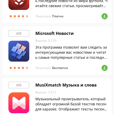
ь последние новости из мира футбола. Ч
итайте свежие статьи, просматривайте
фото и видео с матчей и многое другое,
★
★
★
★
★
★
★
★
★
★
прямо со своего iPhone.
Лицензия:
Платно
Microsoft Новости
iOS
Версия: 3.2.55
Эта программа позволит вам следить за
интересующими вас новостями и читат
ь самые популярные статьи и последни
е новости из лучших источников, в любо
★
★
★
★
★
★
★
★
★
★
й момент.
Лицензия:
Бесплатно
MusiXmatch Музыка и слова
iOS
Версия: 7.9.11
Музыкальный проигрыватель, который
обладает огромной базой текстов песен
для караоке. Отображает тексты песен в