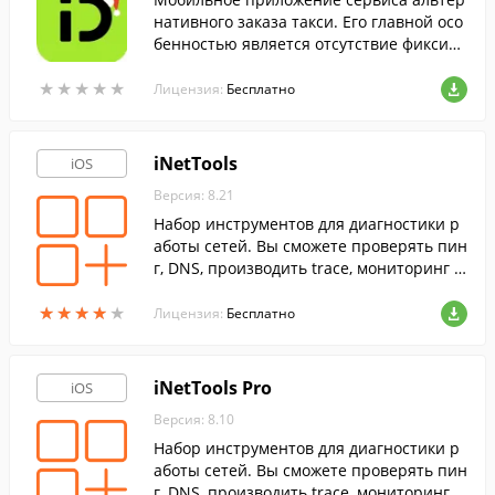
нативного заказа такси. Его главной осо
бенностью является отсутствие фиксиро
ванных тарифов от сервиса: пассажир с
★
★
★
★
★
★
★
★
★
★
ам предлагает цену поездки.
Лицензия:
Бесплатно
iNetTools
iOS
Версия: 8.21
Набор инструментов для диагностики р
аботы сетей. Вы сможете проверять пин
г, DNS, производить trace, мониторинг с
ерверов, сканировать порты и многое д
★
★
★
★
★
★
★
★
★
★
ругое.
Лицензия:
Бесплатно
iNetTools Pro
iOS
Версия: 8.10
Набор инструментов для диагностики р
аботы сетей. Вы сможете проверять пин
г, DNS, производить trace, мониторинг с