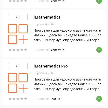
★
★
★
★
★
★
★
★
★
★
тва.
Лицензия:
Бесплатно
iMathematics
iOS
Версия: 4.2.34
Программа для удобного изучения мате
матики. Здесь вы найдете более 1000 ра
зличных формул, определений и теорем
на 120 тем, удобно разбитых по сферам
★
★
★
★
★
★
★
★
★
★
математики.
Лицензия:
Бесплатно
iMathematics Pro
iOS
Версия: 4.2.34
Программа для удобного изучения мате
матики. Здесь вы найдете более 1000 ра
зличных формул, определений и теорем
на 120 тем, удобно разбитых по сферам
★
★
★
★
★
★
★
★
★
★
математики.
Лицензия:
Платно