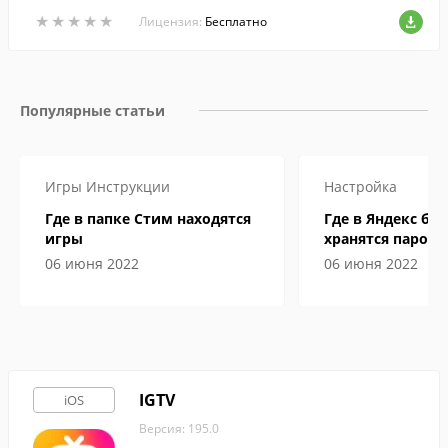
в.
★
★
★
★
★
★
★
★
★
★
Лицензия:
Бесплатно
Популярные статьи
Игры
Инструкции
Настройка
Где в папке Стим находятся
Где в Яндекс бр
игры
хранятся пароли
06 июня 2022
06 июня 2022
IGTV
iOS
Версия: 195.0