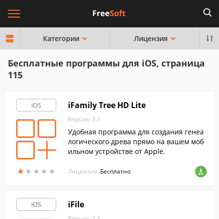
Категории
Лицензия
Бесплатные программы для iOS, страница
115
iFamily Tree HD Lite
iOS
Версия: 3.3
Удобная программа для создания генеа
логического древа прямо на вашем моб
ильном устройстве от Apple.
★
★
★
★
★
★
★
★
★
★
Лицензия:
Бесплатно
iFile
iOS
Версия: 2.3