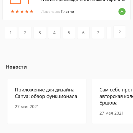
ерверов, сканировать порты и многое д
★
★
★
★
★
★
★
★
★
★
ругое.
Лицензия:
Платно
1
2
3
4
5
6
7
8
9
Новости
Приложение для дизайна
Сам себе прог
Canva: обзор функционала
авторская кол
Ершова
27 мая 2021
27 мая 2021