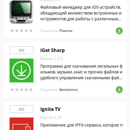
Файловый менеджер для iOS-устройств,
обладающий множеством встроенных и
нструментов для работы с различными
типами файлов, избавляя от необходимо
★
★
★
★
★
★
★
★
★
★
сти установки дополнительного софта.
Лицензия:
Платно
iGet Sharp
iOS
Версия: 1.2.3
Программа для скачивания легальных ф
ильмов, музыки, книг и прочих файлов и
удобного управления скачанными файл
ами.
★
★
★
★
★
★
★
★
★
★
Лицензия:
Бесплатно
Ignite TV
iOS
Версия: 6.10
Приложение для IPTV-сервиса, которое п