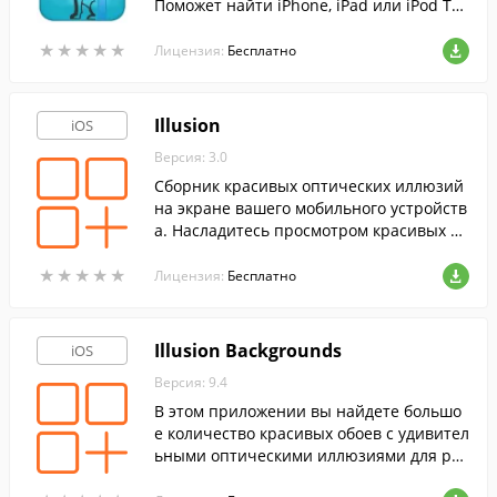
Поможет найти iPhone, iPad или iPod To
uch в случае утери или кражи.
★
★
★
★
★
★
★
★
★
★
Лицензия:
Бесплатно
Illusion
iOS
Версия: 3.0
Сборник красивых оптических иллюзий
на экране вашего мобильного устройств
а. Насладитесь просмотром красивых из
ображений и ошеломляющих иллюзий,
★
★
★
★
★
★
★
★
★
★
а затем поделитесь ими с друзьями.
Лицензия:
Бесплатно
Illusion Backgrounds
iOS
Версия: 9.4
В этом приложении вы найдете большо
е количество красивых обоев с удивител
ьными оптическими иллюзиями для раб
очего стола вашего мобильного устройс