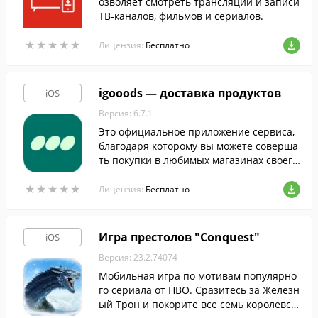
озволяет смотреть трансляции и записи
ТВ-каналов, фильмов и сериалов.
★
★
★
★
★
★
★
★
★
★
Лицензия:
Бесплатно
igooods — доставка продуктов
iOS
Версия: 6.7.1
Это официальное приложение сервиса,
благодаря которому вы можете соверша
ть покупки в любимых магазинах своего
города, прямо с экрана телефона.
★
★
★
★
★
★
★
★
★
★
Лицензия:
Бесплатно
Игра престолов "Conquest"
iOS
Версия: 23.2.74074
Мобильная игра по мотивам популярно
го сериала от HBO. Сразитесь за Железн
ый Трон и покорите все семь королевст