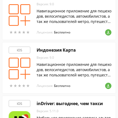
Версия: 9.0
Навигационное приложение для пешехо
дов, велосипедистов, автомобилистов, а
так же пользователей метро, путешеств
ующих по территории Ботсваны.
★
★
★
★
★
★
★
★
★
★
Лицензия:
Бесплатно
Индонезия Карта
iOS
Версия: 9.0
Навигационное приложение для пешехо
дов, велосипедистов, автомобилистов, а
так же пользователей метро, путешеств
ующих по территории Индонезии.
★
★
★
★
★
★
★
★
★
★
Лицензия:
Бесплатно
inDriver: выгоднее, чем такси
iOS
Версия: 5.11.0
Мобильное приложение сервиса альтер