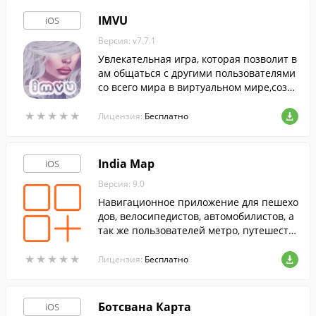
IMVU
iOS
Версия: v7.7.1
Увлекательная игра, которая позволит в
ам общаться с другими пользователями
со всего мира в виртуальном мире,созда
в для этого собственного 3D-аватара.
★
★
★
★
★
★
★
★
★
★
Лицензия:
Бесплатно
India Map
iOS
Версия: 9.0
Навигационное приложение для пешехо
дов, велосипедистов, автомобилистов, а
так же пользователей метро, путешеств
ующих по территории Индии.
★
★
★
★
★
★
★
★
★
★
Лицензия:
Бесплатно
Ботсвана Карта
iOS