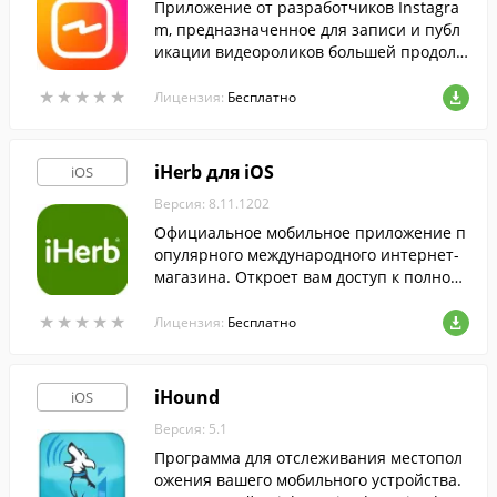
Приложение от разработчиков Instagra
m, предназначенное для записи и публ
икации видеороликов большей продолж
ительности,в сравнении с официальны
★
★
★
★
★
★
★
★
★
★
м клиентом соцсети.
Лицензия:
Бесплатно
iHerb для iOS
iOS
Версия: 8.11.1202
Официальное мобильное приложение п
опулярного международного интернет-
магазина. Откроет вам доступ к полному
каталогу натуральных продуктов для здо
★
★
★
★
★
★
★
★
★
★
ровья и дома, с экрана вашего iPhone.
Лицензия:
Бесплатно
iHound
iOS
Версия: 5.1
Программа для отслеживания местопол
ожения вашего мобильного устройства.