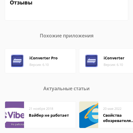
Отзывы
Похожие приложения
iConverter Pro
iConverter
Версия: 6.10
Версия: 6.10
Актуальные статьи
21 ноября 2018
20 мая 2022
Вайбер не работает
Свойства
обозревателя
Internet Explor
находится