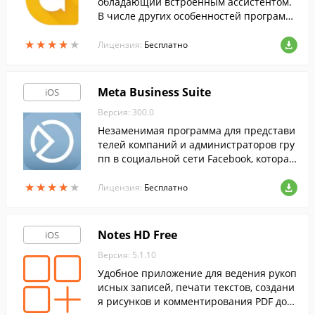
обладающий встроенным ассистентом.
В числе других особенностей программ
ы стоит упомянуть обилие стикеров, сма
★
★
★
★
★
★
★
★
★
★
йликов и поддержку функции быстрых о
Лицензия:
Бесплатно
тветов.
Meta Business Suite
iOS
Версия: 300.0
Незаменимая программа для представи
телей компаний и администраторов гру
пп в социальной сети Facebook, которая
облегчит взаимодействие с пользовател
★
★
★
★
★
★
★
★
★
★
ями.
Лицензия:
Бесплатно
Notes HD Free
iOS
Версия: 5.1.10
Удобное приложение для ведения рукоп
исных записей, печати текстов, создани
я рисунков и комментирования PDF доку