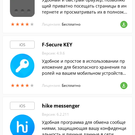
щий приватно посещать страницы в ин
тернете и просматривать их в полноэкр
анном режиме.
★
★
★
★
★
★
★
★
★
★
Лицензия:
Бесплатно
F-Secure KEY
iOS
Версия: 4.9.6
Удобное и простое в использовании пр
иложение для безопасного хранения па
ролей на вашем мобильном устройстве
от Apple.
★
★
★
★
★
★
★
★
★
★
Лицензия:
Бесплатно
hike messenger
iOS
Версия: 6.2.211
Удобная программа для обмена сообще
ниями, защищающая вашу конфиденци
альность и личные данные в сети.