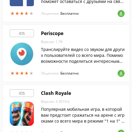
поможет оставаться с друзьями на связ
и и делиться с ними самыми приятным
★
★
★
★
★
★
★
★
★
★
и событиями своей жизни.
Лицензия:
Бесплатно
Periscope
iOS
Версия: 1.78
Транслируйте видео со звуком для други
х пользователей со всего мира. Помимо
возможности поделиться интересными
видео, программа позволяет смотреть т
★
★
★
★
★
★
★
★
★
★
рансляции со всего мира.
Лицензия:
Бесплатно
Clash Royale
iOS
Версия: 3.3074.6
Популярная мобильная игра, в которой
вам предстоит сражаться на арене с игр
оками со всего мира в режиме "1 на 1" и
ли "2 на 2".