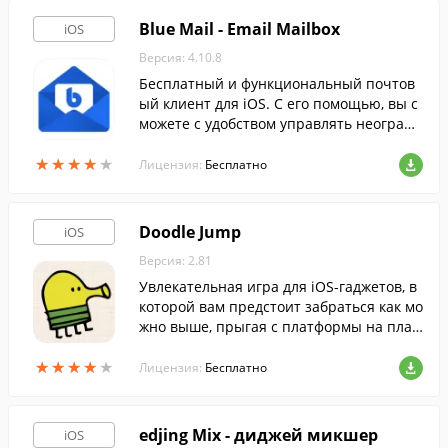
Blue Mail - Email Mailbox
iOS
Версия: 4.10.8
Бесплатный и функциональный почтов
ый клиент для iOS. С его помощью, вы с
можете с удобством управлять неограни
ченным количеством аккаунтов электро
★
★
★
★
★
★
★
★
★
★
нной почты.
Лицензия:
Бесплатно
Doodle Jump
iOS
Версия: 2.81
Увлекательная игра для iOS-гаджетов, в
которой вам предстоит забраться как мо
жно выше, прыгая с платформы на плат
форму и избегая различных препятстви
★
★
★
★
★
★
★
★
★
★
й.
Лицензия:
Бесплатно
edjing Mix - диджей микшер
iOS