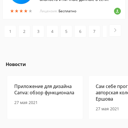
★
★
★
★
★
★
★
★
★
★
Лицензия:
Бесплатно
1
2
3
4
5
6
7
8
9
Новости
Приложение для дизайна
Сам себе прог
Canva: обзор функционала
авторская кол
Ершова
27 мая 2021
27 мая 2021