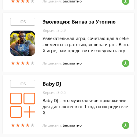
★
★
★
★
★
★
★
★
★
★
Лицензия:
Бесплатно
Эволюция: Битва за Утопию
iOS
Версия: 3.5.9
Увлекательная игра, сочетающая в себе
элементы стратегии, экшена и рпг. В это
й игре, вам предстоит исследовать огро
мный мир, отстроить базу и защищать е
★
★
★
★
★
★
★
★
★
★
е от атак неприятеля.
Лицензия:
Бесплатно
Baby DJ
iOS
Версия: 3.0.5
Baby DJ – это музыкальное приложение
для диск-жокеев от 1 года и их родителе
й.
★
★
★
★
★
★
★
★
★
★
Лицензия:
Бесплатно