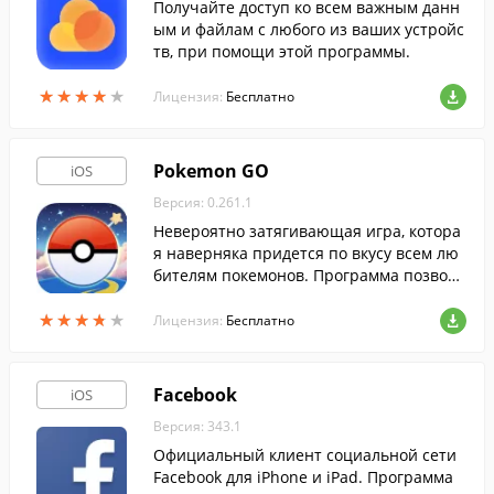
Получайте доступ ко всем важным данн
ым и файлам с любого из ваших устройс
тв, при помощи этой программы.
★
★
★
★
★
★
★
★
★
★
Лицензия:
Бесплатно
Pokemon GO
iOS
Версия: 0.261.1
Невероятно затягивающая игра, котора
я наверняка придется по вкусу всем лю
бителям покемонов. Программа позволи
т вам самостоятельно отправиться на п
★
★
★
★
★
★
★
★
★
★
оиски самых редких покемонов.
Лицензия:
Бесплатно
Facebook
iOS
Версия: 343.1
Официальный клиент социальной сети
Facebook для iPhone и iPad. Программа