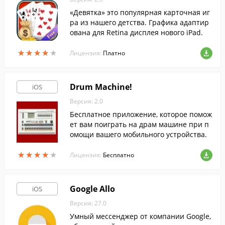
«Девятка» это популярная карточная иг
ра из нашего детства. Графика адаптир
ована для Retina дисплея нового iPad.
★
★
★
★
★
★
★
★
★
★
Лицензия:
Платно
Drum Machine!
iOS
Версия: 2.0
Бесплатное приложение, которое помож
ет вам поиграть на драм машине при п
омощи вашего мобильного устройства.
★
★
★
★
★
★
★
★
★
★
Лицензия:
Бесплатно
Google Allo
iOS
Версия: 27.0
Умный мессенджер от компании Google,