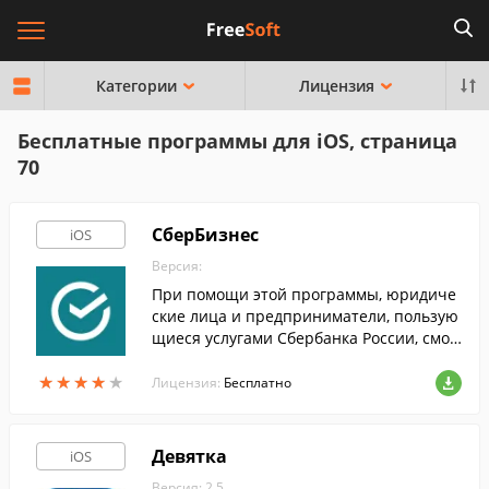
Категории
Лицензия
Бесплатные программы для iOS, страница
70
СберБизнес
iOS
Версия:
При помощи этой программы, юридиче
ские лица и предприниматели, пользую
щиеся услугами Сбербанка России, смог
ут контролировать движение финансов
★
★
★
★
★
★
★
★
★
★
и управлять счетами компании в любой
Лицензия:
Бесплатно
момент.
Девятка
iOS
Версия: 2.5