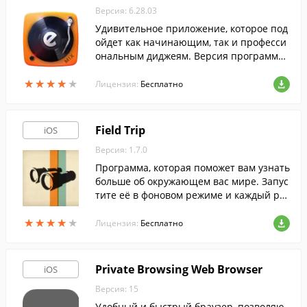
Версия: 6.28.03
Удивительное приложение, которое под
ойдет как начинающим, так и професси
ональным диджеям. Версия программы
для iOS_устройств.
★
★
★
★
★
★
★
★
★
★
Лицензия:
Бесплатно
Field Trip
iOS
Версия: 1.7.0
Программа, которая поможет вам узнать
больше об окружающем вас мире. Запус
тите её в фоновом режиме и каждый ра
з, когда вы будете проходить мимо инте
★
★
★
★
★
★
★
★
★
★
ресного места - программа уведомит ва
Лицензия:
Бесплатно
с об этом.
Private Browsing Web Browser
iOS
Версия: 15
Удобный и быстрый браузер, позволяю