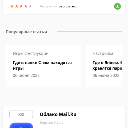
ментов.
★
★
★
★
★
★
★
★
★
★
Лицензия:
Бесплатно
Популярные статьи
Игры
Инструкции
Настройка
Где в папке Стим находятся
Где в Яндекс бр
игры
хранятся пароли
06 июня 2022
06 июня 2022
Облако Mail.Ru
iOS
Версия: 8.26.0