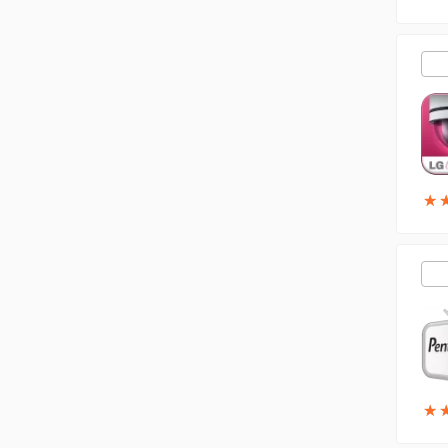
★
★
★
★