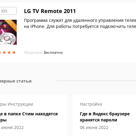
LG TV Remote 2011
iOS
Программа служит для удаленного управления телеви
на iPhone. Для работы потребуется подключить телев
★
★
★
★
★
★
★
★
Лицензия:
Бесплатно
лярные статьи
гры
Инструкции
Настройка
е в папке Стим находятся
Где в Яндекс браузере
гры
хранятся пароли
 июня 2022
06 июня 2022