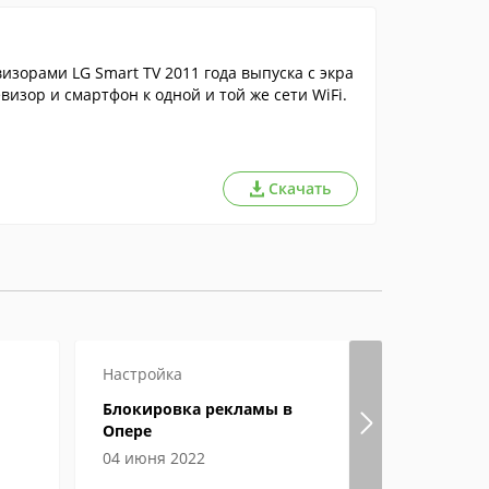
зорами LG Smart TV 2011 года выпуска с экра
изор и смартфон к одной и той же сети WiFi.
Скачать
Настройка
Настройка
Блокировка рекламы в
Гугл хром
Опере
страницы
04 июня 2022
04 июня 2