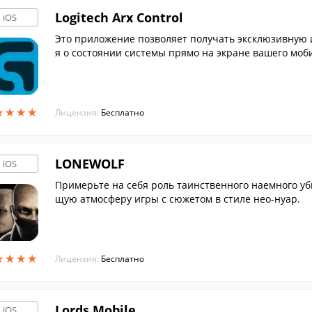
Logitech Arx Control
iOS
Это приложение позволяет получать эксклюзивную 
я о состоянии системы прямо на экране вашего моби
★
★
★
★
★
★
★
★
Лицензия:
Бесплатно
LONEWOLF
iOS
Примерьте на себя роль таинственного наемного у
щую атмосферу игры с сюжетом в стиле нео-нуар.
★
★
★
★
★
★
★
★
Лицензия:
Бесплатно
Lords Mobile
iOS