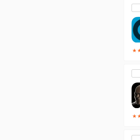
★
★
★
★