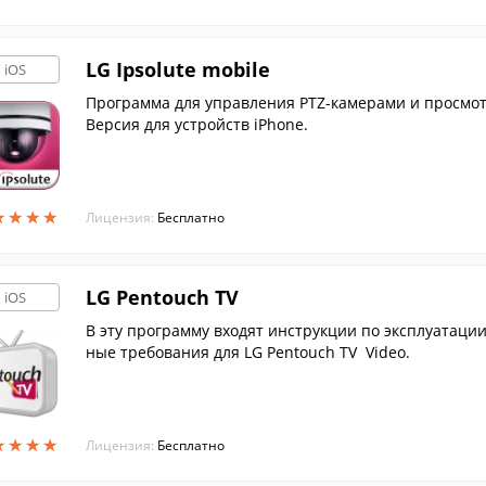
LG Ipsolute mobile
iOS
Программа для управления PTZ-камерами и просмот
Версия для устройств iPhone.
★
★
★
★
★
★
★
★
Лицензия:
Бесплатно
LG Pentouch TV
iOS
В эту программу входят инструкции по эксплуатации
ные требования для LG Pentouch TV Video.
★
★
★
★
★
★
★
★
Лицензия:
Бесплатно