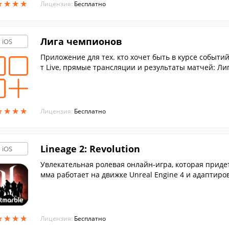
★
★
★
★
★
★
★
★
Лицензия:
Бесплатно
Лига чемпионов
iOS
Приложение для тех. кто хочет быть в курсе событий, происходящих Лиге 
т Live, прямые трансляции и результаты матчей: Л
★
★
★
★
★
★
★
★
Лицензия:
Бесплатно
Lineage 2: Revolution
iOS
Увлекательная ролевая онлайн-игра, которая придет
мма работает на движке Unreal Engine 4 и адаптиро
кранами.
★
★
★
★
★
★
★
★
Лицензия:
Бесплатно