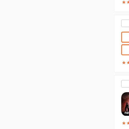
★
★
★
★
★
★