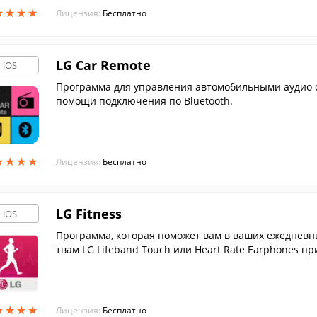
★
★
★
★
★
★
★
★
Лицензия:
Бесплатно
LG Car Remote
iOS
Программа для управления автомобильными аудио с
помощи подключения по Bluetooth.
★
★
★
★
★
★
★
★
Лицензия:
Бесплатно
LG Fitness
iOS
Программа, которая поможет вам в ваших ежедневны
твам LG Lifeband Touch или Heart Rate Earphones пр
★
★
★
★
★
★
★
★
Лицензия:
Бесплатно