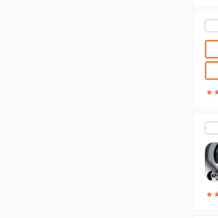
★
★
★
★