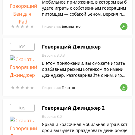
Мобильное приложение, в котором вы б
удете играть с собственным говорящим
питомцем — собакой Беном. Версия про
граммы, предназначенная для iPad.
★
★
★
★
★
★
★
★
★
★
Лицензия:
Бесплатно
Говорящий Джинджер
iOS
Версия: 3.0.3
В этом приложении, вы сможете играть
с забавным рыжим котёнком по имени
Джинджер. Разговаривайте с ним, играй
те в веселые мини-игры и записывайте
★
★
★
★
★
★
★
★
★
★
смешные видео для друзей.
Лицензия:
Платно
Говорящий Джинджер 2
iOS
Версия: 3.0
Яркая и красочная мобильная игра,в кот
орой вы будете праздновать день рожде