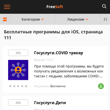
Категории
Лицензия
Бесплатные программы для iOS, страница
111
Госуслуги.COVID трекер
iOS
Версия: 1.0.5
При помощи этой программы, вы будете
получать уведомления о возможных кон
тактах с людьми, заболевшими COVID-1
9.
★
★
★
★
★
★
★
★
★
★
Лицензия:
Бесплатно
Госуслуги.Дети
iOS
Версия: 1.0.4