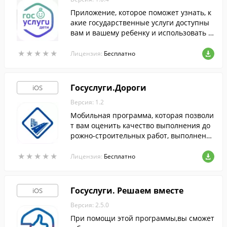
Приложение, которое поможет узнать, к
акие государственные услуги доступны
вам и вашему ребенку и использовать и
х в любое удобное время.
★
★
★
★
★
★
★
★
★
★
Лицензия:
Бесплатно
Госуслуги.Дороги
iOS
Версия: 1.2
Мобильная программа, которая позволи
т вам оценить качество выполнения до
рожно-строительных работ, выполнены
х в рамках проекта "Безопасные и качес
★
★
★
★
★
★
★
★
★
★
твенные автомобильные дороги".
Лицензия:
Бесплатно
Госуслуги. Решаем вместе
iOS
Версия: 2.5.0
При помощи этой программы,вы сможет