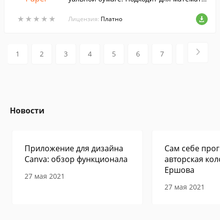
ческих и инженерных записей, координ
★
★
★
★
★
★
★
★
★
★
ат, и пр.
Лицензия:
Платно
1
2
3
4
5
6
7
8
9
Новости
Приложение для дизайна
Сам себе прог
Canva: обзор функционала
авторская кол
Ершова
27 мая 2021
27 мая 2021