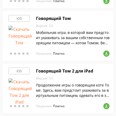
★
★
★
★
★
★
★
★
★
★
ане вашего планшета.
Лицензия:
Платно
Говорящий Том
iOS
Версия: 3.9
Мобильная игра, в которой вам предсто
ит ухаживать за вашим собственным гов
орящим питомцем — котом Томом. Верс
ия игры, предназначенная для iPhone и
★
★
★
★
★
★
★
★
★
★
iPod Touch.
Лицензия:
Платно
Говорящий Том 2 для iPad
iOS
Версия: 5.5
Продолжение игры о говорящем коте То
ме. Здесь, вам предстоит ухаживать за в
иртуальным питомцем, одевать его в за
бавные костюмы и записывать смешны
★
★
★
★
★
★
★
★
★
★
е видео для друзей.
Лицензия:
Платно