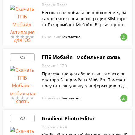
Версия: После
Бесплатное мобильное приложение для
самостоятельной регистрации SIM-карт
от Газпромбанк Мобайл. Версия програ
ммы, предназначенная для iPhone.
★
★
★
★
★
★
★
★
★
★
Лицензия:
Бесплатно
ГПБ Мобайл - мобильная связь
iOS
Версия: 1.17.0
Приложение для абонентов сотового оп
ератора Газпромбанк Мобайл. Поможет
получить актуальную информацию о де
йствующих тарифах и контролировать б
★
★
★
★
★
★
★
★
★
★
аланс, с экрана смартфона.
Лицензия:
Бесплатно
Gradient Photo Editor
iOS
Версия: 2.4.24
Удобный и мощный фоторедактор для iP