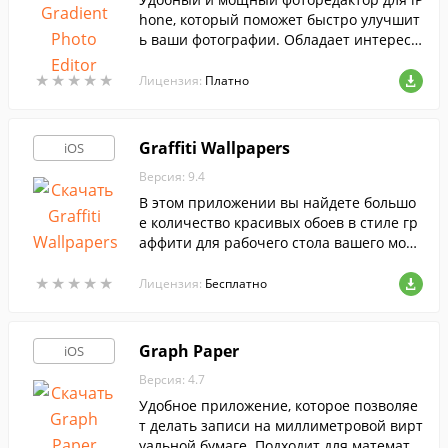
hone, который поможет быстро улучшит
ь ваши фотографии. Обладает интересн
ой функцией - позволяет проверить, на
★
★
★
★
★
★
★
★
★
★
кого из знаменитостей вы похожи.
Лицензия:
Платно
Graffiti Wallpapers
iOS
Версия: 9.4
В этом приложении вы найдете большо
е количество красивых обоев в стиле гр
аффити для рабочего стола вашего моби
льного устройства.
★
★
★
★
★
★
★
★
★
★
Лицензия:
Бесплатно
Graph Paper
iOS
Версия: 4.7
Удобное приложение, которое позволяе
т делать записи на миллиметровой вирт
уальной бумаге. Подходит для математи