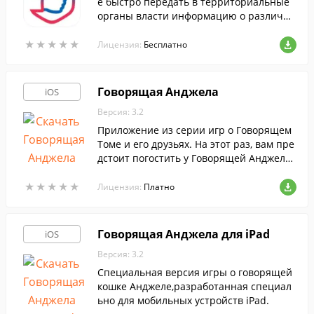
е быстро передать в территориальные
органы власти информацию о различн
ых проблемах, обнаруженных в городе.
★
★
★
★
★
★
★
★
★
★
Лицензия:
Бесплатно
Говорящая Анджела
iOS
Версия: 3.2
Приложение из серии игр о Говорящем
Томе и его друзьях. На этот раз, вам пре
дстоит погостить у Говорящей Анджелы
в Париже.
★
★
★
★
★
★
★
★
★
★
Лицензия:
Платно
Говорящая Анджела для iPad
iOS
Версия: 3.2
Специальная версия игры о говорящей
кошке Анджеле,разработанная специал
ьно для мобильных устройств iPad.