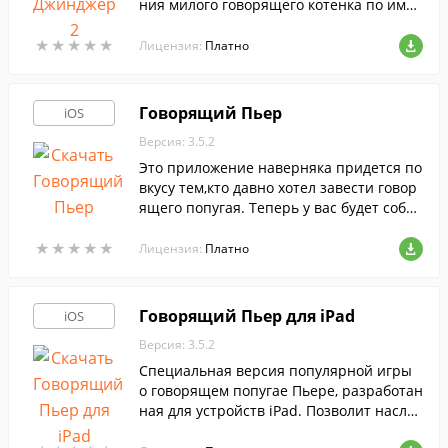
ния милого говорящего котенка по имен
и Джинджер.
★
★
★
★
★
★
★
★
★
★
Лицензия:
Платно
Говорящий Пьер
iOS
Версия: 3.5.2
Это приложение наверняка придется по
вкусу тем,кто давно хотел завести говор
ящего попугая. Теперь у вас будет собст
венный виртуальный говорящий попуга
★
★
★
★
★
★
★
★
★
★
й — Пьер.
Лицензия:
Платно
Говорящий Пьер для iPad
iOS
Версия: 3.5.2
Специальная версия популярной игры
о говорящем попугае Пьере, разработан
ная для устройств iPad. Позволит насла
ждаться любимой игрой,на большом экр