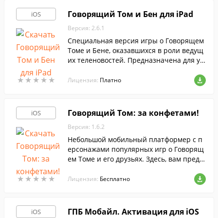
Говорящий Том и Бен для iPad
iOS
Версия: 2.6.1
Специальная версия игры о Говорящем
Томе и Бене, оказавшихся в роли ведущ
их теленовостей. Предназначена для ус
тройств iPad.
★
★
★
★
★
★
★
★
★
★
Лицензия:
Платно
Говорящий Том: за конфетами!
iOS
Версия: 1.6.2
Небольшой мобильный платформер с п
ерсонажами популярных игр о Говорящ
ем Томе и его друзьях. Здесь, вам предс
тоит пробежать по множеству разлиных
★
★
★
★
★
★
★
★
★
★
локаций и вернуть похищенные конфет
Лицензия:
Бесплатно
ы.
ГПБ Мобайл. Активация для iOS
iOS