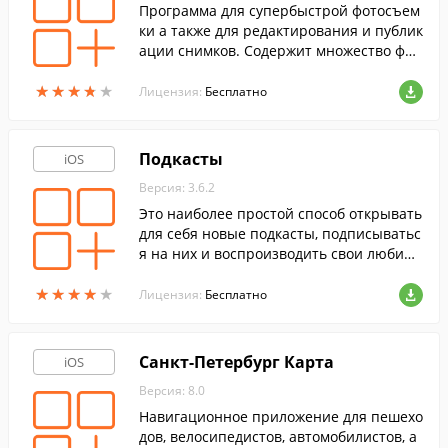
Программа для супербыстрой фотосъем
ки а также для редактирования и публик
ации снимков. Содержит множество фил
ьтров.
★
★
★
★
★
★
★
★
★
★
Лицензия:
Бесплатно
Подкасты
iOS
Версия: 3.6.2
Это наиболее простой способ открывать
для себя новые подкасты, подписыватьс
я на них и воспроизводить свои любим
ые подкасты на iPhone, iPad и iPod touc
★
★
★
★
★
★
★
★
★
★
h.
Лицензия:
Бесплатно
Санкт-Петербург Карта
iOS
Версия: 8.0
Навигационное приложение для пешехо
дов, велосипедистов, автомобилистов, а