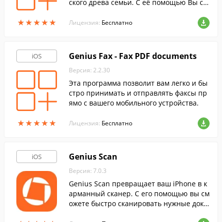
ского древа семьи. С её помощью Вы со
здадите подробный список членов семь
★
★
★
★
★
★
★
★
★
★
и.
Лицензия:
Бесплатно
Genius Fax - Fax PDF documents
iOS
Версия: 2.2.30
Эта программа позволит вам легко и бы
стро принимать и отправлять факсы пр
ямо с вашего мобильного устройства.
★
★
★
★
★
★
★
★
★
★
Лицензия:
Бесплатно
Genius Scan
iOS
Версия: 7.0.3
Genius Scan превращает ваш iPhone в к
арманный сканер. С его помощью вы см
ожете быстро сканировать нужные доку
менты и сохранять сканы в форматах JP