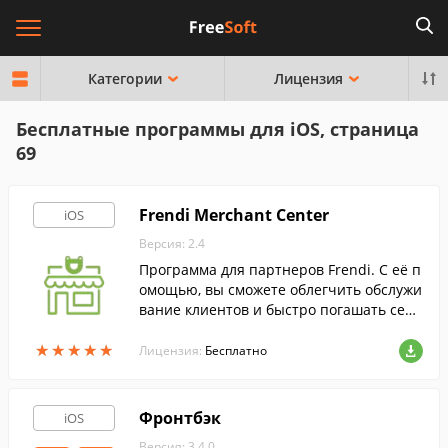
Категории
Лицензия
Бесплатные программы для iOS, страница
69
Frendi Merchant Center
iOS
Версия: 2.4
Программа для партнеров Frendi. С её п
омощью, вы сможете облегчить обслужи
вание клиентов и быстро погашать серт
ификаты прямо со своего iPhone, iPad ил
★
★
★
★
★
★
★
★
★
★
и iPod Touch.
Лицензия:
Бесплатно
Фронтбэк
iOS
Версия: 3.4.0