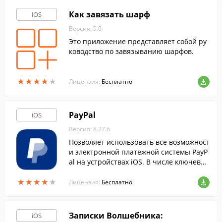
Как завязать шарф
iOS
Версия: 5.0
Это приложение представляет собой ру
ководство по завязыванию шарфов.
★
★
★
★
★
★
★
★
★
★
Лицензия:
Бесплатно
PayPal
iOS
Версия: 8.27.6
Позволяет использовать все возможност
и электронной платежной системы PayP
al на устройствах iOS. В числе ключевых
особенностей программы - высокая сте
★
★
★
★
★
★
★
★
★
★
пень защиты данных банковских карт.
Лицензия:
Бесплатно
Записки Волшебника:
iOS