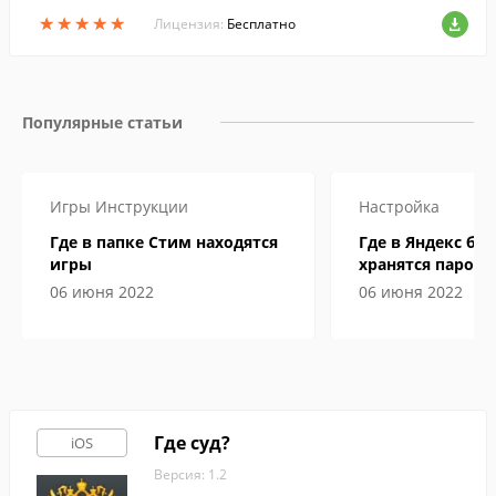
ленных врагов.
★
★
★
★
★
★
★
★
★
★
Лицензия:
Бесплатно
Популярные статьи
Игры
Инструкции
Настройка
Где в папке Стим находятся
Где в Яндекс бр
игры
хранятся пароли
06 июня 2022
06 июня 2022
Где суд?
iOS
Версия: 1.2