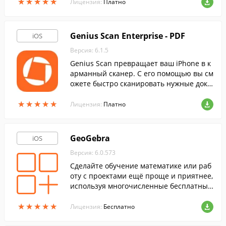
★
★
★
★
★
★
★
★
★
★
EG или PDF.
Лицензия:
Платно
Genius Scan Enterprise - PD‪F
iOS
Версия: 6.1.5
Genius Scan превращает ваш iPhone в к
арманный сканер. С его помощью вы см
ожете быстро сканировать нужные доку
менты и сохранять сканы в форматах JP
★
★
★
★
★
★
★
★
★
★
EG или PDF.
Лицензия:
Платно
GeoGebra
iOS
Версия: 6.0.573
Сделайте обучение математике или раб
оту с проектами ещё проще и приятнее,
используя многочисленные бесплатные
инструменты, входящие в состав данно
★
★
★
★
★
★
★
★
★
★
й программы.
Лицензия:
Бесплатно