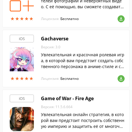
телей фотографий и невероятных виде
о. С её помощью, вы сможете создавать
собственные уникальные творения с дв
★
★
★
★
★
★
★
★
★
★
ойной экспозицией при помощи своего
Лицензия:
Бесплатно
iPhone или iPad в любой момент.
Gachaverse
iOS
Версия: 3.0
Увлекательная и красочная ролевая игр
а, в которой вам предстоит создать собс
твенного персонажа в аниме-стиле и сп
асти вселенную Gacha в захватывающе
★
★
★
★
★
★
★
★
★
★
м приключении.
Лицензия:
Бесплатно
Game of War - Fire Age
iOS
Версия: 11.5.6.664
Увлекательная онлайн стратегия, в кото
рой вам предстоит построить собственн
ую империю и защитить её от многочис