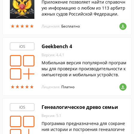
Приложение позволяет найти справочн
ую информацию о любом из 113 арбитр
ажных судов Российской Федерации.
★
★
★
★
★
★
★
★
★
★
Лицензия:
Бесплатно
Geekbench 4
iOS
Версия: 4.4.1
Мобильная версия популярной програм
мы для проверки производительности к
омпьютеров и мобильных устройств.
★
★
★
★
★
★
★
★
★
★
Лицензия:
Платно
Генеалогическое древо семьи
iOS
Версия: 5.1
Программа предназначена для сохране
ния истории и построения генеалогиче