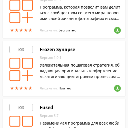
Программа, которая позволит вам делит
ься с сообществом со всего мира новост
ями своей жизни в фотографиях и смотр
еть снимки людей со всего мира.
★
★
★
★
★
★
★
★
★
★
Лицензия:
Бесплатно
Frozen Synapse
iOS
Версия: 1.0.1
Увлекательная пошаговая стратегия, об
ладающая оригинальным оформление
м, затягивающим игровым процессом и
разнообразием игровых режимов.
★
★
★
★
★
★
★
★
★
★
Лицензия:
Платно
Fused
iOS
Версия: 3.7
Незаменимая программа для всех люби