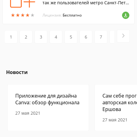
так же пользователей метро Санкт-Пете
рбурга.
★
★
★
★
★
★
★
★
★
★
Лицензия:
Бесплатно
1
2
3
4
5
6
7
8
9
Новости
Приложение для дизайна
Сам себе прог
Canva: обзор функционала
авторская кол
Ершова
27 мая 2021
27 мая 2021