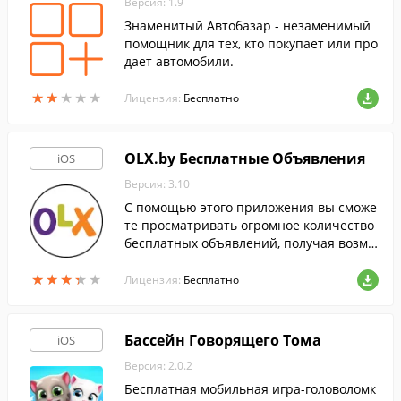
Версия: 1.9
Знаменитый Автобазар - незаменимый
помощник для тех, кто покупает или про
дает автомобили.
★
★
★
★
★
★
★
★
★
★
Лицензия:
Бесплатно
OLX.by Бесплатные Объявления
iOS
Версия: 3.10
С помощью этого приложения вы сможе
те просматривать огромное количество
бесплатных объявлений, получая возмо
жность ку…
★
★
★
★
★
★
★
★
★
★
Лицензия:
Бесплатно
Бассейн Говорящего Тома
iOS
Версия: 2.0.2
Бесплатная мобильная игра-головоломк