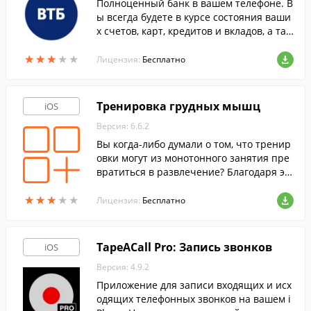
Полноценный банк в вашем телефоне. В
ы всегда будете в курсе состояния ваши
х счетов, карт, кредитов и вкладов, а так
же сможете проводить банковские опер
★
★
★
★
★
★
★
★
★
★
ации прямо с экрана мобильного телеф
Лицензия:
Бесплатно
она.
Тренировка грудных мышц
iOS
Версия: 6.6.2
Вы когда-либо думали о том, что тренир
овки могут из монотонного занятия пре
вратиться в развлечение? Благодаря эт
ому приложению вы сможете заниматьс
★
★
★
★
★
★
★
★
★
★
я где, когда и как вам угодно!
Лицензия:
Бесплатно
TapeACall Pro: Запись звонков
iOS
Версия: 4.9.2
Приложение для записи входящих и исх
одящих телефонных звонков на вашем i