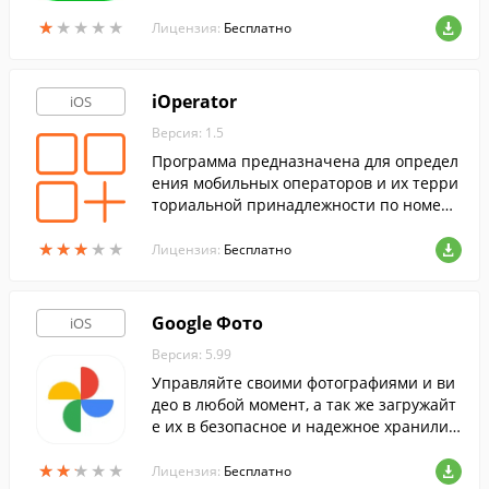
ятствуя использованию стандартной ве
★
★
★
★
★
★
★
★
★
★
рсии WhatsApp на вашем iPhone.
Лицензия:
Бесплатно
iOperator
iOS
Версия: 1.5
Программа предназначена для определ
ения мобильных операторов и их терри
ториальной принадлежности по номера
м телефона.
★
★
★
★
★
★
★
★
★
★
Лицензия:
Бесплатно
Google Фото
iOS
Версия: 5.99
Управляйте своими фотографиями и ви
део в любой момент, а так же загружайт
е их в безопасное и надежное хранили
ще со своего мобильного устройства в л
★
★
★
★
★
★
★
★
★
★
юбой момент.
Лицензия:
Бесплатно