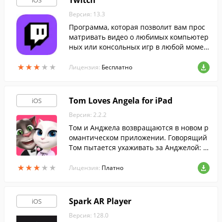
Twitch
iOS
Версия: 13.3
Программа, которая позволит вам прос
матривать видео о любимых компьютер
ных или консольных игр в любой момен
т.
★
★
★
★
★
★
★
★
★
★
Лицензия:
Бесплатно
Tom Loves Angela for iPad
iOS
Версия: 2.2.2
Том и Анджела возвращаются в новом р
омантическом приложении. Говорящий
Том пытается ухаживать за Анджелой: п
овторяет ей твои слова, распевает песе
★
★
★
★
★
★
★
★
★
★
нку, разговаривает с ней и дарит подар
Лицензия:
Платно
ки.
Spark AR Player
iOS
Версия: 128.0