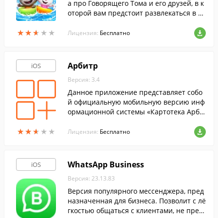
а про Говорящего Тома и его друзей, в к
оторой вам предстоит развлекаться в ак
вапарке.
★
★
★
★
★
★
★
★
★
★
Лицензия:
Бесплатно
Арбитр
iOS
Версия: 3.4
Данное приложение представляет собо
й официальную мобильную версию инф
ормационной системы «Картотека Арби
тражных Дел» Высшего Арбитражного С
★
★
★
★
★
★
★
★
★
★
уда Российской Федерации.
Лицензия:
Бесплатно
WhatsApp Business
iOS
Версия: 23.13.83
Версия популярного мессенджера, пред
назначенная для бизнеса. Позволит с лё
гкостью общаться с клиентами, не преп