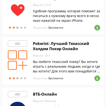
Версия: 2.9.9
Удобная программа, которая поможет за
писаться к нужному врачу всего в неско
лько нажатий на экран iPhone.
★
★
★
★
★
★
★
★
★
★
Лицензия:
Бесплатно
Pokerist: Лучший Техасский
iOS
Холдем Покер Онлайн
Версия: 29.9
Вы любите техасский покер? Вы хотите
играть с реальными людьми, когда и где
вы хотите? Для этого вам понадобится в
сего лишь ваше IOS устройство и подкл
★
★
★
★
★
★
★
★
★
★
Лицензия:
Бесплатно
ючение к Интернет.
ВТБ-Онлайн
iOS
Версия: Web-вер