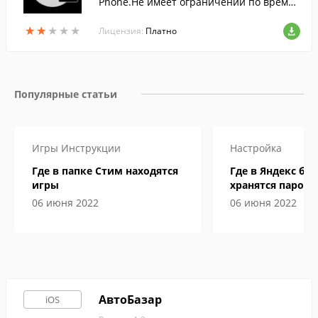
Phone.Не имеет ограничений по времен
и записи вызова.
★
★
★
★
★
★
★
★
★
★
Лицензия:
Платно
Популярные статьи
Игры
Инструкции
Настройка
Где в папке Стим находятся
Где в Яндекс бр
игры
хранятся пароли
06 июня 2022
06 июня 2022
АвтоБазар
iOS