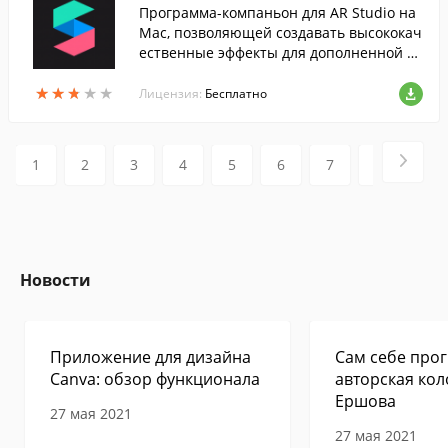
Программа-компаньон для AR Studio на
Mac, позволяющей создавать высококач
ественные эффекты для дополненной р
еальности для камеры Facebook.
★
★
★
★
★
★
★
★
★
★
Лицензия:
Бесплатно
1
2
3
4
5
6
7
8
9
Новости
Приложение для дизайна
Сам себе прог
Canva: обзор функционала
авторская кол
Ершова
27 мая 2021
27 мая 2021