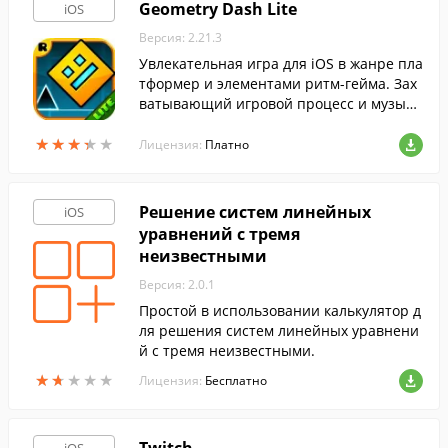
Geometry Dash Lite
iOS
Версия: 2.21.3
Увлекательная игра для iOS в жанре пла
тформер и элементами ритм-гейма. Зах
ватывающий игровой процесс и музыка
льное сопровождение делает её идеаль
★
★
★
★
★
★
★
★
★
★
ным вариантом для детей и для взросл
Лицензия:
Платно
ых.
Решение систем линейных
iOS
уравнений с тремя
неизвестными
Версия: 2.0.1
Простой в использовании калькулятор д
ля решения систем линейных уравнени
й с тремя неизвестными.
★
★
★
★
★
★
★
★
★
★
Лицензия:
Бесплатно