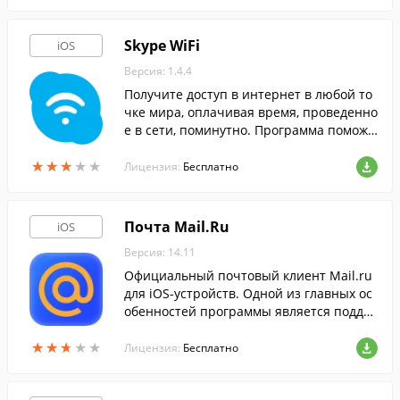
Skype WiFi
iOS
Версия: 1.4.4
Получите доступ в интернет в любой то
чке мира, оплачивая время, проведенно
е в сети, поминутно. Программа поможе
т людям, часто выезжающим за границ
★
★
★
★
★
★
★
★
★
★
у, использовать огромное количество Wi
Лицензия:
Бесплатно
Fi-зон по всему миру, оплачивая их со св
оего счета Skype.
Почта Mail.Ru
iOS
Версия: 14.11
Официальный почтовый клиент Mail.ru
для iOS-устройств. Одной из главных ос
обенностей программы является подде
ржка почтовых ящиков других почтовых
★
★
★
★
★
★
★
★
★
★
сервисов.
Лицензия:
Бесплатно