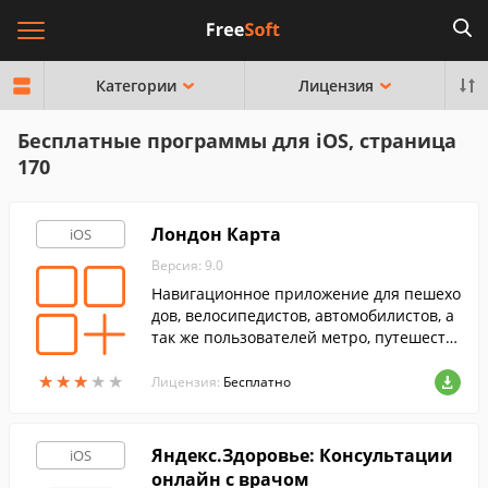
Категории
Лицензия
Бесплатные программы для iOS, страница
170
Лондон Карта
iOS
Версия: 9.0
Навигационное приложение для пешехо
дов, велосипедистов, автомобилистов, а
так же пользователей метро, путешеств
ующих по территории Лондона.
★
★
★
★
★
★
★
★
★
★
Лицензия:
Бесплатно
Яндекс.Здоровье: Консультации
iOS
онлайн с врачом