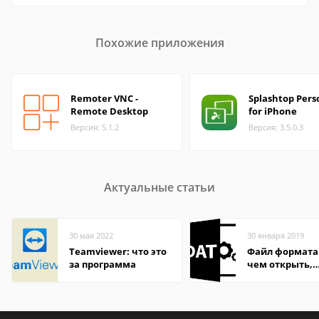
Похожие приложения
Remoter VNC -
Splashtop Pers
Remote Desktop
for iPhone
Версия: 5.1.2
Версия: 3.5.0.3
Актуальные статьи
30 мая 2022
30 января 2019
Teamviewer: что это
Файл формата
за программа
чем открыть,
описание,
особенности