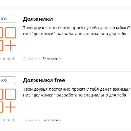
Должники
iOS
Твои друзья постоянно просят у тебя денег взаймы?
ние "должники" разработано специально для тебя.
★
★
★
★
★
★
★
★
Лицензия:
Бесплатно
Должники free
iOS
Твои друзья постоянно просят у тебя денег взаймы?
ние "должники" разработано специально для тебя.
★
★
★
★
★
★
★
★
Лицензия:
Бесплатно