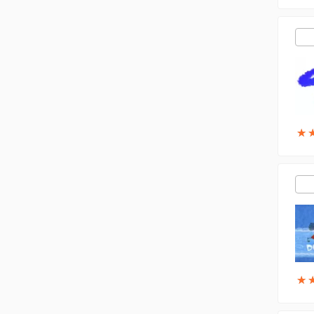
★
★
★
★