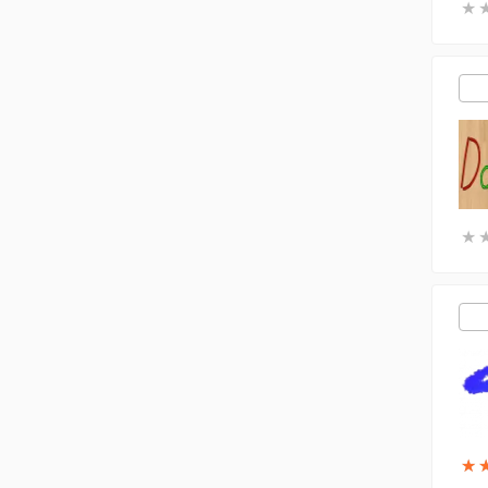
★
★
★
★
★
★