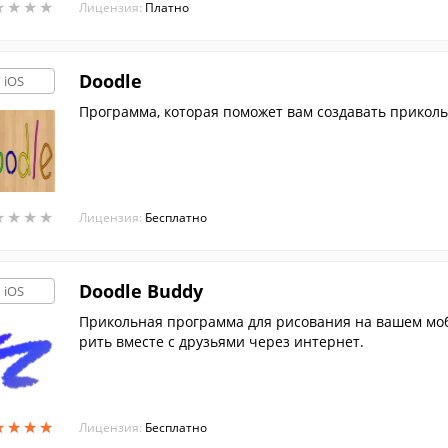
★
★
★
★
★
★
★
★
Лицензия:
Платно
Doodle
iOS
Программа, которая поможет вам создавать прикол
★
★
★
★
★
★
★
★
Лицензия:
Бесплатно
Doodle Buddy
iOS
Прикольная программа для рисования на вашем моб
рить вместе с друзьями через интернет.
★
★
★
★
★
★
★
★
Лицензия:
Бесплатно