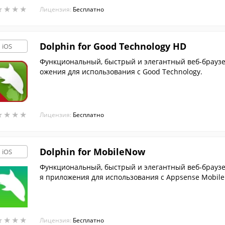
★
★
★
★
★
★
★
★
Лицензия:
Бесплатно
Dolphin for Good Technology HD
iOS
Функциональный, быстрый и элегантный веб-браузер
ожения для использования c Good Technology.
★
★
★
★
★
★
★
★
Лицензия:
Бесплатно
Dolphin for MobileNow
iOS
Функциональный, быстрый и элегантный веб-браузер
я приложения для использования c Appsense Mobile
★
★
★
★
★
★
★
★
Лицензия:
Бесплатно