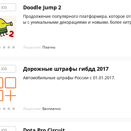
Doodle Jump 2
iOS
Продолжение популярного платформера, которое от
ы с уникальными декорациями и новыми, более хи
★
★
★
★
★
★
★
★
Лицензия:
Платно
Дорожные штрафы гибдд 2017
iOS
Автомобильные штрафы России c 01.01.2017.
★
★
★
★
★
★
★
★
Лицензия:
Бесплатно
Dota Pro Circuit
iOS