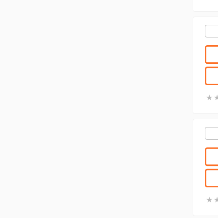
★
★
★
★