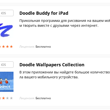
Doodle Buddy for iPad
iOS
Прикольная программа для рисования на вашем моби
м творить вместе с друзьями через интернет.
★
★
★
★
★
★
★
★
Лицензия:
Бесплатно
Doodle Wallpapers Collection
iOS
В этом приложении вы найдете большое количество
ла вашего мобильного устройства.
★
★
★
★
★
★
★
★
Лицензия:
Бесплатно