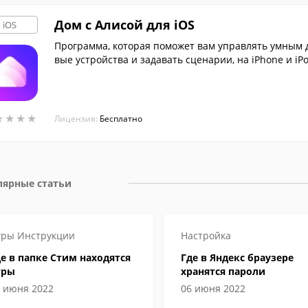
Дом с Алисой для iOS
iOS
Программа, которая поможет вам управлять умным д
вые устройства и задавать сценарии, на iPhone и iP
★
★
★
★
★
★
★
★
Лицензия:
Бесплатно
лярные статьи
гры
Инструкции
Настройка
е в папке Стим находятся
Где в Яндекс браузере
гры
хранятся пароли
 июня 2022
06 июня 2022