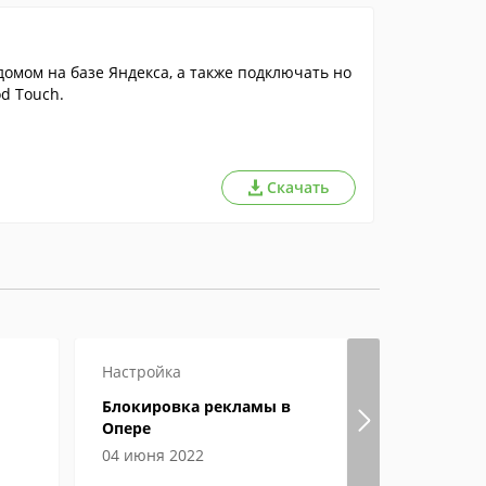
омом на базе Яндекса, а также подключать но
od Touch.
Скачать
Настройка
Настройка
Блокировка рекламы в
Гугл хром
Опере
страницы
04 июня 2022
04 июня 2