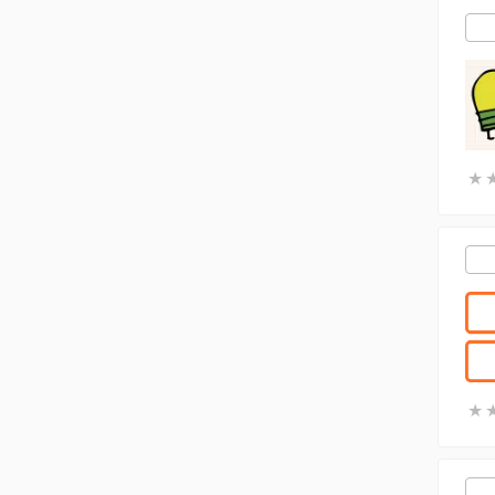
★
★
★
★