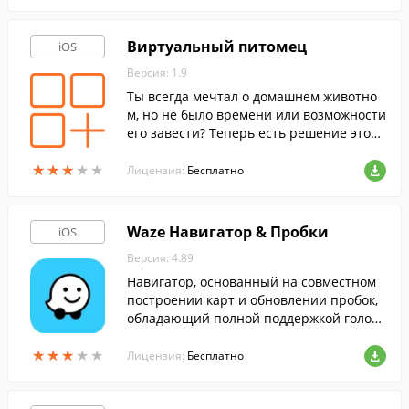
Виртуальный питомец
iOS
Версия: 1.9
Ты всегда мечтал о домашнем животно
м, но не было времени или возможности
его завести? Теперь есть решение этой
проблеме. Милый питомец на экране м
★
★
★
★
★
★
★
★
★
★
обильного устройства.
Лицензия:
Бесплатно
Waze Навигатор & Пробки
iOS
Версия: 4.89
Навигатор, основанный на совместном
построении карт и обновлении пробок,
обладающий полной поддержкой голосо
вой навигации.
★
★
★
★
★
★
★
★
★
★
Лицензия:
Бесплатно