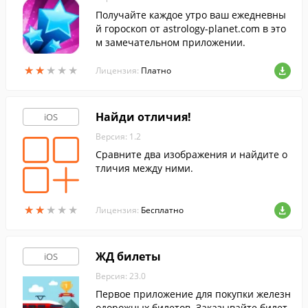
Получайте каждое утро ваш ежедневны
й гороскоп от astrology-planet.com в это
м замечательном приложении.
★
★
★
★
★
★
★
★
★
★
Лицензия:
Платно
Найди отличия!
iOS
Версия: 1.2
Сравните два изображения и найдите о
тличия между ними.
★
★
★
★
★
★
★
★
★
★
Лицензия:
Бесплатно
ЖД билеты
iOS
Версия: 23.0
Первое приложение для покупки железн
одорожных билетов. Заказывайте билет