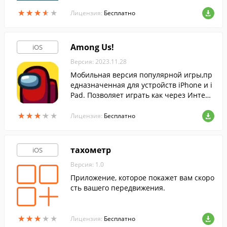
юбимым персонажам одолеть коварных
★
★
★
★
★
★
★
★
★
★
свиней и спасти украденные яйца.
Лицензия:
Бесплатно
Among Us!
iOS
Версия: 2023.11.28
Мобильная версия популярной игры,пр
едназначенная для устройств iPhone и i
Pad. Позволяет играть как через Интерн
ет, так и в локальном мультиплеере по
★
★
★
★
★
★
★
★
★
★
Wi-Fi.
Лицензия:
Бесплатно
тахометр
iOS
Версия: 1.0
Приложение, которое покажет вам скоро
сть вашего передвижения.
★
★
★
★
★
★
★
★
★
★
Лицензия:
Бесплатно