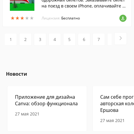
на поезд в своем iPhone, оплачивайте з
аказ банковской картой, проходите элек
★
★
★
★
★
★
★
★
★
★
тронную регистрацию прямо в мобильн
Лицензия:
Бесплатно
ом приложении.
1
2
3
4
5
6
7
8
9
Новости
Приложение для дизайна
Сам себе прог
Canva: обзор функционала
авторская кол
Ершова
27 мая 2021
27 мая 2021