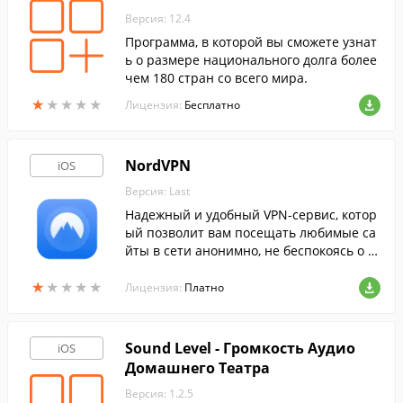
Версия: 12.4
Программа, в которой вы сможете узнат
ь о размере национального долга более
чем 180 стран со всего мира.
★
★
★
★
★
★
★
★
★
★
Лицензия:
Бесплатно
NordVPN
iOS
Версия: Last
Надежный и удобный VPN-сервис, котор
ый позволит вам посещать любимые са
йты в сети анонимно, не беспокоясь о с
охранности личных данных даже в публ
★
★
★
★
★
★
★
★
★
★
ичных сетях.
Лицензия:
Платно
Sound Level - Громкость Аудио
iOS
Домашнего Театра
Версия: 1.2.5