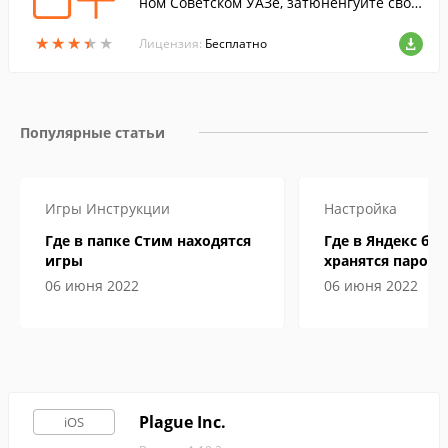
ном Советском УАЗе, затюненгуйте свою
машину под силовые структуры Советск
★
★
★
★
★
★
★
★
★
★
ого Союза.
Лицензия:
Бесплатно
Популярные статьи
Игры
Инструкции
Настройка
Где в папке Стим находятся
Где в Яндекс бр
игры
хранятся пароли
06 июня 2022
06 июня 2022
Plague Inc.
iOS