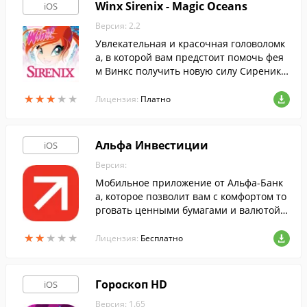
Winx Sirenix - Magic Oceans
iOS
Версия: 2.2
Увлекательная и красочная головоломк
а, в которой вам предстоит помочь фея
м Винкс получить новую силу Сиреникс
и одолеть злого Тританнуса.
★
★
★
★
★
★
★
★
★
★
Лицензия:
Платно
Альфа Инвестиции
iOS
Версия:
Мобильное приложение от Альфа-Банк
а, которое позволит вам с комфортом то
рговать ценными бумагами и валютой п
о курсу биржи, с экрана iPhone.
★
★
★
★
★
★
★
★
★
★
Лицензия:
Бесплатно
Гороскоп HD
iOS
Версия: 1.65