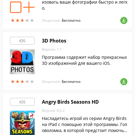
изовать ваши фотографии быстро и легк
о.
★
★
★
★
★
★
★
★
★
★
Лицензия:
Бесплатно
3D Photos
iOS
Версия: 1.1
Программа содержит набор прекрасных
3D изображений для вашего iOS.
★
★
★
★
★
★
★
★
★
★
Лицензия:
Бесплатно
Angry Birds Seasons HD
iOS
Версия: 6.6.2
Насладитесь игрой из серии Angry Birds
на iPad с помощью этой программы. Гол
оволомка, в которой предстоит помочь л