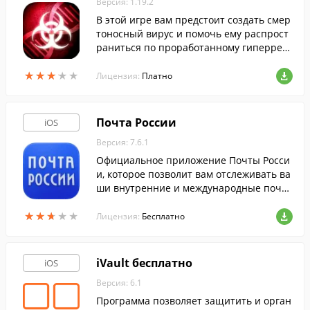
Версия: 1.19.2
В этой игре вам предстоит создать смер
тоносный вирус и помочь ему распрост
раниться по проработанному гиперреа
листичному миру с передовым ИИ.
★
★
★
★
★
★
★
★
★
★
Лицензия:
Платно
Почта России
iOS
Версия: 7.6.1
Официальное приложение Почты Росси
и, которое позволит вам отслеживать ва
ши внутренние и международные почто
вые отправления прямо с вашего мобил
★
★
★
★
★
★
★
★
★
★
ьного устройства.
Лицензия:
Бесплатно
iVault бесплатно
iOS
Версия: 6.1
Программа позволяет защитить и орган