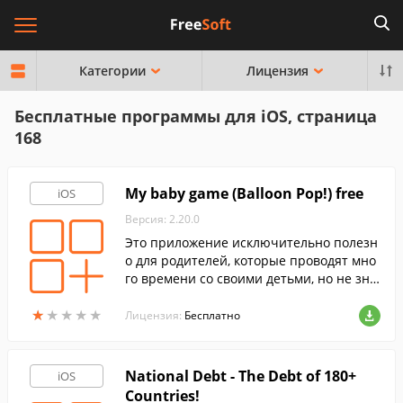
Категории
Лицензия
Бесплатные программы для iOS, страница
168
My baby game (Balloon Pop!) free
iOS
Версия: 2.20.0
Это приложение исключительно полезн
о для родителей, которые проводят мно
го времени со своими детьми, но не зна
ют как использовать его с пользой. Лоп
★
★
★
★
★
★
★
★
★
★
айте Шарики вместе с ребенком!
Лицензия:
Бесплатно
National Debt - The Debt of 180+
iOS
Countries!