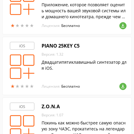
Приложение, которое позволяет оценит
ь мощность вашей звуковой системы ил
и домашнего кинотеатра, прежде чем в
ы купите динамики и усилители.
★
★
★
★
★
★
★
★
★
★
Лицензия:
Бесплатно
PIANO 25KEY C5
iOS
Версия: 1.32
Двадцатипятиклавишный синтезатор дл
я iOS.
★
★
★
★
★
★
★
★
★
★
Лицензия:
Бесплатно
Z.O.N.A
iOS
Версия: 1.07
Покинь как можно быстрее самую опасн
ую зону ЧАЭС, прокатитесь на легендар