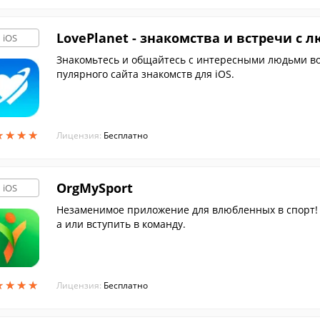
LovePlanet - знакомства и встречи с 
iOS
Знакомьтесь и общайтесь с интересными людьми вок
пулярного сайта знакомств для iOS.
★
★
★
★
★
★
★
★
Лицензия:
Бесплатно
OrgMySport
iOS
Незаменимое приложение для влюбленных в спорт! 
а или вступить в команду.
★
★
★
★
★
★
★
★
Лицензия:
Бесплатно