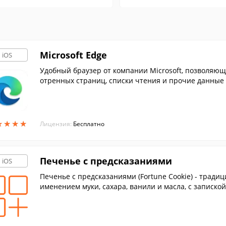
Microsoft Edge
iOS
Удобный браузер от компании Microsoft, позволяю
отренных страниц, списки чтения и прочие данные
е.
★
★
★
★
★
★
★
★
Лицензия:
Бесплатно
Печенье с предсказаниями
iOS
Печенье с предсказаниями (Fortune Cookie) - тради
именением муки, сахара, ванили и масла, с запиской