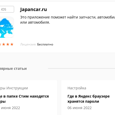
Japancar.ru
iOS
Это приложение поможет найти запчасти, автомобил
или автомобиля.
★
★
★
★
★
★
★
★
Лицензия:
Бесплатно
лярные статьи
гры
Инструкции
Настройка
е в папке Стим находятся
Где в Яндекс браузере
гры
хранятся пароли
 июня 2022
06 июня 2022