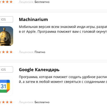
★
★
★
★
★
★
★
★
Лицензия:
Бесплатно
Machinarium
iOS
Мобильная версия всем знакомой инди-игры, разра
в от Apple. Программа поможет вам с головой окуну
ефу спасти свою подругу.
★
★
★
★
★
★
★
★
Лицензия:
Платно
Google Календарь
iOS
Программа, которая поможет создать удобное расп
й, а затем в любой момент сверяться с созданными 
★
★
★
★
★
★
★
★
Лицензия:
Бесплатно