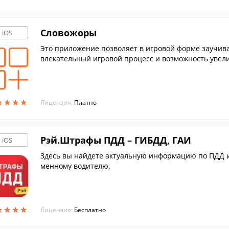
Словожоры
iOS
Это приложение позволяет в игровой форме заучиват
влекательный игровой процесс и возможность увели
★
★
★
★
★
★
★
★
Лицензия:
Платно
Рэй.Штрафы ПДД – ГИБДД, ГАИ
iOS
Здесь вы найдете актуальную информацию по ПДД и 
менному водителю.
★
★
★
★
★
★
★
★
Лицензия:
Бесплатно