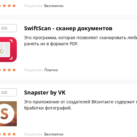
★
★
★
★
★
★
★
★
Лицензия:
Бесплатно
SwiftScan - сканер документов
iOS
Это программа, которая позволяет сканировать любы
ранять их в формате PDF.
★
★
★
★
★
★
★
★
Лицензия:
Платно
Snapster by VK
iOS
Это приложение от создателей ВКонтакте содержит
бработки фотографий.
★
★
★
★
★
★
★
★
Лицензия:
Бесплатно