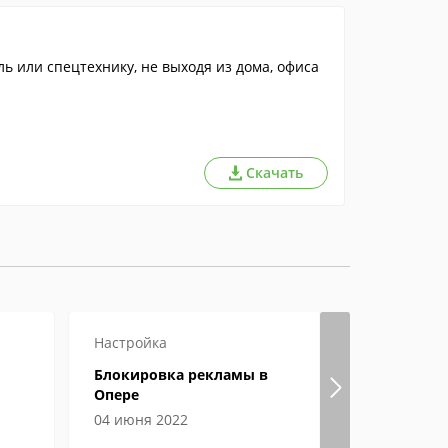
ь или спецтехнику, не выходя из дома, офиса
Скачать
Настройка
Настройка
Блокировка рекламы в
Гугл хром
Опере
страницы
04 июня 2022
04 июня 2