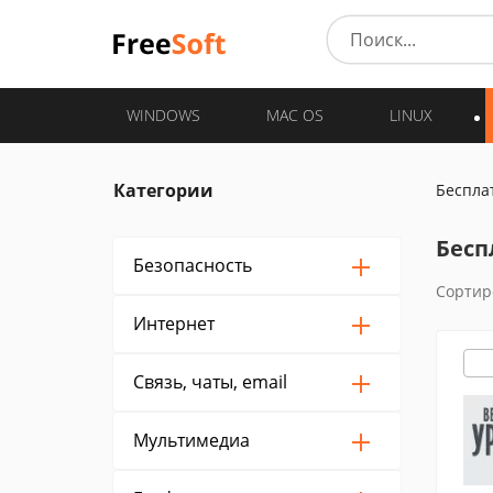
WINDOWS
MAC OS
LINUX
Категории
Беспла
Бесп
Безопасность
Сортир
Интернет
Связь, чаты, email
Мультимедиа