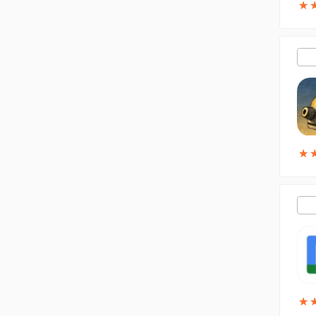
★
★
★
★
★
★