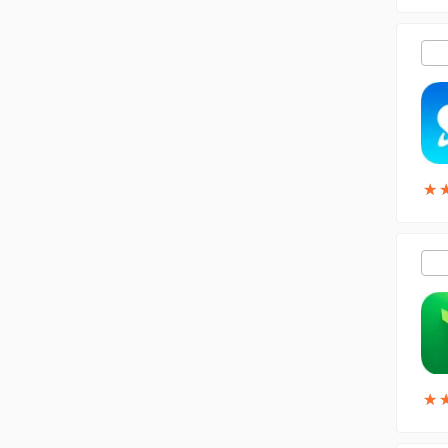
★
★
★
★