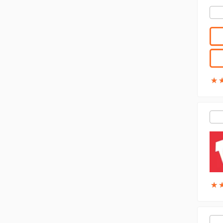
★
★
★
★