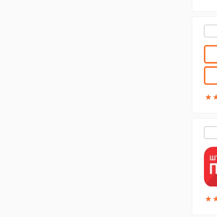
★
★
★
★