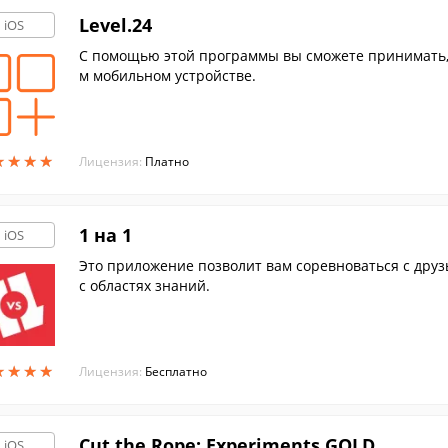
Level.24
iOS
С помощью этой программы вы сможете принимать, 
м мобильном устройстве.
★
★
★
★
★
★
★
★
Лицензия:
Платно
1 на 1
iOS
Это приложение позволит вам соревноваться с друз
с областях знаний.
★
★
★
★
★
★
★
★
Лицензия:
Бесплатно
Cut the Rope: Experiments GOLD
iOS