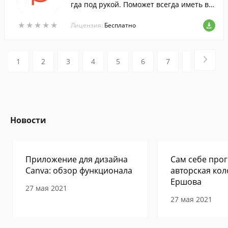
гда под рукой. Поможет всегда иметь вс
ю важную информацию при себе и сни
★
★
★
★
★
★
★
★
★
★
мет с ваших плеч часть забот.
Лицензия:
Бесплатно
1
2
3
4
5
6
7
8
9
Новости
Приложение для дизайна
Сам себе прог
Canva: обзор функционала
авторская кол
Ершова
27 мая 2021
27 мая 2021