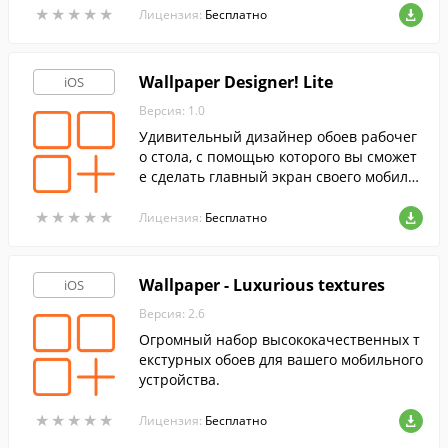
★
★
★
★
★
★
★
★
★
★
бытий.
Лицензия:
Бесплатно
Wallpaper Designer! Lite
iOS
Версия: 1.0
Удивительный дизайнер обоев рабочег
о стола, с помощью которого вы сможет
е сделать главный экран своего мобиль
ного устройства ярче и интереснее.
★
★
★
★
★
★
★
★
★
★
Лицензия:
Бесплатно
Wallpaper - Luxurious textures
iOS
Версия: 2.6
Огромный набор высококачественных т
екстурных обоев для вашего мобильного
устройства.
★
★
★
★
★
★
★
★
★
★
Лицензия:
Бесплатно