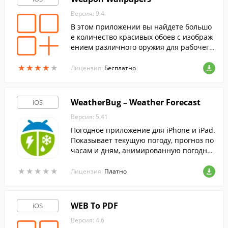
Версия: 9.4
В этом приложении вы найдете большо
е количество красивых обоев с изображ
ением различного оружия для рабочего
стола вашего мобильного устройства.
★
★
★
★
★
★
★
★
★
★
Лицензия:
Бесплатно
WeatherBug – Weather Forecast
iOS
Версия: 5.41
Погодное приложение для iPhone и iPad.
Показывает текущую погоду, прогноз по
часам и дням, анимированную погодну
ю карту, новости о погодных явлениях.
★
★
★
★
★
★
★
★
★
★
Лицензия:
Платно
WEB To PDF
iOS
Версия: 4.6