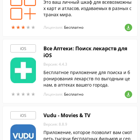
Это ваш личный шкаф для всевозможны
х карт и атласов, издаваемых в разных с
транах мира.
★
★
★
★
★
★
★
★
★
★
Лицензия:
Бесплатно
Все Аптеки: Поиск лекарств для
iOS
iOS
Версия: 4.4.3
Бесплатное приложение для поиска и б
ронирования лекарств по выгодным це
нам, в аптеках вашего города.
★
★
★
★
★
★
★
★
★
★
Лицензия:
Бесплатно
Vudu - Movies & TV
iOS
Версия: 8.8.9
Приложение, которое позволит вам смот
реть тысячи бесплатных фильмов и сер