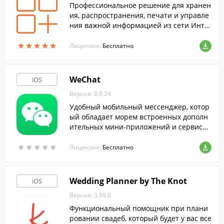
Профессиональное решение для хранен
ия, распространения, печати и управле
ния важной информацией из сети Инте
рнет.
★
★
★
★
★
★
★
★
★
★
Лицензия:
Бесплатно
WeChat
iOS
Версия: 8.0.24
Удобный мобильный мессенджер, котор
ый обладает морем встроенных дополн
ительных мини-приложений и сервисов
на любой вкус.
★
★
★
★
★
★
★
★
★
★
Лицензия:
Бесплатно
Wedding Planner by The Knot
iOS
Версия: 3.99.0
Функциональный помощник при плани
ровании свадеб, который будет у вас все