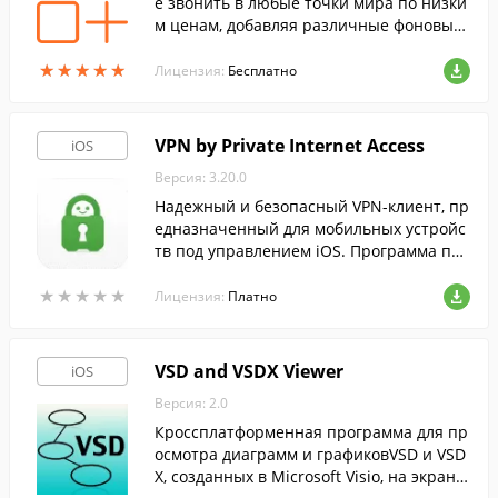
е звонить в любые точки мира по низки
м ценам, добавляя различные фоновые
звуки к разговору.
★
★
★
★
★
★
★
★
★
★
Лицензия:
Бесплатно
VPN by Private Internet Access
iOS
Версия: 3.20.0
Надежный и безопасный VPN-клиент, пр
едназначенный для мобильных устройс
тв под управлением iOS. Программа по
может защитить свои личные данные в
★
★
★
★
★
★
★
★
★
★
сети и скрыть ваш реальный IP-адрес.
Лицензия:
Платно
VSD and VSDX Viewer
iOS
Версия: 2.0
Кроссплатформенная программа для пр
осмотра диаграмм и графиковVSD и VSD
X, созданных в Microsoft Visio, на экране