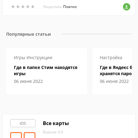
устройств iPhone, iPad или iPod Touch.
★
★
★
★
★
★
★
★
★
★
Лицензия:
Платно
Популярные статьи
Игры
Инструкции
Настройка
Где в папке Стим находятся
Где в Яндекс бр
игры
хранятся пароли
06 июня 2022
06 июня 2022
Все карты
iOS
Версия: 6.0