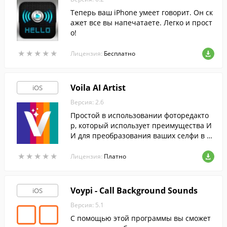
Теперь ваш iPhone умеет говорит. Он ск
ажет все вы напечатаете. Легко и прост
о!
★
★
★
★
★
★
★
★
★
★
Лицензия:
Бесплатно
Voila AI Artist
iOS
Версия: 2.6
Простой в использовании фоторедакто
р, который использует преимущества И
И для преобразования ваших селфи в п
ортреты времен Ренессанса, а также на
★
★
★
★
★
★
★
★
★
★
ложения ряда прочих эффектов.
Лицензия:
Платно
Voypi - Call Background Sounds
iOS
Версия: 5.1
С помощью этой программы вы сможет