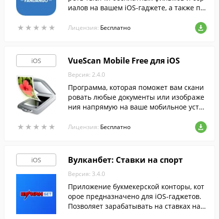
иалов на вашем iOS-гаджете, а также пр
иобретать и арендовать фильмы в высо
★
★
★
★
★
★
★
★
★
★
ком качестве для просмотра в режиме о
Лицензия:
Бесплатно
флайн.
VueScan Mobile Free для iOS
iOS
Версия: 2.4.0
Программа, которая поможет вам скани
ровать любые документы или изображе
ния напрямую на ваше мобильное устр
ойство, исп…
★
★
★
★
★
★
★
★
★
★
Лицензия:
Бесплатно
Вулканбет: Ставки на спорт
iOS
Версия: 3.4.0
Приложение букмекерской конторы, кот
орое предназначено для iOS-гаджетов.
Позволяет зарабатывать на ставках на и
сход спортивных и киберспортивных со