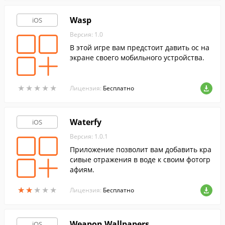
Wasp
iOS
Версия: 1.0
В этой игре вам предстоит давить ос на
экране своего мобильного устройства.
★
★
★
★
★
★
★
★
★
★
Лицензия:
Бесплатно
Waterfy
iOS
Версия: 1.0.1
Приложение позволит вам добавить кра
сивые отражения в воде к своим фотогр
афиям.
★
★
★
★
★
★
★
★
★
★
Лицензия:
Бесплатно
Weapon Wallpapers
iOS