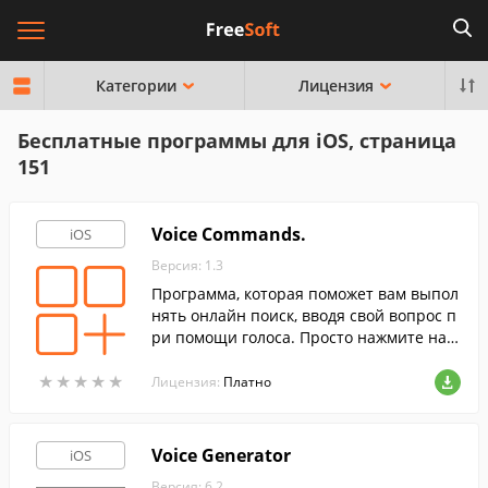
Категории
Лицензия
Бесплатные программы для iOS, страница
151
Voice Commands.
iOS
Версия: 1.3
Программа, которая поможет вам выпол
нять онлайн поиск, вводя свой вопрос п
ри помощи голоса. Просто нажмите на э
кран своего устройства и диктуйте свой
★
★
★
★
★
★
★
★
★
★
запрос.
Лицензия:
Платно
Voice Generator
iOS
Версия: 6.2