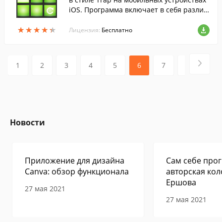
iOS. Программа включает в себя различ
ные пресеты и эффекты для создания кл
★
★
★
★
★
★
★
★
★
★
ассных треков.
Лицензия:
Бесплатно
1
2
3
4
5
6
7
8
9
Новости
Приложение для дизайна
Сам себе прог
Canva: обзор функционала
авторская кол
Ершова
27 мая 2021
27 мая 2021