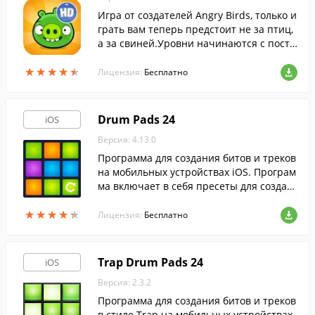
Игра от создателей Angry Birds, только и
грать вам теперь предстоит не за птиц,
а за свиней.Уровни начинаются с постр
ойки летательного аппарата или хитроу
★
★
★
★
★
★
★
★
★
★
мной машины из подручных материало
Лицензия:
Бесплатно
в.
Drum Pads 24
iOS
Версия: 4.13.0
Программа для создания битов и треков
на мобильных устройствах iOS. Програм
ма включает в себя пресеты для создан
ия треков в большинстве популярных м
★
★
★
★
★
★
★
★
★
★
узыкальных направлений.
Лицензия:
Бесплатно
Trap Drum Pads 24
iOS
Версия: 2.3.2
Программа для создания битов и треков
в стиле Trap на мобильных устройствах