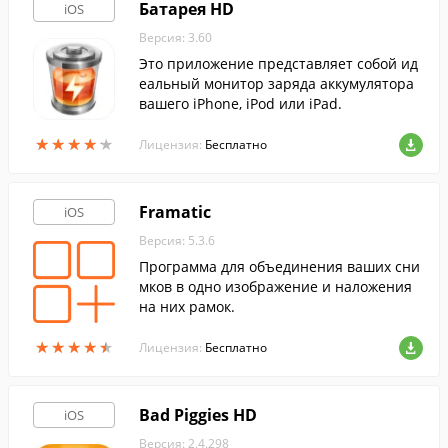
Батарея HD
iOS
Версия: 3.60
Это приложение представляет собой ид
еальный монитор заряда аккумулятора
вашего iPhone, iPod или iPad.
★
★
★
★
★
★
★
★
★
★
Лицензия:
Бесплатно
Framatic
iOS
Версия: 5.3.6
Программа для объединения ваших сни
мков в одно изображение и наложения
на них рамок.
★
★
★
★
★
★
★
★
★
★
Лицензия:
Бесплатно
Bad Piggies HD
iOS
Версия: 2.4.298