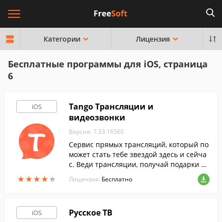
Категории
Лицензия
Бесплатные программы для iOS, страница
6
Tango Трансляции и
iOS
видеозвонки
Версия: 7.33.16560
Cервис прямых трансляций, который по
может стать тебе звездой здесь и сейча
с. Веди трансляции, получай подарки от
фанатов и обменивай их на реальные д
★
★
★
★
★
★
★
★
★
★
Лицензия:
Бесплатно
еньги.
Русское ТВ
iOS