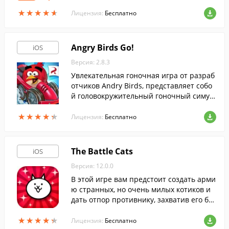
для вас на вашей же ладони!
★
★
★
★
★
★
★
★
★
★
Лицензия:
Бесплатно
Angry Birds Go!
iOS
Версия: 2.8.3
Увлекательная гоночная игра от разраб
отчиков Andry Birds, представляет собо
й головокружительный гоночный симул
ятор с наличием красочного, полностью
★
★
★
★
★
★
★
★
★
★
трехмерного мира.
Лицензия:
Бесплатно
The Battle Cats
iOS
Версия: 12.0.0
В этой игре вам предстоит создать арми
ю странных, но очень милых котиков и
дать отпор противнику, захватив его баз
у.
★
★
★
★
★
★
★
★
★
★
Лицензия:
Бесплатно