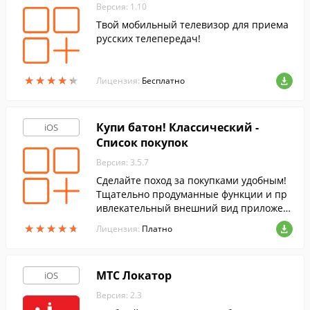
Версия: 1.10
Твой мобильный телевизор для приема
русских телепередач!
★
★
★
★
★
★
★
★
★
★
Лицензия:
Бесплатно
Купи батон! Классический -
iOS
Список покупок
Версия: 3.5.7
Сделайте поход за покупками удобным!
Тщательно продуманные функции и пр
ивлекательный внешний вид приложен
ия «Купи батон!» позволят вам получить
★
★
★
★
★
★
★
★
★
★
Лицензия:
Платно
удовольствие от самого обычного поход
а по магазинам!
МТС Локатор
iOS
Версия: 2.3