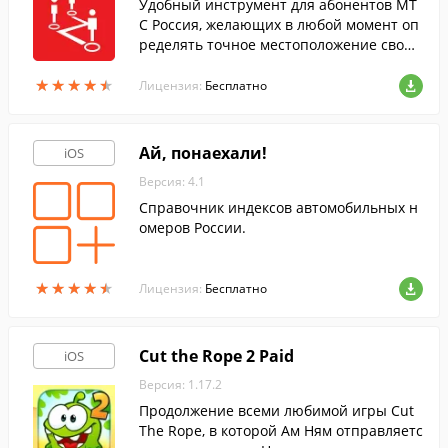
Удобный инструмент для абонентов МТ
С Россия, желающих в любой момент оп
ределять точное местоположение своих
родных и близких на карте города.
★
★
★
★
★
★
★
★
★
★
Лицензия:
Бесплатно
Ай, понаехали!
iOS
Версия: 4.1
Справочник индексов автомобильных н
омеров России.
★
★
★
★
★
★
★
★
★
★
Лицензия:
Бесплатно
Cut the Rope 2 Paid
iOS
Версия: 1.17.2
Продолжение всеми любимой игры Cut
The Rope, в которой Ам Ням отправляетс