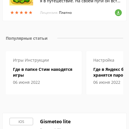
я в путешествие. На своем пути он встр
етит множество веселых персонажей и
★
★
★
★
★
★
★
★
★
★
ещё больше сладостей.
Лицензия:
Платно
Популярные статьи
Игры
Инструкции
Настройка
Где в папке Стим находятся
Где в Яндекс бр
игры
хранятся пароли
06 июня 2022
06 июня 2022
Gismeteo lite
iOS