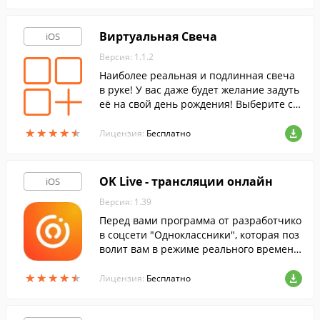
Виртуальная Свеча
iOS
Версия: 1.1.2
Наиболее реальная и подлинная свеча
в руке! У вас даже будет желание задуть
её на свой день рождения! Выберите св
ой любимый стиль и покажите его!
★
★
★
★
★
★
★
★
★
★
Лицензия:
Бесплатно
OK Live - трансляции онлайн
iOS
Версия: 1.39
Перед вами программа от разработчико
в соцсети "Одноклассники", которая поз
волит вам в режиме реального времени
транслировать видео со своего iPhone и
★
★
★
★
★
★
★
★
★
★
ли iPad и смотреть чужие трансляции.
Лицензия:
Бесплатно