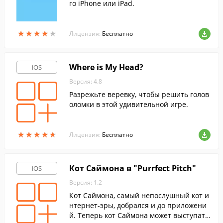
го iPhone или iPad.
★
★
★
★
★
★
★
★
★
★
Лицензия:
Бесплатно
Where is My Head?
iOS
Версия: 4.8
Разрежьте веревку, чтобы решить голов
оломки в этой удивительной игре.
★
★
★
★
★
★
★
★
★
★
Лицензия:
Бесплатно
Кот Саймона в "Purrfect Pitch"
iOS
Версия: 1.2
Кот Саймона, самый непослушный кот и
нтернет-эры, добрался и до приложени
й. Теперь кот Саймона может выступать