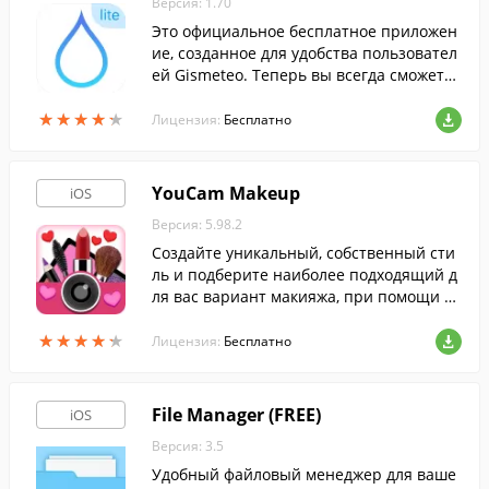
Версия: 1.70
Это официальное бесплатное приложен
ие, созданное для удобства пользовател
ей Gismeteo. Теперь вы всегда сможете
быстро и легко получить точный и каче
★
★
★
★
★
★
★
★
★
★
ственный прогноз погоды, даже если по
Лицензия:
Бесплатно
д рукой нет компьютера.
YouCam Makeup
iOS
Версия: 5.98.2
Создайте уникальный, собственный сти
ль и подберите наиболее подходящий д
ля вас вариант макияжа, при помощи эт
ой программы.
★
★
★
★
★
★
★
★
★
★
Лицензия:
Бесплатно
File Manager (FREE)
iOS
Версия: 3.5
Удобный файловый менеджер для ваше