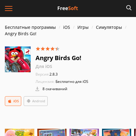
Бесплатные программы
iOS
Игры
Симуляторы
Angry Birds Go!
Angry Birds Go!
Для iOS
Версия:
2.8.3
Лицензия:
Бесплатно для iOS
8 скачиваний
iOS
Android