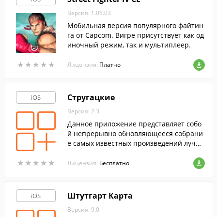
Версия: 1.06.03
Мобильная версия популярного файтин
га от Capcom. Вигре присутствует как од
иночный режим, так и мультиплеер.
★
★
★
★
★
★
★
★
★
★
Лицензия:
Платно
Стругацкие
iOS
Версия: 2.3
Данное приложение представляет собо
й непрерывно обновляющееся собрани
е самых известных произведений лучш
их фантастов советской и постсоветской
★
★
★
★
★
★
★
★
★
★
России - Аркадия и Бориса Стругацких.
Лицензия:
Бесплатно
Штутгарт Карта
iOS
Версия: 9.0