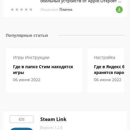
обильных устройств от Apple.Откроет ва
м доступ к лучшим фильмам и сериалам
★
★
★
★
★
★
★
★
★
★
Лицензия:
Платно
на русском языке.
Популярные статьи
Игры
Инструкции
Настройка
Где в папке Стим находятся
Где в Яндекс бр
игры
хранятся пароли
06 июня 2022
06 июня 2022
Steam Link
iOS
Версия: 1.2.0