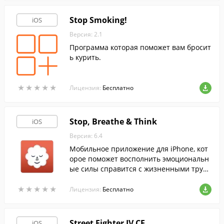
Stop Smoking!
iOS
Версия: 2.1
Программа которая поможет вам бросит
ь курить.
★
★
★
★
★
★
★
★
★
★
Лицензия:
Бесплатно
Stop, Breathe & Think
iOS
Версия: 6.4
Мобильное приложение для iPhone, кот
орое поможет восполнить эмоциональн
ые силы справится с жизненными трудн
остями.
★
★
★
★
★
★
★
★
★
★
Лицензия:
Бесплатно
Street Fighter IV CE
iOS