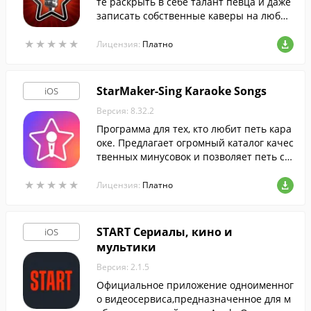
те раскрыть в себе талант певца и даже
записать собственные каверы на любим
ые песни.
★
★
★
★
★
★
★
★
★
★
Лицензия:
Платно
StarMaker-Sing Karaoke Songs
iOS
Версия: 8.32.2
Программа для тех, кто любит петь кара
оке. Предлагает огромный каталог качес
твенных минусовок и позволяет петь со
ло или с друзьями, при помощи вашего i
★
★
★
★
★
★
★
★
★
★
Phone.
Лицензия:
Платно
START Сериалы, кино и
iOS
мультики
Версия: 2.1.5
Официальное приложение одноименног
о видеосервиса,предназначенное для м