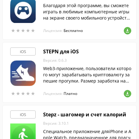
Благодаря этой программе, вы сможете
играть в любимые компьютерные игры
на экране своего мобильного устройств
а от Apple.
★
★
★
★
★
★
★
★
★
★
Лицензия:
Бесплатно
STEPN для iOS
iOS
Версия: 0.6.3
Web3-приложение, пользователи которо
го могут зарабатывать криптовалюту за
пешие прогулки. Размер заработка напр
ямую зависит от характеристик приобр
★
★
★
★
★
★
★
★
★
★
етенных NFT-кроссовок.
Лицензия:
Платно
Stepz - шагомер и счет калорий
iOS
Версия: 3.10.1
Специальное приложение дляiPhone и A
pple Watch, предназначенное для подсч