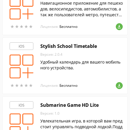
Навигационное приложение для пешехо
дов, велосипедистов, автомобилистов, а
так же пользователей метро, путешеств
ующих по территории Штутгарта.
★
★
★
★
★
★
★
★
★
★
Лицензия:
Бесплатно
Stylish School Timetable
iOS
Версия: 2.0.4
Удобный календарь для вашего мобиль
ного устройства.
★
★
★
★
★
★
★
★
★
★
Лицензия:
Бесплатно
Submarine Game HD Lite
iOS
Версия: 1.0
Увлекательная игра, в которой вам пред
стоит управлять подводной лодкой.Подд