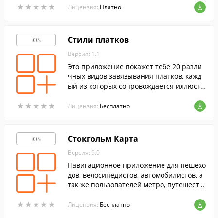
★
★
★
★
★
★
★
★
★
★
Лицензия:
Платно
Стили платков
iOS
Версия: 1.1
Это приложение покажет тебе 20 разли
чных видов завязывания платков, кажд
ый из которых сопровождается иллюстр
ацией.
★
★
★
★
★
★
★
★
★
★
Лицензия:
Бесплатно
Стокгольм Карта
iOS
Версия: 9.0
Навигационное приложение для пешехо
дов, велосипедистов, автомобилистов, а
так же пользователей метро, путешеств
ующих по территории Стокгольма.
★
★
★
★
★
★
★
★
★
★
Лицензия:
Бесплатно