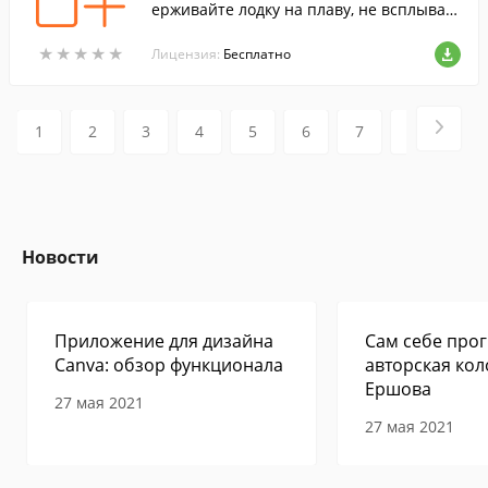
ерживайте лодку на плаву, не всплывая
на поверхность и не касаясь дна;
★
★
★
★
★
★
★
★
★
★
Лицензия:
Бесплатно
1
2
3
4
5
6
7
8
9
Новости
Приложение для дизайна
Сам себе прог
Canva: обзор функционала
авторская кол
Ершова
27 мая 2021
27 мая 2021