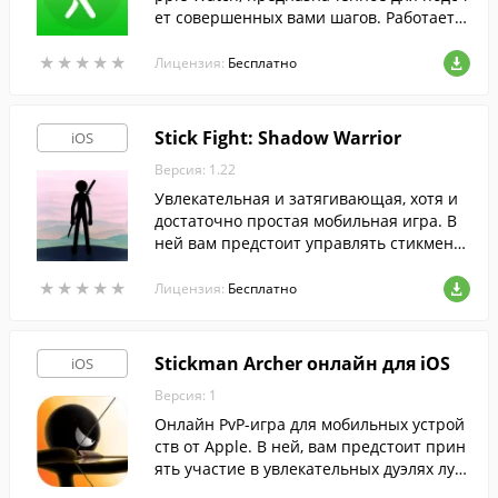
ет совершенных вами шагов. Работает в
фоном режиме.
★
★
★
★
★
★
★
★
★
★
Лицензия:
Бесплатно
Stick Fight: Shadow Warrior
iOS
Версия: 1.22
Увлекательная и затягивающая, хотя и
достаточно простая мобильная игра. В
ней вам предстоит управлять стикмено
м и сразиться с толпами противников,в
★
★
★
★
★
★
★
★
★
★
овремя нажимая на экран своего гаджет
Лицензия:
Бесплатно
а.
Stickman Archer онлайн для iOS
iOS
Версия: 1
Онлайн PvP-игра для мобильных устрой
ств от Apple. В ней, вам предстоит прин
ять участие в увлекательных дуэлях луч
ников.