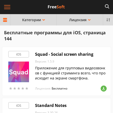
Категории
Лицензия
Бесплатные программы для iOS, страница
144
Squad - Social screen sharing
iOS
Версия: 1.5.9
Приложение для групповых видеозвонк
ов с функцией стриминга всего, что про
исходит на экране смартфона.
★
★
★
★
★
★
★
★
★
★
Лицензия:
Бесплатно
Standard Notes
iOS
Версия: 3.30.26