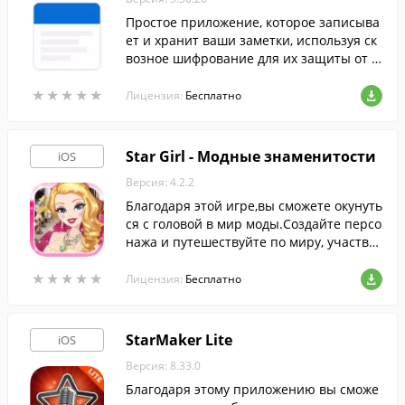
Простое приложение, которое записыва
ет и хранит ваши заметки, используя ск
возное шифрование для их защиты от п
осторонних.
★
★
★
★
★
★
★
★
★
★
Лицензия:
Бесплатно
Star Girl - Модные знаменитости
iOS
Версия: 4.2.2
Благодаря этой игре,вы сможете окунуть
ся с головой в мир моды.Создайте персо
нажа и путешествуйте по миру, участву
йте в модных показах и стройте собстве
★
★
★
★
★
★
★
★
★
★
нную карьеру.
Лицензия:
Бесплатно
StarMaker Lite
iOS
Версия: 8.33.0
Благодаря этому приложению вы сможе