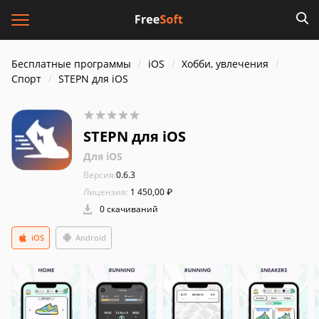
Бесплатные программы
iOS
Хобби, увлечения
Спорт
STEPN для iOS
STEPN для iOS
Для iOS
Версия:
0.6.3
Лицензия:
1 450,00 ₽
0 скачиваний
iOS
Android