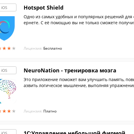
Hotspot Shield
iOS
Одно из самых удобных и популярных решений для 
ернете. С её помощью вы не только сможете получи
там.
★
★
★
★
★
★
★
★
Лицензия:
Бесплатно
NeuroNation - тренировка мозга
iOS
Это приложение поможет вам улучшить память, пов
азвить логическое мышление, выполняя упражнения
робиологами.
★
★
★
★
★
★
★
★
Лицензия:
Платно
1С:Управление небольшой фирмой
iOS