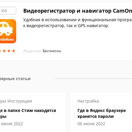
Видеорегистратор и навигатор CamO
iOS
Удобная в использовании и функциональная програм
к видеорегистратор, так и GPS-навигатор.
★
★
★
★
★
★
★
★
Лицензия:
Бесплатно
лярные статьи
гры
Инструкции
Настройка
е в папке Стим находятся
Где в Яндекс браузере
гры
хранятся пароли
 июня 2022
06 июня 2022