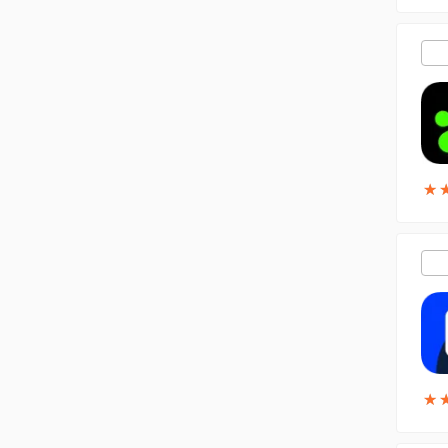
★
★
★
★