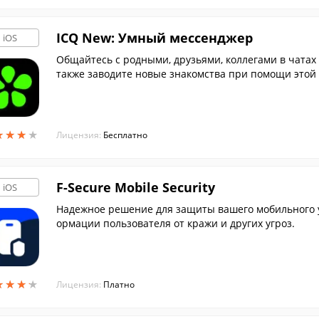
ICQ New: Умный мессенджер
iOS
Общайтесь с родными, друзьями, коллегами в чатах
также заводите новые знакомства при помощи этой
★
★
★
★
★
★
★
★
Лицензия:
Бесплатно
F-Secure Mobile Security
iOS
Надежное решение для защиты вашего мобильного 
ормации пользователя от кражи и других угроз.
★
★
★
★
★
★
★
★
Лицензия:
Платно