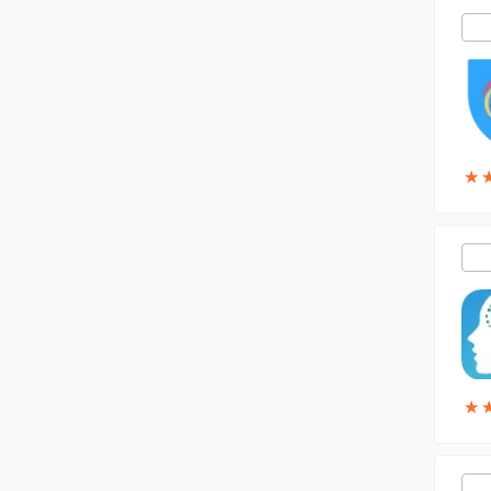
★
★
★
★