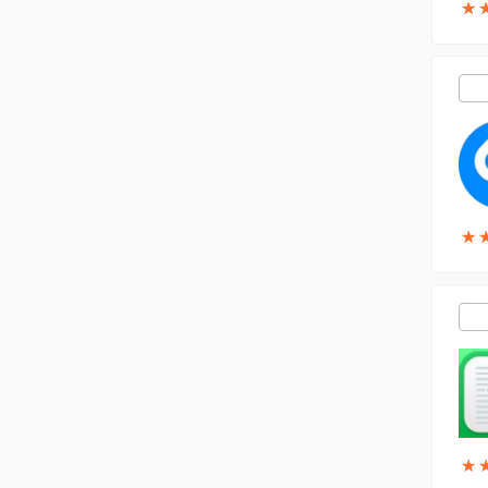
★
★
★
★
★
★