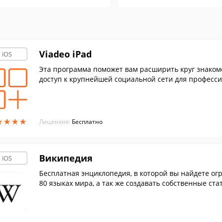
Viadeo iPad
iOS
Эта программа поможет вам расширить круг знакомс
доступ к крупнейшей социальной сети для професси
★
★
★
★
★
★
★
★
Лицензия:
Бесплатно
Википедия
iOS
Бесплатная энциклопедия, в которой вы найдете ог
80 языках мира, а так же создавать собственные ста