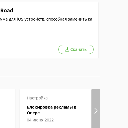
nRoad
ма для iOS устройств, способная заменить ка
Скачать
Настройка
Настройка
Блокировка рекламы в
Гугл хром
Опере
страницы
04 июня 2022
04 июня 2