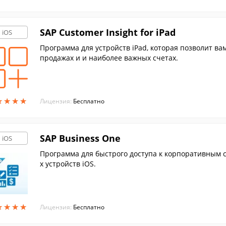
SAP Customer Insight for iPad
iOS
Программа для устройств iPad, которая позволит ва
продажах и и наиболее важных счетах.
★
★
★
★
★
★
★
★
Лицензия:
Бесплатно
SAP Business One
iOS
Программа для быстрого доступа к корпоративным с
х устройств iOS.
★
★
★
★
★
★
★
★
Лицензия:
Бесплатно