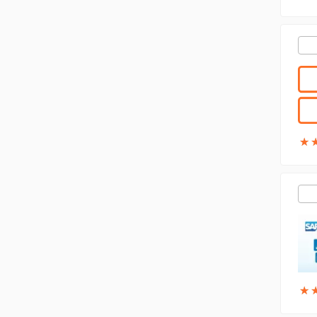
★
★
★
★