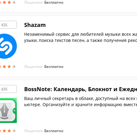
★
★
★
★
★
★
★
★
Лицензия:
Бесплатно
Shazam
iOS
Незаменимый сервис для любителей музыки всех жа
узыки, поиска текстов песен, а также получения ре
Shazam.
★
★
★
★
★
★
★
★
Лицензия:
Бесплатно
BossNote: Календарь, Блокнот и Ежед
iOS
Ваш личный секретарь в облаке, доступный на всех 
ьютере. Организуйте и храните информацию вместе
★
★
★
★
★
★
★
★
Лицензия:
Бесплатно