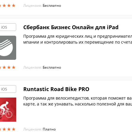
★
★
★
★
★
★
★
★
Лицензия:
Бесплатно
Сбербанк Бизнес Онлайн для iPad
iOS
Программа для юридических лиц и предпринимателе
мпании и контролировать их перемещение по счета
★
★
★
★
★
★
★
★
Лицензия:
Бесплатно
Runtastic Road Bike PRO
iOS
Программа для велосипедистов, которая поможет в
карте, а так же узнавать, насколько полезной для в
★
★
★
★
★
★
★
★
Лицензия:
Платно