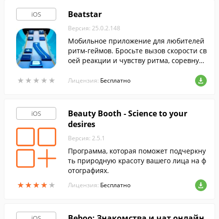
Beatstar
iOS
Версия: 25.0.2.148
Мобильное приложение для любителей
ритм-геймов. Бросьте вызов скорости св
оей реакции и чувству ритма, соревнуяс
ь с игроками со всего мира, под любиму
★
★
★
★
★
★
★
★
★
★
ю музыку.
Лицензия:
Бесплатно
Beauty Booth - Science to your
iOS
desires
Версия: 2.5.1
Программа, которая поможет подчеркну
ть природную красоту вашего лица на ф
отографиях.
★
★
★
★
★
★
★
★
★
★
Лицензия:
Бесплатно
Beboo: Знакомства и чат онлайн
iOS