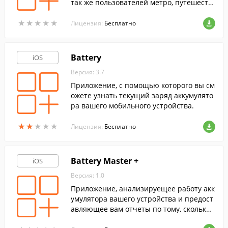
так же пользователей метро, путешеств
ующих по территории Базеля.
★
★
★
★
★
★
★
★
★
★
Лицензия:
Бесплатно
Battery
iOS
Версия: 3.7
Приложение, с помощью которого вы см
ожете узнать текущий заряд аккумулято
ра вашего мобильного устройства.
★
★
★
★
★
★
★
★
★
★
Лицензия:
Бесплатно
Battery Master +
iOS
Версия: 1.0
Приложение, анализируещее работу акк
умулятора вашего устройства и предост
авляющее вам отчеты по тому, сколько
времени оно сможет работать в различ