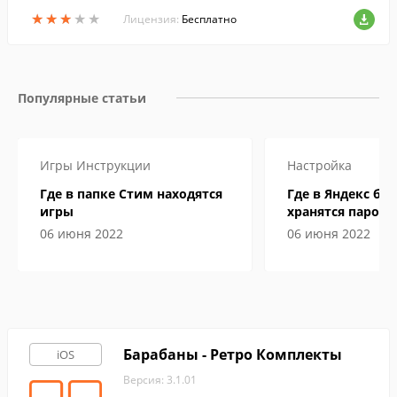
★
★
★
★
★
★
★
★
★
★
Лицензия:
Бесплатно
Популярные статьи
Игры
Инструкции
Настройка
Где в папке Стим находятся
Где в Яндекс бр
игры
хранятся пароли
06 июня 2022
06 июня 2022
Барабаны - Ретро Комплекты
iOS
Версия: 3.1.01