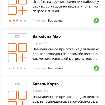
Играйте на трех классических наборах у
дарных 80-х годов на вашем iPhone, Tou
ch Ipod или IPad.
★
★
★
★
★
★
★
★
★
★
Лицензия:
Бесплатно
Barcelona Map
iOS
Версия: 9.0
Навигационное приложение для пешехо
дов, велосипедистов, автомобилистов, а
так же пользователей метро, путешеств
ующих по территории Барселоны.
★
★
★
★
★
★
★
★
★
★
Лицензия:
Бесплатно
Базель Карта
iOS
Версия: 9.0
Навигационное приложение для пешехо
дов, велосипедистов, автомобилистов, а