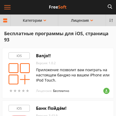
Категории
Лицензия
Бесплатные программы для iOS, страница
93
Banjo!!
iOS
Версия: 1.0.2
Приложение позволит вам поиграть на
настоящем банджо на вашем iPhone или
IPod Touch.
★
★
★
★
★
★
★
★
★
★
Лицензия:
Бесплатно
Банк Пойдём‪!
iOS
Версия: 3.43.9