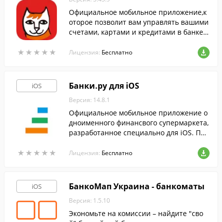
Официальное мобильное приложение,к
оторое позволит вам управлять вашими
счетами, картами и кредитами в банке
"Пойдем!"
★
★
★
★
★
★
★
★
★
★
Лицензия:
Бесплатно
Банки.ру для iOS
iOS
Версия: 14.8.1
Официальное мобильное приложение о
дноименного финансвого супермаркета,
разработанное специально для iOS. Пом
ожет с легкостью подобрать наиболее в
★
★
★
★
★
★
★
★
★
★
ыгодные банковские и страховые проду
Лицензия:
Бесплатно
кты.
БанкоМап Украина - банкоматы
iOS
Версия: 1.5.10
Экономьте на комиссии – найдите "сво