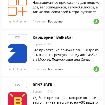
Навигационное приложение для пешехо
дов, велосипедистов, автомобилистов, а
так же пользователей метро, путешеств
ующих по территории Белграда.
★
★
★
★
★
★
★
★
★
★
Лицензия:
Бесплатно
Каршеринг BelkaCar
iOS
Версия: 2.10.0
Это приложение поможет вам быстро вз
ять в краткосрочную аренду автомобил
ь в Москве, Подмосковье или Сочи.
★
★
★
★
★
★
★
★
★
★
Лицензия:
Бесплатно
BENZUBER
iOS
Версия: 1.17.0
Удобное приложение, которое позволит
вам оплачивать топливо на АЗС вашего