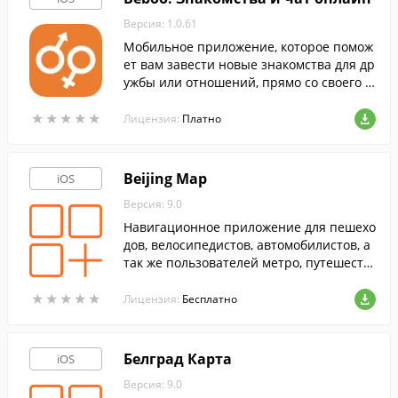
Версия: 1.0.61
Мобильное приложение, которое помож
ет вам завести новые знакомства для др
ужбы или отношений, прямо со своего iP
hone.
★
★
★
★
★
★
★
★
★
★
Лицензия:
Платно
Beijing Map
iOS
Версия: 9.0
Навигационное приложение для пешехо
дов, велосипедистов, автомобилистов, а
так же пользователей метро, путешеств
ующих по территории Пекина.
★
★
★
★
★
★
★
★
★
★
Лицензия:
Бесплатно
Белград Карта
iOS
Версия: 9.0