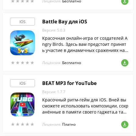
★
★
★
★
★
★
★
★
★
★
ных режимах.
Лицензия:
Бесплатно
Battle Bay для iOS
iOS
Версия: 5.0.3
Красочная онлайн-игра от создателей A
ngry Birds. Здесь вам предстоит принят
ь участие в динамичных сражениях на б
оевых кораблях.
★
★
★
★
★
★
★
★
★
★
Лицензия:
Бесплатно
BEAT MP3 for YouTube
iOS
Версия: 1.7.7
Красочный ритм-гейм для iOS. Вней вы
сможете использовать композиции, сохр
анённые в памяти своего гаджета,а такж
е использовать видео с YouTube.
★
★
★
★
★
★
★
★
★
★
Лицензия:
Платно