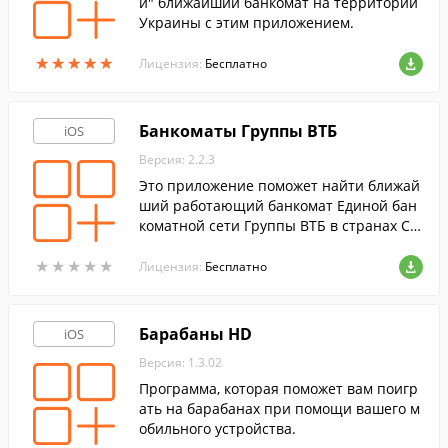
й" ближайший банкомат на территории
Украины с этим приложением.
★
★
★
★
★
★
★
★
★
★
Лицензия:
Бесплатно
Банкоматы Группы ВТБ
iOS
Версия: 2.2.3
Это приложение поможет найти ближай
ший работающий банкомат Единой бан
коматной сети Группы ВТБ в странах СН
Г и Грузии.
★
★
★
★
★
★
★
★
★
★
Лицензия:
Бесплатно
Барабаны HD
iOS
Версия: 1.3.02
Программа, которая поможет вам поигр
ать на барабанах при помощи вашего м
обильного устройства.